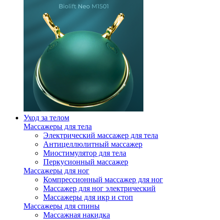
Уход за телом
Массажеры для тела
Электрический массажер для тела
Антицеллюлитный массажер
Миостимулятор для тела
Перкусионный массажер
Массажеры для ног
Компрессионный массажер для ног
Массажер для ног электрический
Массажеры для икр и стоп
Массажеры для спины
Массажная накидка