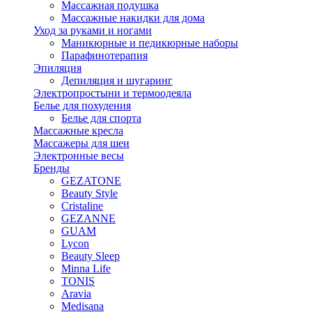
Массажная подушка
Массажные накидки для дома
Уход за руками и ногами
Маникюрные и педикюрные наборы
Парафинотерапия
Эпиляция
Депиляция и шугаринг
Электропростыни и термоодеяла
Белье для похудения
Белье для спорта
Массажные кресла
Массажеры для шеи
Электронные весы
Бренды
GEZATONE
Beauty Style
Cristaline
GEZANNE
GUAM
Lycon
Beauty Sleep
Minna Life
TONIS
Aravia
Medisana