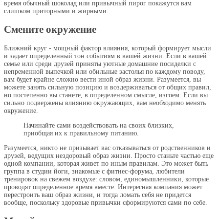
время обычный шоколад или привычный пирог покажутся вам
слишком приторными и жирными.
Смените окружение
Ближний круг - мощный фактор влияния, который формирует мысли
и задает определенный тон событиям в вашей жизни. Если в вашей
семье или среди друзей приняты уютные домашние посиделки с
непременной выпечкой или обильные застолья по каждому поводу,
вам будет крайне сложно вести иной образ жизни. Разумеется, вы
можете занять сильную позицию и воздерживаться от общих правил,
но постепенно вы станете, в определенном смысле, изгоем. Если вы
сильно подвержены влиянию окружающих, вам необходимо менять
окружение.
Начинайте сами воздействовать на своих близких,
приобщая их к правильному питанию.
Разумеется, никто не призывает вас отказываться от родственников и
друзей, ведущих нездоровый образ жизни. Просто станьте частью еще
одной компании, которая живет по иным правилам. Это может быть
группа в студии йоги, знакомые с фитнес-форума, любители
тренировок на свежем воздухе: словом, единомышленники, которые
проводят определенное время вместе. Интересная компания может
перестроить ваш образ жизни, и тогда ломать себя не придется
вообще, поскольку здоровые привычки сформируются сами по себе.