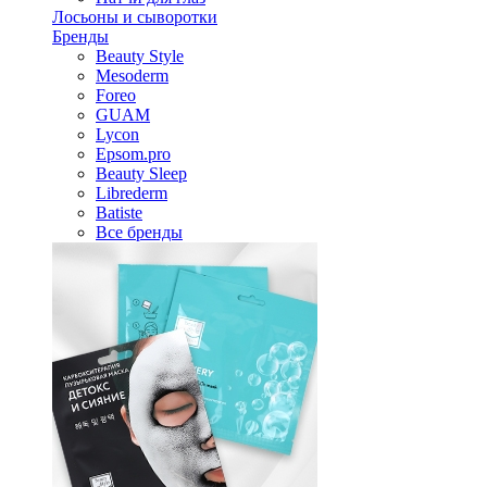
Лосьоны и сыворотки
Бренды
Beauty Style
Mesoderm
Foreo
GUAM
Lycon
Epsom.pro
Beauty Sleep
Librederm
Batiste
Все бренды