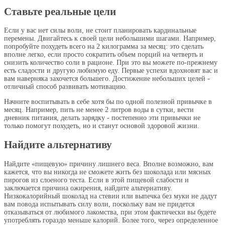
Ставьте реальные цели
Если у вас нет силы воли, не стоит планировать кардинальные
перемены. Двигайтесь к своей цели небольшими шагами. Например,
попробуйте похудеть всего на 2 килограмма за месяц: это сделать
вполне легко, если просто сократить объем порций на четверть и
снизить количество соли в рационе. При это вы можете по-прежнему
есть сладости и другую любимую еду. Первые успехи вдохновят вас и
вам наверняка захочется большего. Достижение небольших целей -
отличный способ развивать мотивацию.
Начните воспитывать в себе хотя бы по одной полезной привычке в
месяц. Например, пить не менее 2 литров воды в сутки, вести
дневник питания, делать зарядку - постепенно эти привычки не
только помогут похудеть, но и станут основой здоровой жизни.
Найдите альтернативу
Найдите «пищевую» причину лишнего веса. Вполне возможно, вам
кажется, что вы никогда не сможете жить без шоколада или мясных
пирогов из слоеного теста. Если в этой пищевой слабости и
заключается причина ожирения, найдите альтернативу.
Низкокалорийный шоколад на стевии или выпечка без муки не дадут
вам повода испытывать силу воли, поскольку вам не придется
отказываться от любимого лакомства, при этом фактически вы будете
употреблять гораздо меньше калорий. Более того, через определенное