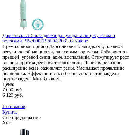
Дарсонваль с 5 насадками для ухода за лицом, телом и
волосами BP-7000 (Biolift4 203), Gezatone
Премиальный прибор Дарсонваль с 5 насадками, плавной
регулировкой мощности, люксовым корпусом. Избавляет от
прыщей, угревой сыпи, акне, воспалений. Стимулирует рост
волос и противодействует облысению. Лечит варикозное
расширение вен и заживляет раны. Уменьшает проявление
целлюлита. Эффективность и безопасность этой модели
подтверждена МинЗдравом.
Цена:
7 650 руб.
6 120 руб.
15 отзывов
Купить
Спецпредложение
Хит