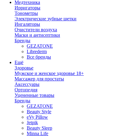
Медтехника
Ирригаторы
Тонометры
Электрические зубные щетки
Ингаляторы
Очистители воздуха
Маски и антисептики
Бренды
GEZATONE
Librederm
Все бренды
Ещё
Здоровье
Мужское и женское здоровье 18+
Массажер для простаты
Аксессуары
Ортопедия
Уцененные товары
Бренды
GEZATONE
Beauty Style
eVy Pillow
Jetpik
Beauty Sleep
Minna Life