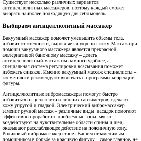
Существует несколько различных вариантов
антицеллюлитных массажеров, поэтому каждый сможет
выбрать наиболее подходящую для себя модель.
Выбираем антицеллюлитный массажер
Вакуумный массажер поможет уменьшить объемы тела,
избавит от отечности, выровняет и укрепит кожу. Массаж при
помощи вакуумного массажера является прекрасной
альтернативой баночному массажу – делать
антицеллюлитный массаж им намного удобнее, а
специальная система регулировки всасывания поможет
избежать синяков. Именно вакуумный массаж специалисты –
косметологи рекомендуют включать в программы коррекции
фигуры.
Антицеллюлитные вибромассажеры помогут быстро
избавиться от целлюлита и лишних сантиметров, сделают
кожу упругой и гладкой. Электрический вибромассажер
заменит ручной массаж – различные виды насадок помогают
эффективно проработать проблемные зоны, мягко
воздействуют на чувствительные области спины и шеи,
оказывают расслабляющее действие на поясничную зону.
Роликовый вибромассажер станет Вашим незаменимым
помощником в борьбе за красивую фигуру – самое главное, не