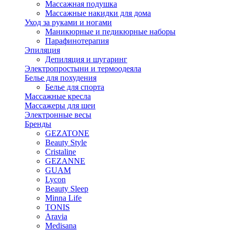
Массажная подушка
Массажные накидки для дома
Уход за руками и ногами
Маникюрные и педикюрные наборы
Парафинотерапия
Эпиляция
Депиляция и шугаринг
Электропростыни и термоодеяла
Белье для похудения
Белье для спорта
Массажные кресла
Массажеры для шеи
Электронные весы
Бренды
GEZATONE
Beauty Style
Cristaline
GEZANNE
GUAM
Lycon
Beauty Sleep
Minna Life
TONIS
Aravia
Medisana