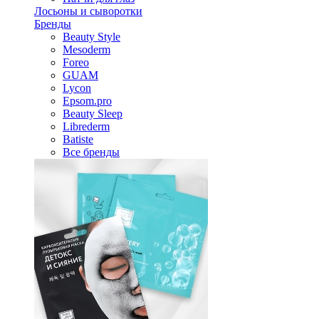
Лосьоны и сыворотки
Бренды
Beauty Style
Mesoderm
Foreo
GUAM
Lycon
Epsom.pro
Beauty Sleep
Librederm
Batiste
Все бренды