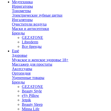
Медтехника
Ирригаторы
Тонометры
Электрические зубные щетки
Ингаляторы
Очистители воздуха
Маски и антисептики
Бренды
GEZATONE
Librederm
Все бренды
Ещё
Здоровье
Мужское и женское здоровье 18+
Массажер для простаты
Аксессуары
Ортопедия
Уцененные товары
Бренды
GEZATONE
Beauty Style
eVy Pillow
Jetpik
Beauty Sleep
Minna Life