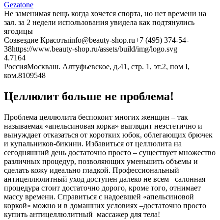
Gezatone
Не заменимая вещь когда хочется спорта, но нет времени на
зал. за 2 недели использования увидела как подтянулись
ягодицы
Созвездие Красоты
info@beauty-shop.ru
+7 (495) 374-54-
38
https://www.beauty-shop.ru/assets/build/img/logo.svg
4.7
164
Россия
Москва
ш. Алтуфьевское, д.41, стр. 1, эт.2, пом I,
ком.8
109548
Целлюлит больше не проблема!
Проблема целлюлита беспокоит многих женщин – так
называемая «апельсиновая корка» выглядит неэстетично и
вынуждает отказаться от коротких юбок, облегающих брючек
и купальников-бикини. Избавиться от целлюлита на
сегодняшний день достаточно просто – существует множество
различных процедур, позволяющих уменьшить объемы и
сделать кожу идеально гладкой. Профессиональный
антицеллюлитный уход доступен далеко не всем –салонная
процедура стоит достаточно дорого, кроме того, отнимает
массу времени. Справиться с надоевшей «апельсиновой
коркой» можно и в домашних условиях –достаточно просто
купить антицеллюлитный массажер для тела!