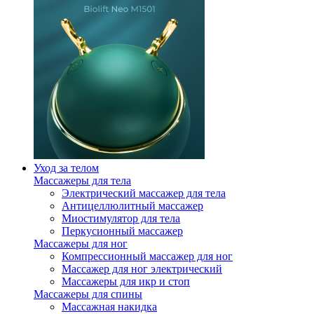
Уход за телом
Массажеры для тела
Электрический массажер для тела
Антицеллюлитный массажер
Миостимулятор для тела
Перкусионный массажер
Массажеры для ног
Компрессионный массажер для ног
Массажер для ног электрический
Массажеры для икр и стоп
Массажеры для спины
Массажная накидка