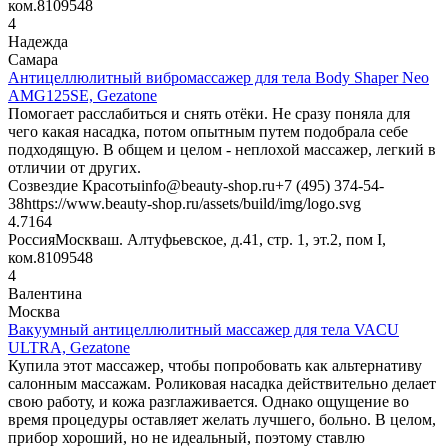
ком.8
109548
4
Надежда
Самара
Антицеллюлитный вибромассажер для тела Body Shaper Neo
AMG125SE, Gezatone
Помогает расслабиться и снять отёки. Не сразу поняла для
чего какая насадка, потом опытным путем подобрала себе
подходящую. В общем и целом - неплохой массажер, легкий в
отличии от других.
Созвездие Красоты
info@beauty-shop.ru
+7 (495) 374-54-
38
https://www.beauty-shop.ru/assets/build/img/logo.svg
4.7
164
Россия
Москва
ш. Алтуфьевское, д.41, стр. 1, эт.2, пом I,
ком.8
109548
4
Валентина
Москва
Вакуумный антицеллюлитный массажер для тела VACU
ULTRA, Gezatone
Купила этот массажер, чтобы попробовать как альтернативу
салонным массажам. Роликовая насадка действительно делает
свою работу, и кожа разглаживается. Однако ощущение во
время процедуры оставляет желать лучшего, больно. В целом,
прибор хороший, но не идеальный, поэтому ставлю