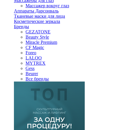
Массажеры для глаз
Массажер вокруг глаз
Аппараты Дарсонваль
Тканевые маски для лица
Косметические зеркала
Бренды
GEZATONE
Beauty Style
Miracle Premium
CF Magic
Foreo
LALOO
MYTREX
Gess
Beurer
Все бренды