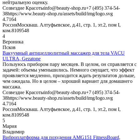
нейтральную оценку.
Созвездие Красоты
info@beauty-shop.ru
+7 (495) 374-54-
38
https://www.beauty-shop.ru/assets/build/img/logo.svg
4.7
164
Россия
Москва
ш. Алтуфьевское, д.41, стр. 1, эт.2, пом I,
ком.8
109548
4
Вероника
Псков
Вакуумный антицеллюлитный массажер для тела VACU
ULTRA, Gezatone
Пользуюсь прибором пару месяцев. В целом, он справляется с
задачей: объемы уменьшились. Немного смущает, что эффект
проявляется медленно, приходится ждать результатов дольше,
чем ожидала. Но в целом – хороший вариант для домашнего
массажа.
Созвездие Красоты
info@beauty-shop.ru
+7 (495) 374-54-
38
https://www.beauty-shop.ru/assets/build/img/logo.svg
4.7
164
Россия
Москва
ш. Алтуфьевское, д.41, стр. 1, эт.2, пом I,
ком.8
109548
5
Мария
Владимир
Виброплатформа для похудения AMG151 FitnessBoard,