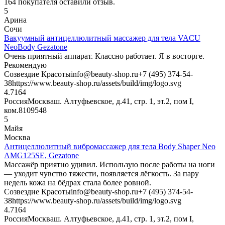
164
покупателя оставили отзыв.
5
Арина
Сочи
Вакуумный антицеллюлитный массажер для тела VACU
NeoBody Gezatone
Очень приятный аппарат. Классно работает. Я в восторге.
Рекомендую
Созвездие Красоты
info@beauty-shop.ru
+7 (495) 374-54-
38
https://www.beauty-shop.ru/assets/build/img/logo.svg
4.7
164
Россия
Москва
ш. Алтуфьевское, д.41, стр. 1, эт.2, пом I,
ком.8
109548
5
Майя
Москва
Антицеллюлитный вибромассажер для тела Body Shaper Neo
AMG125SE, Gezatone
Массажёр приятно удивил. Использую после работы на ноги
— уходит чувство тяжести, появляется лёгкость. За пару
недель кожа на бёдрах стала более ровной.
Созвездие Красоты
info@beauty-shop.ru
+7 (495) 374-54-
38
https://www.beauty-shop.ru/assets/build/img/logo.svg
4.7
164
Россия
Москва
ш. Алтуфьевское, д.41, стр. 1, эт.2, пом I,