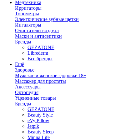
Медтехника
Ирригаторы
Тонометры
Электрические зубные щетки
Ингаляторы
Очистители воздуха
Маски и антисептики
Бренды
GEZATONE
Librederm
Все бренды
Ещё
Здоровье
Мужское и женское здоровье 18+
Массажер для простаты
Аксессуары
Ортопедия
Уцененные товары
Бренды
GEZATONE
Beauty Style
eVy Pillow
Jetpik
Beauty Sleep
Minna Life