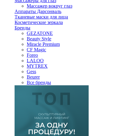
Массажеры для глаз
Массажер вокруг глаз
Аппараты Дарсонваль
Тканевые маски для лица
Косметические зеркала
Бренды
GEZATONE
Beauty Style
Miracle Premium
CF Magic
Foreo
LALOO
MYTREX
Gess
Beurer
Все бренды