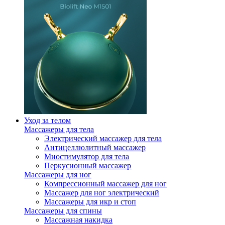
Уход за телом
Массажеры для тела
Электрический массажер для тела
Антицеллюлитный массажер
Миостимулятор для тела
Перкусионный массажер
Массажеры для ног
Компрессионный массажер для ног
Массажер для ног электрический
Массажеры для икр и стоп
Массажеры для спины
Массажная накидка