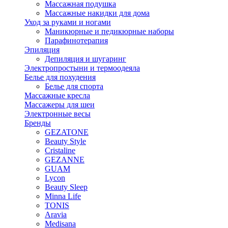
Массажная подушка
Массажные накидки для дома
Уход за руками и ногами
Маникюрные и педикюрные наборы
Парафинотерапия
Эпиляция
Депиляция и шугаринг
Электропростыни и термоодеяла
Белье для похудения
Белье для спорта
Массажные кресла
Массажеры для шеи
Электронные весы
Бренды
GEZATONE
Beauty Style
Cristaline
GEZANNE
GUAM
Lycon
Beauty Sleep
Minna Life
TONIS
Aravia
Medisana