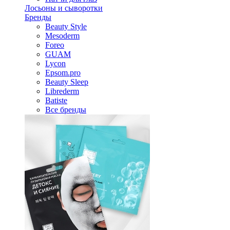
Лосьоны и сыворотки
Бренды
Beauty Style
Mesoderm
Foreo
GUAM
Lycon
Epsom.pro
Beauty Sleep
Librederm
Batiste
Все бренды