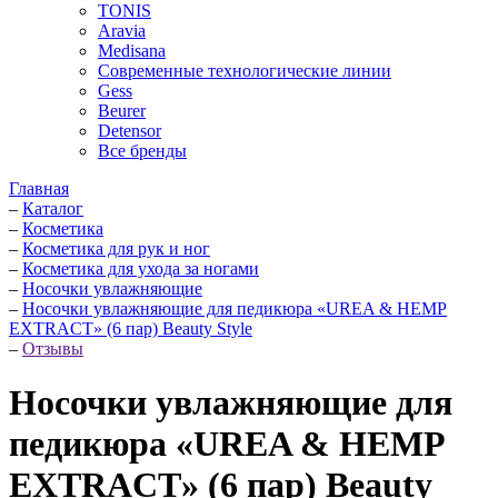
TONIS
Aravia
Medisana
Современные технологические линии
Gess
Beurer
Detensor
Все бренды
Главная
–
Каталог
–
Косметика
–
Косметика для рук и ног
–
Косметика для ухода за ногами
–
Носочки увлажняющие
–
Носочки увлажняющие для педикюра «UREA & HEMP
EXTRACT» (6 пар) Beauty Style
–
Отзывы
Носочки увлажняющие для
педикюра «UREA & HEMP
EXTRACT» (6 пар) Beauty