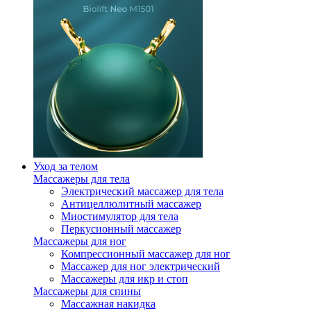
Уход за телом
Массажеры для тела
Электрический массажер для тела
Антицеллюлитный массажер
Миостимулятор для тела
Перкусионный массажер
Массажеры для ног
Компрессионный массажер для ног
Массажер для ног электрический
Массажеры для икр и стоп
Массажеры для спины
Массажная накидка