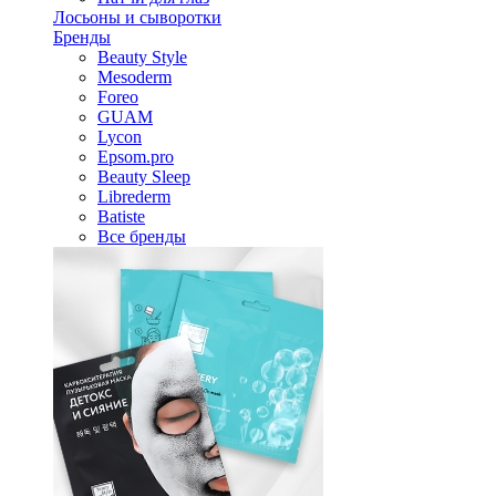
Лосьоны и сыворотки
Бренды
Beauty Style
Mesoderm
Foreo
GUAM
Lycon
Epsom.pro
Beauty Sleep
Librederm
Batiste
Все бренды