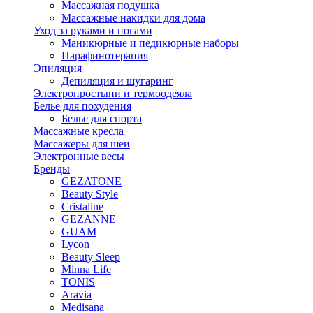
Массажная подушка
Массажные накидки для дома
Уход за руками и ногами
Маникюрные и педикюрные наборы
Парафинотерапия
Эпиляция
Депиляция и шугаринг
Электропростыни и термоодеяла
Белье для похудения
Белье для спорта
Массажные кресла
Массажеры для шеи
Электронные весы
Бренды
GEZATONE
Beauty Style
Cristaline
GEZANNE
GUAM
Lycon
Beauty Sleep
Minna Life
TONIS
Aravia
Medisana