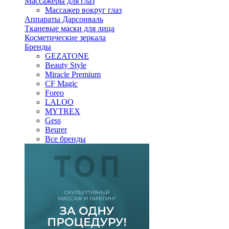
Массажеры для глаз
Массажер вокруг глаз
Аппараты Дарсонваль
Тканевые маски для лица
Косметические зеркала
Бренды
GEZATONE
Beauty Style
Miracle Premium
CF Magic
Foreo
LALOO
MYTREX
Gess
Beurer
Все бренды