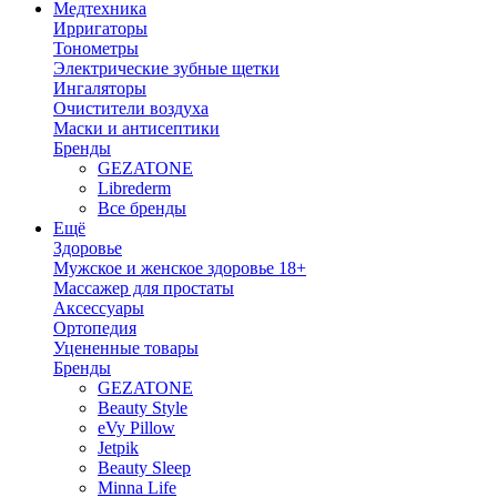
Медтехника
Ирригаторы
Тонометры
Электрические зубные щетки
Ингаляторы
Очистители воздуха
Маски и антисептики
Бренды
GEZATONE
Librederm
Все бренды
Ещё
Здоровье
Мужское и женское здоровье 18+
Массажер для простаты
Аксессуары
Ортопедия
Уцененные товары
Бренды
GEZATONE
Beauty Style
eVy Pillow
Jetpik
Beauty Sleep
Minna Life