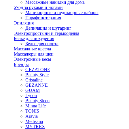
Массажные накидки для дома
Уход за руками и ногами
Маникюрные и педикюрные наборы
Парафинотерапия
Эпиляция
Депиляция и шугаринг
Электропростыни и термоодеяла
Белье для похудения
Белье для спорта
Массажные кресла
Массажеры для шеи
Электронные весы
Бренды
GEZATONE
Beauty Style
Cristaline
GEZANNE
GUAM
Lycon
Beauty Sleep
Minna Life
TONIS
Aravia
Medisana
MYTREX