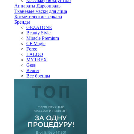
Массажер вокруг глаз
Аппараты Дарсонваль
Тканевые маски для лица
Косметические зеркала
Бренды
GEZATONE
Beauty Style
Miracle Premium
CF Magic
Foreo
LALOO
MYTREX
Gess
Beurer
Все бренды