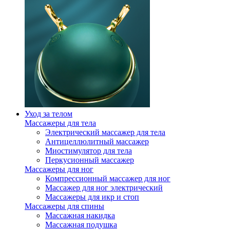
Уход за телом
Массажеры для тела
Электрический массажер для тела
Антицеллюлитный массажер
Миостимулятор для тела
Перкусионный массажер
Массажеры для ног
Компрессионный массажер для ног
Массажер для ног электрический
Массажеры для икр и стоп
Массажеры для спины
Массажная накидка
Массажная подушка