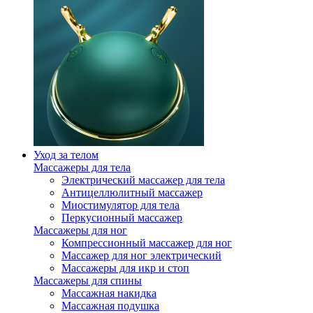
Уход за телом
Массажеры для тела
Электрический массажер для тела
Антицеллюлитный массажер
Миостимулятор для тела
Перкусионный массажер
Массажеры для ног
Компрессионный массажер для ног
Массажер для ног электрический
Массажеры для икр и стоп
Массажеры для спины
Массажная накидка
Массажная подушка