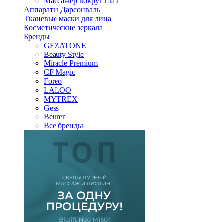
Массажер вокруг глаз
Аппараты Дарсонваль
Тканевые маски для лица
Косметические зеркала
Бренды
GEZATONE
Beauty Style
Miracle Premium
CF Magic
Foreo
LALOO
MYTREX
Gess
Beurer
Все бренды