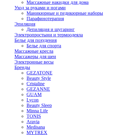
Массажные накидки для дома
Уход за руками и ногами
Маникюрные и педикюрные наборы
Парафинотерапия
Эпиляция
Депиляция и шугаринг
Электропростыни и термоодеяла
Белье для похудения
Белье для спорта
Массажные кресла
Массажеры для шеи
Электронные весы
Бренды
GEZATONE
Beauty Style
Cristaline
GEZANNE
GUAM
Lycon
Beauty Sleep
Minna Life
TONIS
Aravia
Medisana
MYTREX