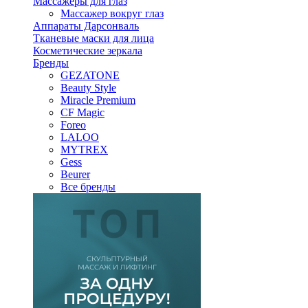
Массажеры для глаз
Массажер вокруг глаз
Аппараты Дарсонваль
Тканевые маски для лица
Косметические зеркала
Бренды
GEZATONE
Beauty Style
Miracle Premium
CF Magic
Foreo
LALOO
MYTREX
Gess
Beurer
Все бренды