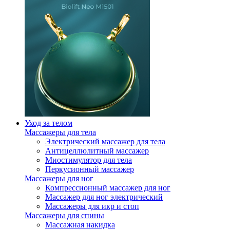
Уход за телом
Массажеры для тела
Электрический массажер для тела
Антицеллюлитный массажер
Миостимулятор для тела
Перкусионный массажер
Массажеры для ног
Компрессионный массажер для ног
Массажер для ног электрический
Массажеры для икр и стоп
Массажеры для спины
Массажная накидка