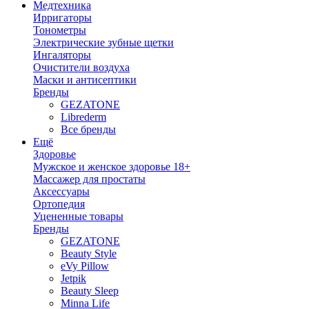
Медтехника
Ирригаторы
Тонометры
Электрические зубные щетки
Ингаляторы
Очистители воздуха
Маски и антисептики
Бренды
GEZATONE
Librederm
Все бренды
Ещё
Здоровье
Мужское и женское здоровье 18+
Массажер для простаты
Аксессуары
Ортопедия
Уцененные товары
Бренды
GEZATONE
Beauty Style
eVy Pillow
Jetpik
Beauty Sleep
Minna Life