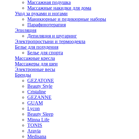
Массажная подушка
Массажные накидки для дома
Уход за руками и ногами
Маникюрные и педикюрные наборы
Парафинотерапия
Эпиляция
Депиляция и шугаринг
Электропростыни и термоодеяла
Белье для похудения
Белье для спорта
Массажные кресла
Массажеры для шеи
Электронные весы
Бренды
GEZATONE
Beauty Style
Cristaline
GEZANNE
GUAM
Lycon
Beauty Sleep
Minna Life
TONIS
Aravia
Medisana