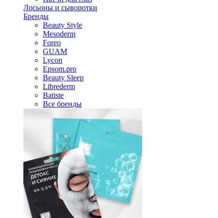
Лосьоны и сыворотки
Бренды
Beauty Style
Mesoderm
Foreo
GUAM
Lycon
Epsom.pro
Beauty Sleep
Librederm
Batiste
Все бренды