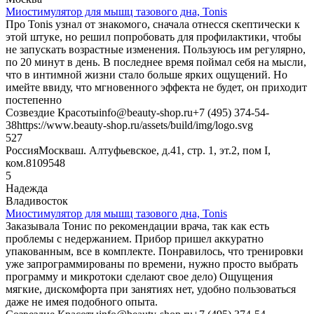
Миостимулятор для мышц тазового дна, Tonis
Про Tonis узнал от знакомого, сначала отнесся скептически к
этой штуке, но решил попробовать для профилактики, чтобы
не запускать возрастные изменения. Пользуюсь им регулярно,
по 20 минут в день. В последнее время поймал себя на мысли,
что в интимной жизни стало больше ярких ощущений. Но
имейте ввиду, что мгновенного эффекта не будет, он приходит
постепенно
Созвездие Красоты
info@beauty-shop.ru
+7 (495) 374-54-
38
https://www.beauty-shop.ru/assets/build/img/logo.svg
5
27
Россия
Москва
ш. Алтуфьевское, д.41, стр. 1, эт.2, пом I,
ком.8
109548
5
Надежда
Владивосток
Миостимулятор для мышц тазового дна, Tonis
Заказывала Тонис по рекомендации врача, так как есть
проблемы с недержанием. Прибор пришел аккуратно
упакованным, все в комплекте. Понравилось, что тренировки
уже запрограммированы по времени, нужно просто выбрать
программу и микротоки сделают свое дело) Ощущения
мягкие, дискомфорта при занятиях нет, удобно пользоваться
даже не имея подобного опыта.