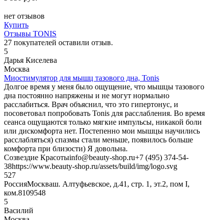
нет отзывов
Купить
Отзывы TONIS
27
покупателей оставили отзыв.
5
Дарья Киселева
Москва
Миостимулятор для мышц тазового дна, Tonis
Долгое время у меня было ощущение, что мышцы тазового
дна постоянно напряжены и не могут нормально
расслабиться. Врач объяснил, что это гипертонус, и
посоветовал попробовать Tonis для расслабления. Во время
сеанса ощущаются только мягкие импульсы, никакой боли
или дискомфорта нет. Постепенно мои мышцы научились
расслабляться) спазмы стали меньше, появилось больше
комфорта при близости) Я довольна.
Созвездие Красоты
info@beauty-shop.ru
+7 (495) 374-54-
38
https://www.beauty-shop.ru/assets/build/img/logo.svg
5
27
Россия
Москва
ш. Алтуфьевское, д.41, стр. 1, эт.2, пом I,
ком.8
109548
5
Василий
Москва