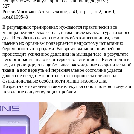
38
https://www.beauty-shop.ru/assets/build/img/logo.svg
5
27
Россия
Москва
ш. Алтуфьевское, д.41, стр. 1, эт.2, пом I,
ком.8
109548
В регулярных тренировках нуждаются практически все
мышцы человеческого тела, в том числе мускулатура тазового
дна. И особенно важно помнить об этом женщинам, ведь
именно их организм подвергается непростому испытанию
беременностью и родами. Во время вынашивания ребенка
происходит усиленное давления на мышцы таза, в результате
чего они растягиваются и теряют эластичность. Естественные
роды провоцируют еще большее расхождение соединительной
ткани, а вот вернуть ей первоначальное состояние удается
далеко не всегда. Но не только эти процессы влияют на
функциональные особенности мышц тазового дна.
Возрастные изменения также влекут за собой потерю тонуса и
появление сопутствующих проблем.