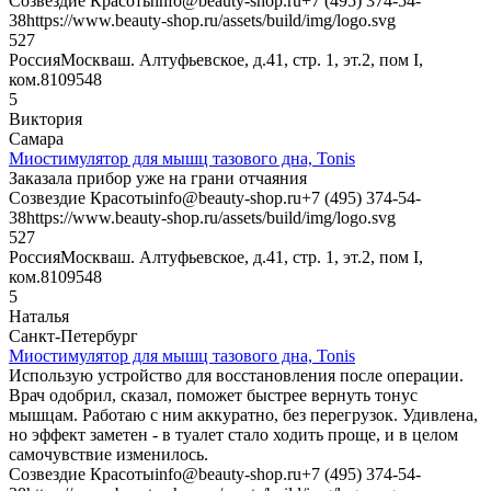
Созвездие Красоты
info@beauty-shop.ru
+7 (495) 374-54-
38
https://www.beauty-shop.ru/assets/build/img/logo.svg
5
27
Россия
Москва
ш. Алтуфьевское, д.41, стр. 1, эт.2, пом I,
ком.8
109548
5
Виктория
Самара
Миостимулятор для мышц тазового дна, Tonis
Заказала прибор уже на грани отчаяния
Созвездие Красоты
info@beauty-shop.ru
+7 (495) 374-54-
38
https://www.beauty-shop.ru/assets/build/img/logo.svg
5
27
Россия
Москва
ш. Алтуфьевское, д.41, стр. 1, эт.2, пом I,
ком.8
109548
5
Наталья
Санкт-Петербург
Миостимулятор для мышц тазового дна, Tonis
Использую устройство для восстановления после операции.
Врач одобрил, сказал, поможет быстрее вернуть тонус
мышцам. Работаю с ним аккуратно, без перегрузок. Удивлена,
но эффект заметен - в туалет стало ходить проще, и в целом
самочувствие изменилось.
Созвездие Красоты
info@beauty-shop.ru
+7 (495) 374-54-