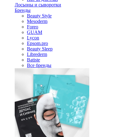
Лосьоны и сыворотки
Бренды
Beauty Style
Mesoderm
Foreo
GUAM
Lycon
Epsom.pro
Beauty Sleep
Librederm
Batiste
Все бренды