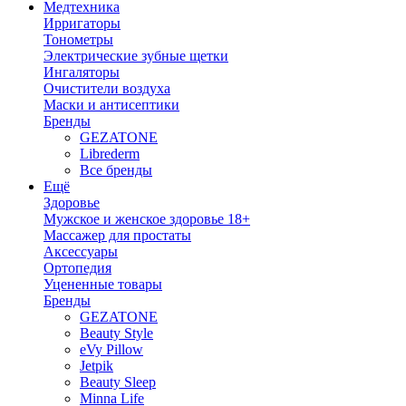
Медтехника
Ирригаторы
Тонометры
Электрические зубные щетки
Ингаляторы
Очистители воздуха
Маски и антисептики
Бренды
GEZATONE
Librederm
Все бренды
Ещё
Здоровье
Мужское и женское здоровье 18+
Массажер для простаты
Аксессуары
Ортопедия
Уцененные товары
Бренды
GEZATONE
Beauty Style
eVy Pillow
Jetpik
Beauty Sleep
Minna Life