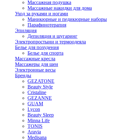
Массажная подушка
Массажные накидки для дома
Уход за руками и ногами
Маникюрные и педикюрные наборы
Парафинотерапия
Эпиляция
Депиляция и шугаринг
Электропростыни и термоодеяла
Белье для похудения
Белье для спорта
Массажные кресла
Массажеры для шеи
Электронные весы
Бренды
GEZATONE
Beauty Style
Cristaline
GEZANNE
GUAM
Lycon
Beauty Sleep
Minna Life
TONIS
Aravia
Medisana