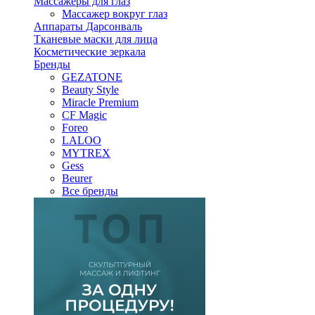
Массажеры для глаз
Массажер вокруг глаз
Аппараты Дарсонваль
Тканевые маски для лица
Косметические зеркала
Бренды
GEZATONE
Beauty Style
Miracle Premium
CF Magic
Foreo
LALOO
MYTREX
Gess
Beurer
Все бренды