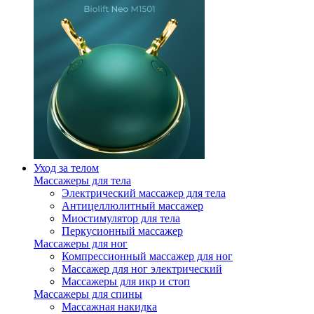
Уход за телом
Массажеры для тела
Электрический массажер для тела
Антицеллюлитный массажер
Миостимулятор для тела
Перкусионный массажер
Массажеры для ног
Компрессионный массажер для ног
Массажер для ног электрический
Массажеры для икр и стоп
Массажеры для спины
Массажная накидка