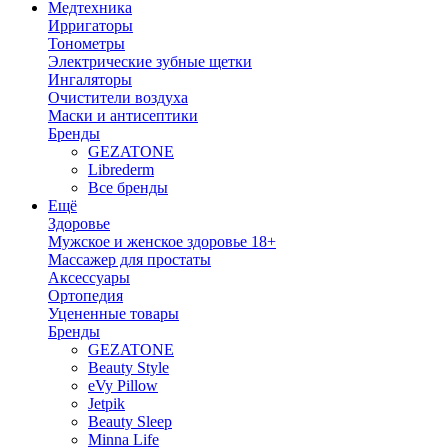
Медтехника
Ирригаторы
Тонометры
Электрические зубные щетки
Ингаляторы
Очистители воздуха
Маски и антисептики
Бренды
GEZATONE
Librederm
Все бренды
Ещё
Здоровье
Мужское и женское здоровье 18+
Массажер для простаты
Аксессуары
Ортопедия
Уцененные товары
Бренды
GEZATONE
Beauty Style
eVy Pillow
Jetpik
Beauty Sleep
Minna Life