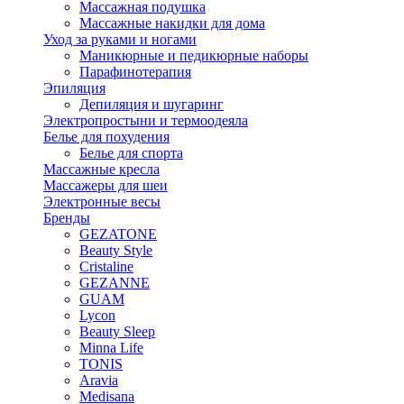
Массажная подушка
Массажные накидки для дома
Уход за руками и ногами
Маникюрные и педикюрные наборы
Парафинотерапия
Эпиляция
Депиляция и шугаринг
Электропростыни и термоодеяла
Белье для похудения
Белье для спорта
Массажные кресла
Массажеры для шеи
Электронные весы
Бренды
GEZATONE
Beauty Style
Cristaline
GEZANNE
GUAM
Lycon
Beauty Sleep
Minna Life
TONIS
Aravia
Medisana