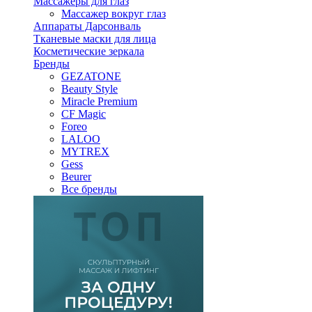
Массажеры для глаз
Массажер вокруг глаз
Аппараты Дарсонваль
Тканевые маски для лица
Косметические зеркала
Бренды
GEZATONE
Beauty Style
Miracle Premium
CF Magic
Foreo
LALOO
MYTREX
Gess
Beurer
Все бренды