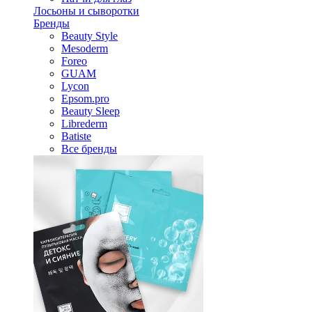
Лосьоны и сыворотки
Бренды
Beauty Style
Mesoderm
Foreo
GUAM
Lycon
Epsom.pro
Beauty Sleep
Librederm
Batiste
Все бренды