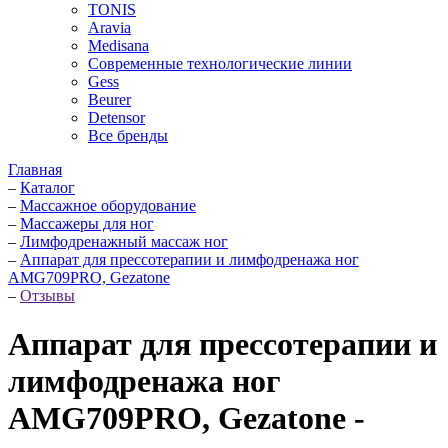
TONIS
Aravia
Medisana
Современные технологические линии
Gess
Beurer
Detensor
Все бренды
Главная
–
Каталог
–
Массажное оборудование
–
Массажеры для ног
–
Лимфодренажный массаж ног
–
Аппарат для прессотерапии и лимфодренажа ног
AMG709PRO, Gezatone
–
Отзывы
Аппарат для прессотерапии и
лимфодренажа ног
AMG709PRO, Gezatone -