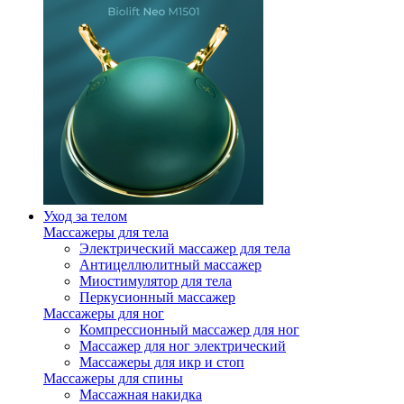
Уход за телом
Массажеры для тела
Электрический массажер для тела
Антицеллюлитный массажер
Миостимулятор для тела
Перкусионный массажер
Массажеры для ног
Компрессионный массажер для ног
Массажер для ног электрический
Массажеры для икр и стоп
Массажеры для спины
Массажная накидка