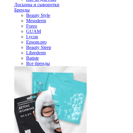
Лосьоны и сыворотки
Бренды
Beauty Style
Mesoderm
Foreo
GUAM
Lycon
Epsom.pro
Beauty Sleep
Librederm
Batiste
Все бренды