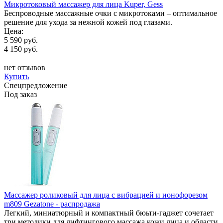
Микротоковый массажер для лица Kuper, Gess
Беспроводные массажные очки с микротоками – оптимальное
решение для ухода за нежной кожей под глазами.
Цена:
5 590 руб.
4 150 руб.
нет отзывов
Купить
Спецпредложение
Под заказ
Массажер роликовый для лица с вибрацией и ионофорезом
m809 Gezatone - распродажа
Легкий, миниатюрный и компактный бюьти-гаджет сочетает
три методики для лифтингового массажа кожи лица и области