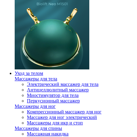
Уход за телом
Массажеры для тела
Электрический массажер для тела
Антицеллюлитный массажер
Миостимулятор для тела
Перкусионный массажер
Массажеры для ног
Компрессионный массажер для ног
Массажер для ног электрический
Массажеры для икр и стоп
Массажеры для спины
Массажная накидка