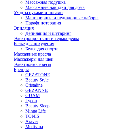
Массажная подушка
Массажные накидки для дома
Уход за руками и ногами
Маникюрные и педикюрные наборы
Парафинотерапия
Эпиляция
Депиляция и шугаринг
Электропростыни и термоодеяла
Белье для похудения
Белье для спорта
Массажные кресла
Массажеры для шеи
Электронные весы
Бренды
GEZATONE
Beauty Style
Cristaline
GEZANNE
GUAM
Lycon
Beauty Sleep
Minna Life
TONIS
Aravia
Medisana