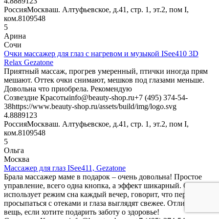
4.8889
123
Россия
Москва
ш. Алтуфьевское, д.41, стр. 1, эт.2, пом I,
ком.8
109548
5
Арина
Сочи
Очки массажер для глаз с нагревом и музыкой ISee410 3D
Relax Gezatone
Приятный массаж, прогрев умеренный, птички иногда прям
мешают. Оттек очки снимают, мешков под глазами меньше.
Довольна что приобрела. Рекомендую
Созвездие Красоты
info@beauty-shop.ru
+7 (495) 374-54-
38
https://www.beauty-shop.ru/assets/build/img/logo.svg
4.8889
123
Россия
Москва
ш. Алтуфьевское, д.41, стр. 1, эт.2, пом I,
ком.8
109548
5
Ольга
Москва
Массажер для глаз ISee411, Gezatone
Брала массажер маме в подарок – очень довольна! Простое
управление, всего одна кнопка, а эффект шикарный. Она
использует режим сна каждый вечер, говорит, что перестала
просыпаться с отеками и глаза выглядят свежее. Отличная
вещь, если хотите подарить заботу о здоровье!