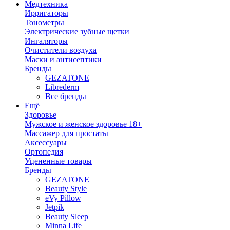
Медтехника
Ирригаторы
Тонометры
Электрические зубные щетки
Ингаляторы
Очистители воздуха
Маски и антисептики
Бренды
GEZATONE
Librederm
Все бренды
Ещё
Здоровье
Мужское и женское здоровье 18+
Массажер для простаты
Аксессуары
Ортопедия
Уцененные товары
Бренды
GEZATONE
Beauty Style
eVy Pillow
Jetpik
Beauty Sleep
Minna Life