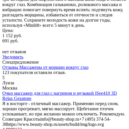
вокруг глаз. Комбинация гальваники, роликового массажа и
вибрации помогает повернуть время вспять: подтянуть кожу,
разгладить морщины, избавиться от отечности и следов
усталости. Сохраните молодость кожи на долгие годы,
используя «Minilift» всего 5 минут в день.
Цена:
1 152 руб.
691 руб.
нет отзывов
Уведомить
Спецпредложение
Отзывы Массажеры от морщин вокруг глаз
123
покупателя оставили отзыв.
5
Луиза
Москва
Очки массажер для глаз с нагревом и музыкой ISee410 3D
Relax Gezatone
Я в восторге - отличный массажер. Применяю перед сном,
хорошо прогревает, мягко массирует. Щебетание птичек
успокаивает, но при желании можно отключить. Рекомендую.
Созвездие Красоты
info@beauty-shop.ru
+7 (495) 374-54-
38
https://www.beauty-shop.ru/assets/build/img/logo.svg