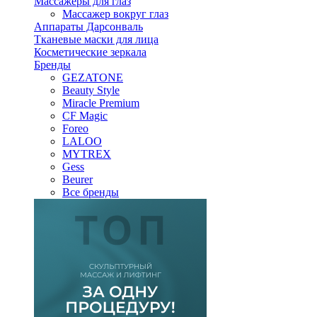
Массажеры для глаз
Массажер вокруг глаз
Аппараты Дарсонваль
Тканевые маски для лица
Косметические зеркала
Бренды
GEZATONE
Beauty Style
Miracle Premium
CF Magic
Foreo
LALOO
MYTREX
Gess
Beurer
Все бренды