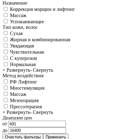
Назначение
Коррекция морщин и лифтинг
Массаж
Успокаивающее
Тип кожи, волос
Сухая
Жирная и комбинированная
Увядающая
Чувствительная
С куперозом
Нормальная
+ Развернуть
- Свернуть
Метод воздействия
РФ Лифтинг
Миостимуляция
Массаж
Мезопорация
Прессотерапия
+ Развернуть
- Свернуть
Диапазон цен
от
до