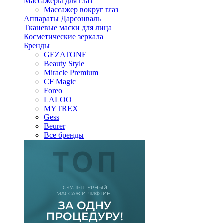
Массажеры для глаз
Массажер вокруг глаз
Аппараты Дарсонваль
Тканевые маски для лица
Косметические зеркала
Бренды
GEZATONE
Beauty Style
Miracle Premium
CF Magic
Foreo
LALOO
MYTREX
Gess
Beurer
Все бренды