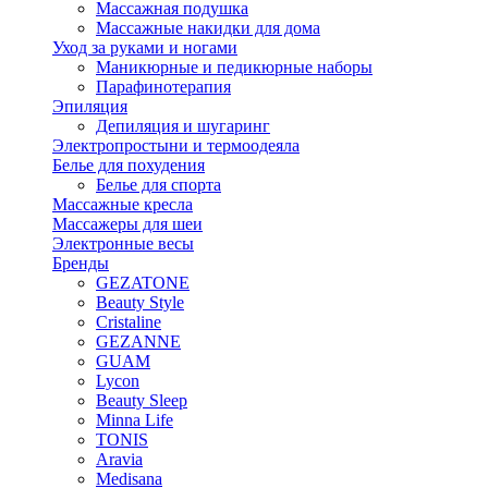
Массажная подушка
Массажные накидки для дома
Уход за руками и ногами
Маникюрные и педикюрные наборы
Парафинотерапия
Эпиляция
Депиляция и шугаринг
Электропростыни и термоодеяла
Белье для похудения
Белье для спорта
Массажные кресла
Массажеры для шеи
Электронные весы
Бренды
GEZATONE
Beauty Style
Cristaline
GEZANNE
GUAM
Lycon
Beauty Sleep
Minna Life
TONIS
Aravia
Medisana