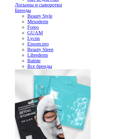
Лосьоны и сыворотки
Бренды
Beauty Style
Mesoderm
Foreo
GUAM
Lycon
Epsom.pro
Beauty Sleep
Librederm
Batiste
Все бренды