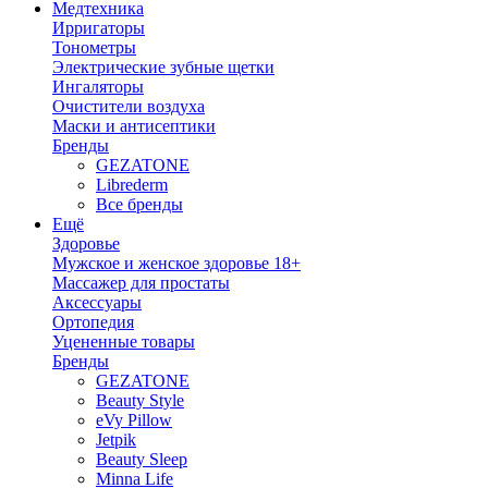
Медтехника
Ирригаторы
Тонометры
Электрические зубные щетки
Ингаляторы
Очистители воздуха
Маски и антисептики
Бренды
GEZATONE
Librederm
Все бренды
Ещё
Здоровье
Мужское и женское здоровье 18+
Массажер для простаты
Аксессуары
Ортопедия
Уцененные товары
Бренды
GEZATONE
Beauty Style
eVy Pillow
Jetpik
Beauty Sleep
Minna Life