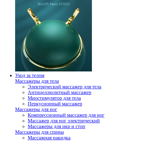
Уход за телом
Массажеры для тела
Электрический массажер для тела
Антицеллюлитный массажер
Миостимулятор для тела
Перкусионный массажер
Массажеры для ног
Компрессионный массажер для ног
Массажер для ног электрический
Массажеры для икр и стоп
Массажеры для спины
Массажная накидка