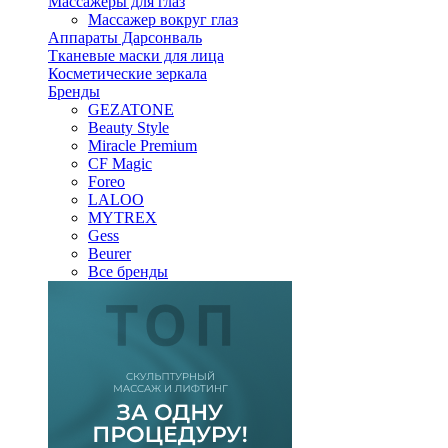
Массажеры для глаз
Массажер вокруг глаз
Аппараты Дарсонваль
Тканевые маски для лица
Косметические зеркала
Бренды
GEZATONE
Beauty Style
Miracle Premium
CF Magic
Foreo
LALOO
MYTREX
Gess
Beurer
Все бренды