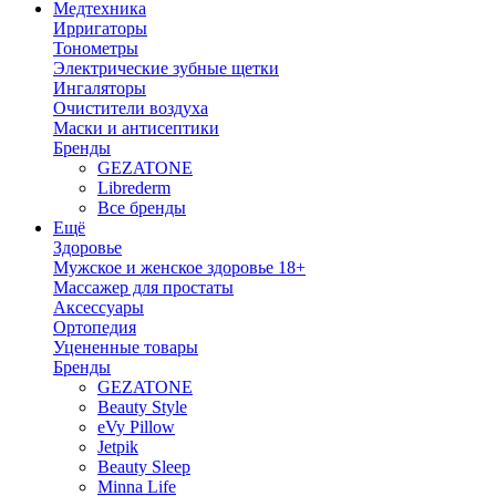
Медтехника
Ирригаторы
Тонометры
Электрические зубные щетки
Ингаляторы
Очистители воздуха
Маски и антисептики
Бренды
GEZATONE
Librederm
Все бренды
Ещё
Здоровье
Мужское и женское здоровье 18+
Массажер для простаты
Аксессуары
Ортопедия
Уцененные товары
Бренды
GEZATONE
Beauty Style
eVy Pillow
Jetpik
Beauty Sleep
Minna Life