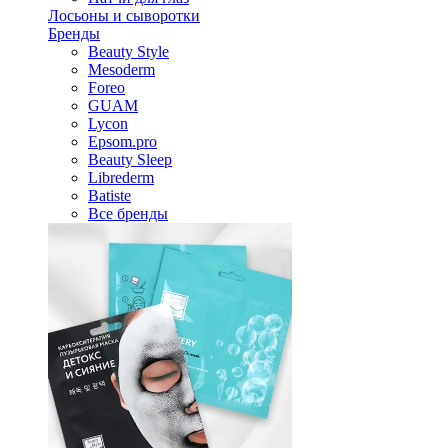
Лосьоны и сыворотки
Бренды
Beauty Style
Mesoderm
Foreo
GUAM
Lycon
Epsom.pro
Beauty Sleep
Librederm
Batiste
Все бренды