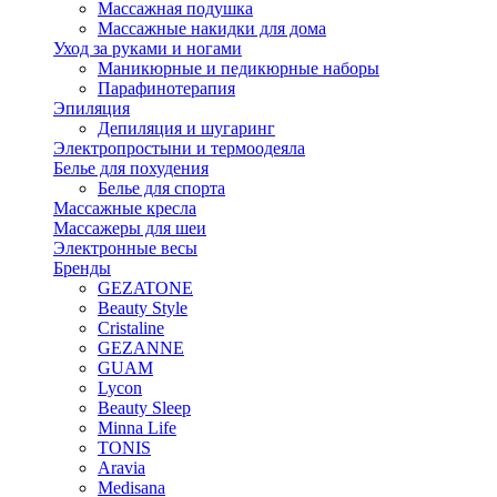
Массажная подушка
Массажные накидки для дома
Уход за руками и ногами
Маникюрные и педикюрные наборы
Парафинотерапия
Эпиляция
Депиляция и шугаринг
Электропростыни и термоодеяла
Белье для похудения
Белье для спорта
Массажные кресла
Массажеры для шеи
Электронные весы
Бренды
GEZATONE
Beauty Style
Cristaline
GEZANNE
GUAM
Lycon
Beauty Sleep
Minna Life
TONIS
Aravia
Medisana