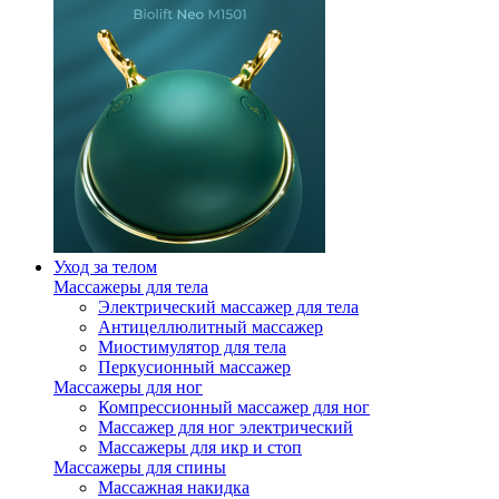
Уход за телом
Массажеры для тела
Электрический массажер для тела
Антицеллюлитный массажер
Миостимулятор для тела
Перкусионный массажер
Массажеры для ног
Компрессионный массажер для ног
Массажер для ног электрический
Массажеры для икр и стоп
Массажеры для спины
Массажная накидка