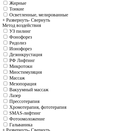
Жирные
Тонкие
Осветленные, мелированные
+ Развернуть
- Свернуть
Метод воздействия
УЗ пилинг
Фонофорез
Ридолиз
Ионофорез
Дезинкрустация
РФ Лифтинг
Микротоки
Миостимуляция
Массаж
Мезопорация
Вакуумный массаж
Лазер
Прессотерапия
Хромотерапия, фототерапия
SMAS-лифтинг
Фотоомоложение
Гальваника
+ Развернуть
- Свернуть