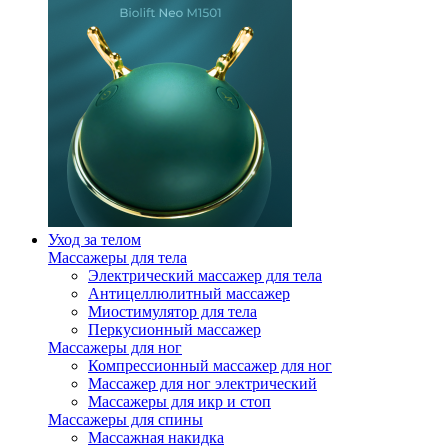
Уход за телом
Массажеры для тела
Электрический массажер для тела
Антицеллюлитный массажер
Миостимулятор для тела
Перкусионный массажер
Массажеры для ног
Компрессионный массажер для ног
Массажер для ног электрический
Массажеры для икр и стоп
Массажеры для спины
Массажная накидка