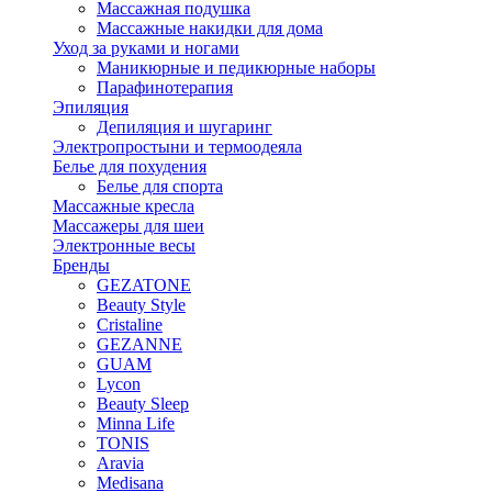
Массажная подушка
Массажные накидки для дома
Уход за руками и ногами
Маникюрные и педикюрные наборы
Парафинотерапия
Эпиляция
Депиляция и шугаринг
Электропростыни и термоодеяла
Белье для похудения
Белье для спорта
Массажные кресла
Массажеры для шеи
Электронные весы
Бренды
GEZATONE
Beauty Style
Cristaline
GEZANNE
GUAM
Lycon
Beauty Sleep
Minna Life
TONIS
Aravia
Medisana