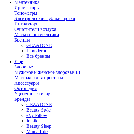
Медтехника
Ирригаторы
Тонометры
Электрические зубные щетки
Ингаляторы
Очистители воздуха
Маски и антисептики
Бренды
GEZATONE
Librederm
Все бренды
Ещё
Здоровье
Мужское и женское здоровье 18+
Массажер для простаты
Аксессуары
Ортопедия
Уцененные товары
Бренды
GEZATONE
Beauty Style
eVy Pillow
Jetpik
Beauty Sleep
Minna Life