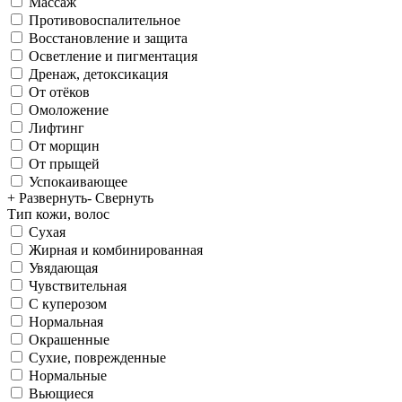
Массаж
Противовоспалительное
Восстановление и защита
Осветление и пигментация
Дренаж, детоксикация
От отёков
Омоложение
Лифтинг
От морщин
От прыщей
Успокаивающее
+ Развернуть
- Свернуть
Тип кожи, волос
Сухая
Жирная и комбинированная
Увядающая
Чувствительная
С куперозом
Нормальная
Окрашенные
Сухие, поврежденные
Нормальные
Вьющиеся