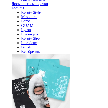
Лосьоны и сыворотки
Бренды
Beauty Style
Mesoderm
Foreo
GUAM
Lycon
Epsom.pro
Beauty Sleep
Librederm
Batiste
Все бренды