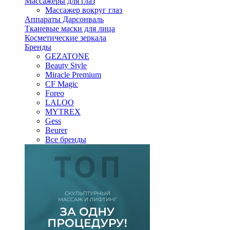
Массажеры для глаз
Массажер вокруг глаз
Аппараты Дарсонваль
Тканевые маски для лица
Косметические зеркала
Бренды
GEZATONE
Beauty Style
Miracle Premium
CF Magic
Foreo
LALOO
MYTREX
Gess
Beurer
Все бренды