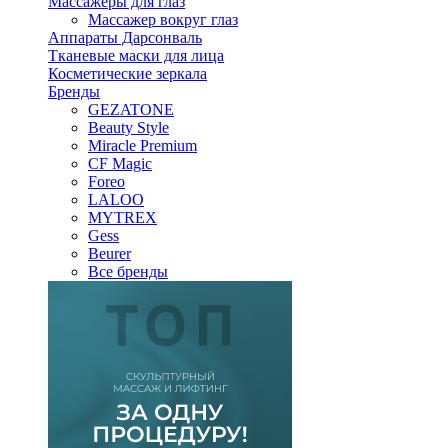
Массажеры для глаз
Массажер вокруг глаз
Аппараты Дарсонваль
Тканевые маски для лица
Косметические зеркала
Бренды
GEZATONE
Beauty Style
Miracle Premium
CF Magic
Foreo
LALOO
MYTREX
Gess
Beurer
Все бренды