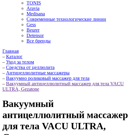
TONIS
Aravia
Medisana
Современные технологические линии
Gess
Beurer
Detensor
Все бренды
Главная
–
Каталог
–
Уход за телом
–
Средства от целлюлита
–
Антицеллюлитные массажеры
–
Вакуумно роликовый массажер для тела
–
Вакуумный антицеллюлитный массажер для тела VACU
ULTRA, Gezatone
Вакуумный
антицеллюлитный массажер
для тела VACU ULTRA,