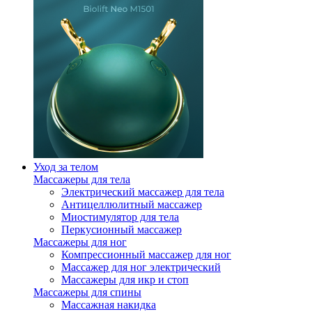
Уход за телом
Массажеры для тела
Электрический массажер для тела
Антицеллюлитный массажер
Миостимулятор для тела
Перкусионный массажер
Массажеры для ног
Компрессионный массажер для ног
Массажер для ног электрический
Массажеры для икр и стоп
Массажеры для спины
Массажная накидка