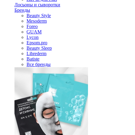
Лосьоны и сыворотки
Бренды
Beauty Style
Mesoderm
Foreo
GUAM
Lycon
Epsom.pro
Beauty Sleep
Librederm
Batiste
Все бренды