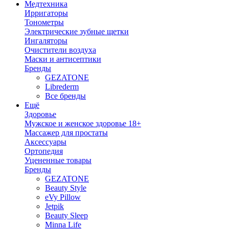
Медтехника
Ирригаторы
Тонометры
Электрические зубные щетки
Ингаляторы
Очистители воздуха
Маски и антисептики
Бренды
GEZATONE
Librederm
Все бренды
Ещё
Здоровье
Мужское и женское здоровье 18+
Массажер для простаты
Аксессуары
Ортопедия
Уцененные товары
Бренды
GEZATONE
Beauty Style
eVy Pillow
Jetpik
Beauty Sleep
Minna Life