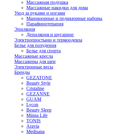
Массажная подушка
Массажные накидки для дома
Уход за руками и ногами
Маникюрные и педикюрные наборы
Парафинотерапия
Эпиляция
Депиляция и шугаринг
Электропростыни и термоодеяла
Белье для похудения
Белье для спорта
Массажные кресла
Массажеры для шеи
Электронные весы
Бренды
GEZATONE
Beauty Style
Cristaline
GEZANNE
GUAM
Lycon
Beauty Sleep
Minna Life
TONIS
Aravia
Medisana