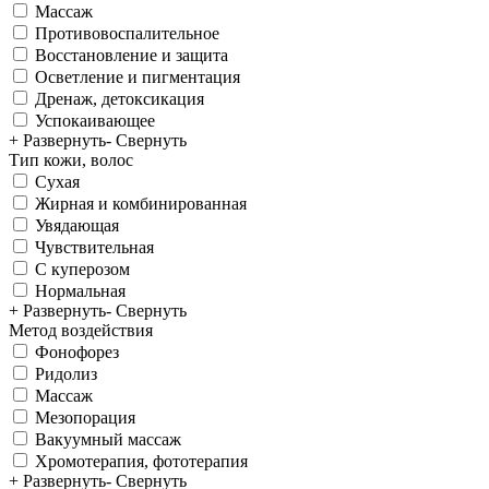
Массаж
Противовоспалительное
Восстановление и защита
Осветление и пигментация
Дренаж, детоксикация
Успокаивающее
+ Развернуть
- Свернуть
Тип кожи, волос
Сухая
Жирная и комбинированная
Увядающая
Чувствительная
С куперозом
Нормальная
+ Развернуть
- Свернуть
Метод воздействия
Фонофорез
Ридолиз
Массаж
Мезопорация
Вакуумный массаж
Хромотерапия, фототерапия
+ Развернуть
- Свернуть