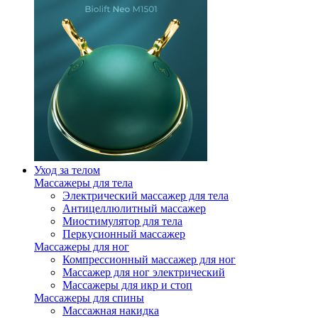
Уход за телом
Массажеры для тела
Электрический массажер для тела
Антицеллюлитный массажер
Миостимулятор для тела
Перкусионный массажер
Массажеры для ног
Компрессионный массажер для ног
Массажер для ног электрический
Массажеры для икр и стоп
Массажеры для спины
Массажная накидка