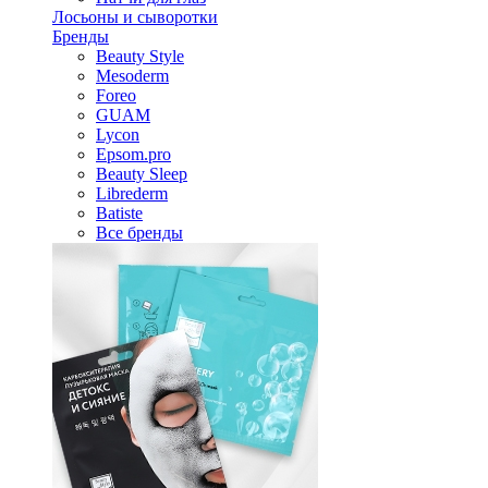
Лосьоны и сыворотки
Бренды
Beauty Style
Mesoderm
Foreo
GUAM
Lycon
Epsom.pro
Beauty Sleep
Librederm
Batiste
Все бренды