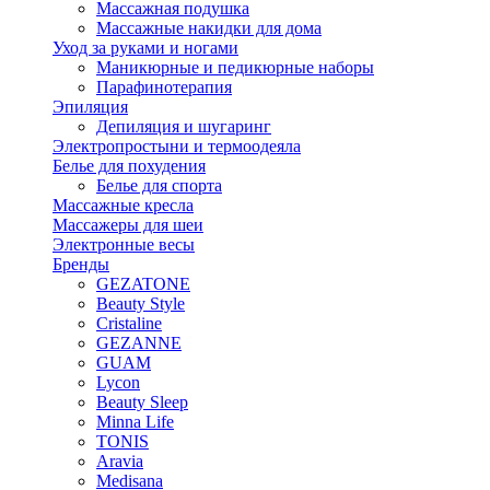
Массажная подушка
Массажные накидки для дома
Уход за руками и ногами
Маникюрные и педикюрные наборы
Парафинотерапия
Эпиляция
Депиляция и шугаринг
Электропростыни и термоодеяла
Белье для похудения
Белье для спорта
Массажные кресла
Массажеры для шеи
Электронные весы
Бренды
GEZATONE
Beauty Style
Cristaline
GEZANNE
GUAM
Lycon
Beauty Sleep
Minna Life
TONIS
Aravia
Medisana