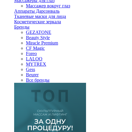
Массажеры для глаз
Массажер вокруг глаз
Аппараты Дарсонваль
Тканевые маски для лица
Косметические зеркала
Бренды
GEZATONE
Beauty Style
Miracle Premium
CF Magic
Foreo
LALOO
MYTREX
Gess
Beurer
Все бренды