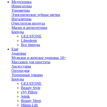
Медтехника
Ирригаторы
Тонометры
Электрические зубные щетки
Ингаляторы
Очистители воздуха
Маски и антисептики
Бренды
GEZATONE
Librederm
Все бренды
Ещё
Здоровье
Мужское и женское здоровье 18+
Массажер для простаты
Аксессуары
Ортопедия
Уцененные товары
Бренды
GEZATONE
Beauty Style
eVy Pillow
Jetpik
Beauty Sleep
Minna Life