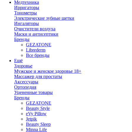
Медтехника
Ирригаторы
Тонометры
Электрические зубные щетки
Ингаляторы
Очистители воздуха
Маски и антисептики
Бренды
GEZATONE
Librederm
Все бренды
Ещё
Здоровье
Мужское и женское здоровье 18+
Массажер для простаты
Аксессуары
Ортопедия
Уцененные товары
Бренды
GEZATONE
Beauty Style
eVy Pillow
Jetpik
Beauty Sleep
Minna Life