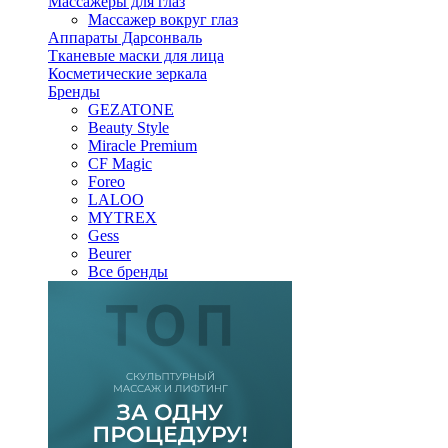
Массажеры для глаз
Массажер вокруг глаз
Аппараты Дарсонваль
Тканевые маски для лица
Косметические зеркала
Бренды
GEZATONE
Beauty Style
Miracle Premium
CF Magic
Foreo
LALOO
MYTREX
Gess
Beurer
Все бренды