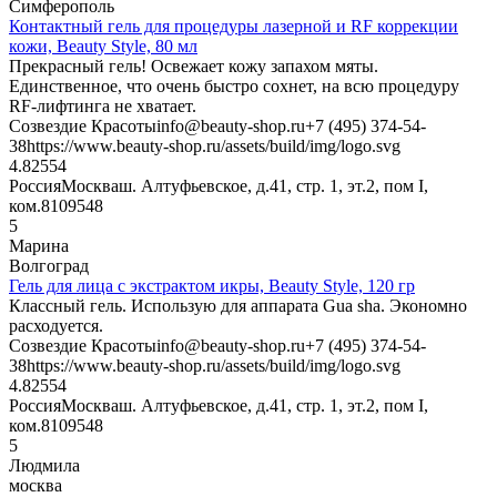
Симферополь
Контактный гель для процедуры лазерной и RF коррекции
кожи, Beauty Style, 80 мл
Прекрасный гель! Освежает кожу запахом мяты.
Единственное, что очень быстро сохнет, на всю процедуру
RF-лифтинга не хватает.
Созвездие Красоты
info@beauty-shop.ru
+7 (495) 374-54-
38
https://www.beauty-shop.ru/assets/build/img/logo.svg
4.825
54
Россия
Москва
ш. Алтуфьевское, д.41, стр. 1, эт.2, пом I,
ком.8
109548
5
Марина
Волгоград
Гель для лица с экстрактом икры, Beauty Style, 120 гр
Классный гель. Использую для аппарата Gua sha. Экономно
расходуется.
Созвездие Красоты
info@beauty-shop.ru
+7 (495) 374-54-
38
https://www.beauty-shop.ru/assets/build/img/logo.svg
4.825
54
Россия
Москва
ш. Алтуфьевское, д.41, стр. 1, эт.2, пом I,
ком.8
109548
5
Людмила
москва