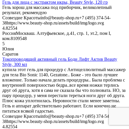
Гель для лица с экстрактом икры, Beauty Style, 120 гр
Гель хорош для массажа под приборчик, великолепный
результат, рекомендую
Созвездие Красоты
info@beauty-shop.ru
+7 (495) 374-54-
38
https://www.beauty-shop.ru/assets/build/img/logo.svg
4.825
54
Россия
Москва
ш. Алтуфьевское, д.41, стр. 1, эт.2, пом I,
ком.8
109548
5
Юлия
Саратов
Токопроводящий активный гель Боди Лифт Актив Beauty
Style, 300 мл
купила этот гель для процедур с Антицеллюлитный массажер
для тела Bio Sonic 1140, Gezatone.. Боже - это было лучшее
вложение. Только начала делать процедуры.. Была проблема с
внутренней поверхностью бедра..все время ножки терлись
друг об друга, хотя я сама не сказала бы что полновата. НО, за
пару процедур, у меня перестали тереться ноги друг об друга.
Плюс кожа уплотнилась. Неровности стали менее заметны.
Гель и аппарат действительно работают. Если конечно не
питаться всякой гадостью.
Созвездие Красоты
info@beauty-shop.ru
+7 (495) 374-54-
38
https://www.beauty-shop.ru/assets/build/img/logo.svg
4.825
54