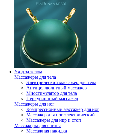
Уход за телом
Массажеры для тела
Электрический массажер для тела
Антицеллюлитный массажер
Миостимулятор для тела
Перкусионный массажер
Массажеры для ног
Компрессионный массажер для ног
Массажер для ног электрический
Массажеры для икр и стоп
Массажеры для спины
Массажная накидка