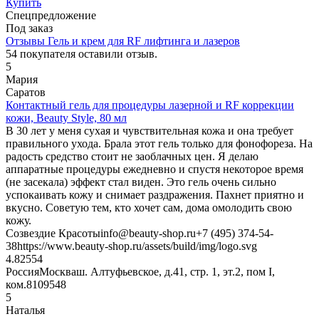
Купить
Спецпредложение
Под заказ
Отзывы Гель и крем для RF лифтинга и лазеров
54
покупателя оставили отзыв.
5
Мария
Саратов
Контактный гель для процедуры лазерной и RF коррекции
кожи, Beauty Style, 80 мл
В 30 лет у меня сухая и чувствительная кожа и она требует
правильного ухода. Брала этот гель только для фонофореза. На
радость средство стоит не заоблачных цен. Я делаю
аппаратные процедуры ежедневно и спустя некоторое время
(не засекала) эффект стал виден. Это гель очень сильно
успокаивать кожу и снимает раздражения. Пахнет приятно и
вкусно. Советую тем, кто хочет сам, дома омолодить свою
кожу.
Созвездие Красоты
info@beauty-shop.ru
+7 (495) 374-54-
38
https://www.beauty-shop.ru/assets/build/img/logo.svg
4.825
54
Россия
Москва
ш. Алтуфьевское, д.41, стр. 1, эт.2, пом I,
ком.8
109548
5
Наталья