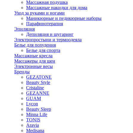
Массажная подушка
Массажные накидки для дома
Уход за руками и ногами
Маникюрные и педикюрные наборы
Парафинотерапия
Эпиляция
Депиляция и шугаринг
Электропростыни и термоодеяла
Белье для похудения
Белье для спорта
Массажные кресла
Массажеры для шеи
Электронные весы
Бренды
GEZATONE
Beauty Style
Cristaline
GEZANNE
GUAM
Lycon
Beauty Sleep
Minna Life
TONIS
Aravia
Medisana