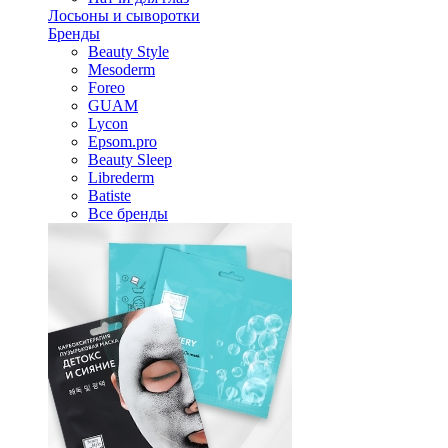
Лосьоны и сыворотки
Бренды
Beauty Style
Mesoderm
Foreo
GUAM
Lycon
Epsom.pro
Beauty Sleep
Librederm
Batiste
Все бренды