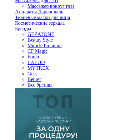
Массажеры для глаз
Массажер вокруг глаз
Аппараты Дарсонваль
Тканевые маски для лица
Косметические зеркала
Бренды
GEZATONE
Beauty Style
Miracle Premium
CF Magic
Foreo
LALOO
MYTREX
Gess
Beurer
Все бренды