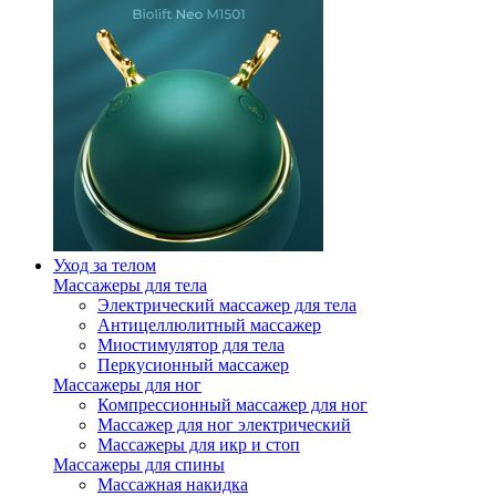
Уход за телом
Массажеры для тела
Электрический массажер для тела
Антицеллюлитный массажер
Миостимулятор для тела
Перкусионный массажер
Массажеры для ног
Компрессионный массажер для ног
Массажер для ног электрический
Массажеры для икр и стоп
Массажеры для спины
Массажная накидка