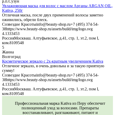
р.п.Сузун
Увлажняющая маска для волос с маслом Арганы ARGAN OIL,
Kativa, 250г
Отличная маска, после двух применений волосы заметно
оживились, обрели блеск.
Созвездие Красоты
info@beauty-shop.ru
+7 (495) 374-54-
38
https://www.beauty-shop.ru/assets/build/img/logo.svg
4.13334
53
Россия
Москва
ш. Алтуфьевское, д.41, стр. 1, эт.2, пом I,
ком.8
109548
5
Жанна
Волгоград
Косметическое зеркало с 2х-кратным увеличением Kativa
Отличное зеркало, я очень довольна и за такую приятную
сумму!
Созвездие Красоты
info@beauty-shop.ru
+7 (495) 374-54-
38
https://www.beauty-shop.ru/assets/build/img/logo.svg
4.13334
53
Россия
Москва
ш. Алтуфьевское, д.41, стр. 1, эт.2, пом I,
ком.8
109548
Профессиональная марка Kativa из Перу обеспечит
полноценный уход за волосами. Препараты
восстанавливают, разглаживают, питают и