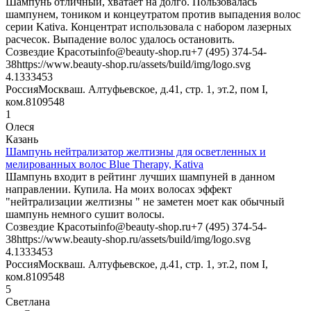
Шампунь отличный, хватает на долго. Пользовалась
шампунем, тоником и концеyтратом против выпадения волос
серии Kativa. Концентрат использовала с набором лазерных
расчесок. Выпадение волос удалось остановить.
Созвездие Красоты
info@beauty-shop.ru
+7 (495) 374-54-
38
https://www.beauty-shop.ru/assets/build/img/logo.svg
4.13334
53
Россия
Москва
ш. Алтуфьевское, д.41, стр. 1, эт.2, пом I,
ком.8
109548
1
Олеся
Казань
Шампунь нейтрализатор желтизны для осветленных и
мелированных волос Blue Therapy, Kativa
Шампунь входит в рейтинг лучших шампуней в данном
направлении. Купила. На моих волосах эффект
"нейтрализации желтизны " не заметен моет как обычный
шампунь немного сушит волосы.
Созвездие Красоты
info@beauty-shop.ru
+7 (495) 374-54-
38
https://www.beauty-shop.ru/assets/build/img/logo.svg
4.13334
53
Россия
Москва
ш. Алтуфьевское, д.41, стр. 1, эт.2, пом I,
ком.8
109548
5
Светлана