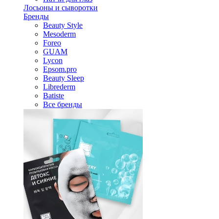
Лосьоны и сыворотки
Бренды
Beauty Style
Mesoderm
Foreo
GUAM
Lycon
Epsom.pro
Beauty Sleep
Librederm
Batiste
Все бренды