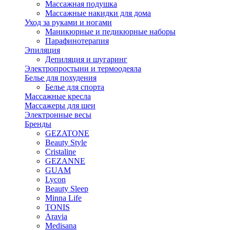
Массажная подушка
Массажные накидки для дома
Уход за руками и ногами
Маникюрные и педикюрные наборы
Парафинотерапия
Эпиляция
Депиляция и шугаринг
Электропростыни и термоодеяла
Белье для похудения
Белье для спорта
Массажные кресла
Массажеры для шеи
Электронные весы
Бренды
GEZATONE
Beauty Style
Cristaline
GEZANNE
GUAM
Lycon
Beauty Sleep
Minna Life
TONIS
Aravia
Medisana