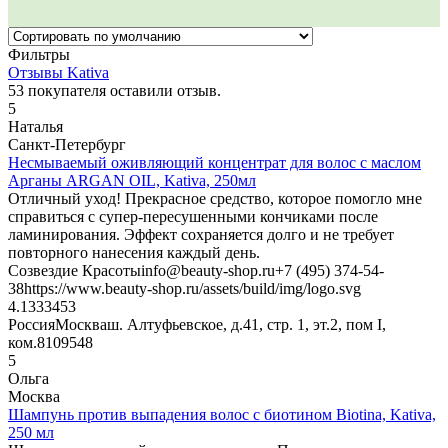
Фильтры
Отзывы Kativa
53
покупателя оставили отзыв.
5
Наталья
Санкт-Петербург
Несмываемый оживляющий концентрат для волос с маслом
Арганы ARGAN OIL, Kativa, 250мл
Отличный уход! Прекрасное средство, которое помогло мне
справиться с супер-пересушенными кончиками после
ламинирования. Эффект сохраняется долго и не требует
повторного нанесения каждый день.
Созвездие Красоты
info@beauty-shop.ru
+7 (495) 374-54-
38
https://www.beauty-shop.ru/assets/build/img/logo.svg
4.13334
53
Россия
Москва
ш. Алтуфьевское, д.41, стр. 1, эт.2, пом I,
ком.8
109548
5
Ольга
Москва
Шампунь против выпадения волос с биотином Biotina, Kativa,
250 мл