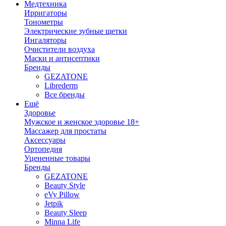
Медтехника
Ирригаторы
Тонометры
Электрические зубные щетки
Ингаляторы
Очистители воздуха
Маски и антисептики
Бренды
GEZATONE
Librederm
Все бренды
Ещё
Здоровье
Мужское и женское здоровье 18+
Массажер для простаты
Аксессуары
Ортопедия
Уцененные товары
Бренды
GEZATONE
Beauty Style
eVy Pillow
Jetpik
Beauty Sleep
Minna Life