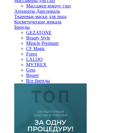
Массажеры для глаз
Массажер вокруг глаз
Аппараты Дарсонваль
Тканевые маски для лица
Косметические зеркала
Бренды
GEZATONE
Beauty Style
Miracle Premium
CF Magic
Foreo
LALOO
MYTREX
Gess
Beurer
Все бренды