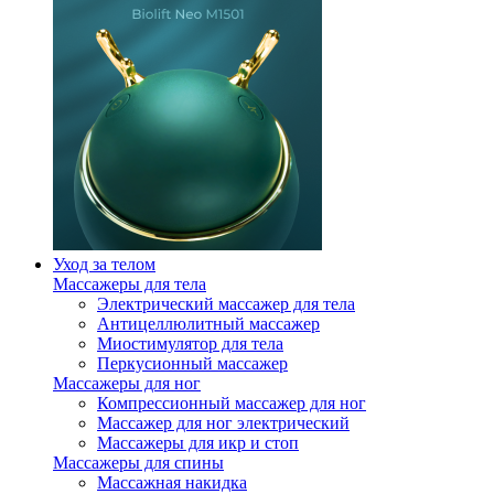
Уход за телом
Массажеры для тела
Электрический массажер для тела
Антицеллюлитный массажер
Миостимулятор для тела
Перкусионный массажер
Массажеры для ног
Компрессионный массажер для ног
Массажер для ног электрический
Массажеры для икр и стоп
Массажеры для спины
Массажная накидка