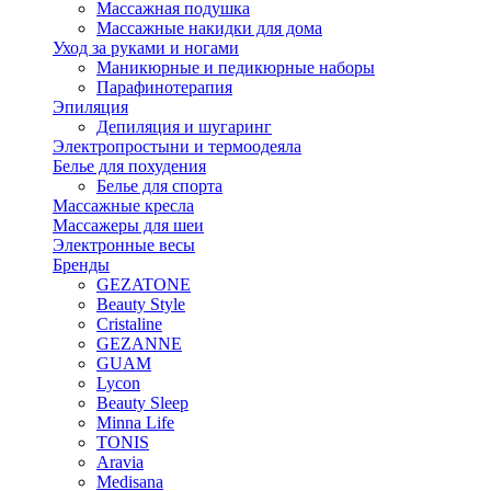
Массажная подушка
Массажные накидки для дома
Уход за руками и ногами
Маникюрные и педикюрные наборы
Парафинотерапия
Эпиляция
Депиляция и шугаринг
Электропростыни и термоодеяла
Белье для похудения
Белье для спорта
Массажные кресла
Массажеры для шеи
Электронные весы
Бренды
GEZATONE
Beauty Style
Cristaline
GEZANNE
GUAM
Lycon
Beauty Sleep
Minna Life
TONIS
Aravia
Medisana