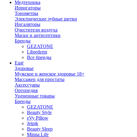
Медтехника
Ирригаторы
Тонометры
Электрические зубные щетки
Ингаляторы
Очистители воздуха
Маски и антисептики
Бренды
GEZATONE
Librederm
Все бренды
Ещё
Здоровье
Мужское и женское здоровье 18+
Массажер для простаты
Аксессуары
Ортопедия
Уцененные товары
Бренды
GEZATONE
Beauty Style
eVy Pillow
Jetpik
Beauty Sleep
Minna Life