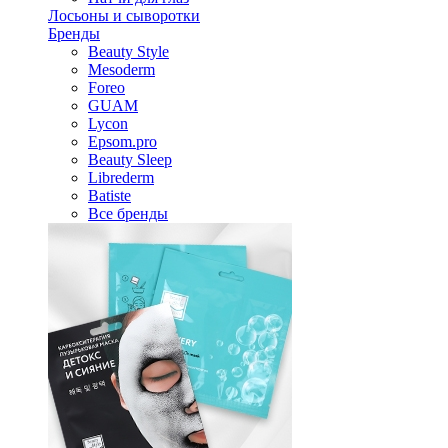
Лосьоны и сыворотки
Бренды
Beauty Style
Mesoderm
Foreo
GUAM
Lycon
Epsom.pro
Beauty Sleep
Librederm
Batiste
Все бренды