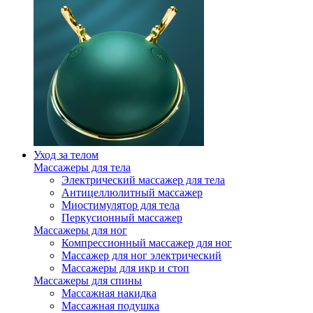
Уход за телом
Массажеры для тела
Электрический массажер для тела
Антицеллюлитный массажер
Миостимулятор для тела
Перкусионный массажер
Массажеры для ног
Компрессионный массажер для ног
Массажер для ног электрический
Массажеры для икр и стоп
Массажеры для спины
Массажная накидка
Массажная подушка