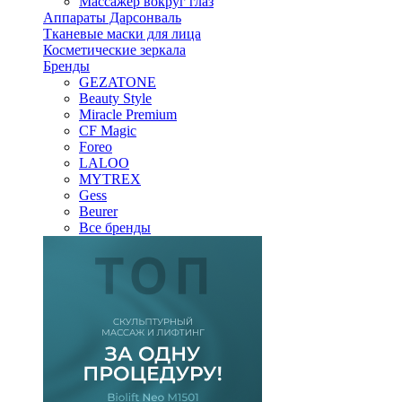
Массажер вокруг глаз
Аппараты Дарсонваль
Тканевые маски для лица
Косметические зеркала
Бренды
GEZATONE
Beauty Style
Miracle Premium
CF Magic
Foreo
LALOO
MYTREX
Gess
Beurer
Все бренды