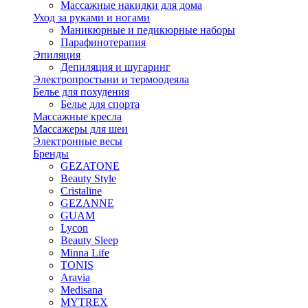
Массажные накидки для дома
Уход за руками и ногами
Маникюрные и педикюрные наборы
Парафинотерапия
Эпиляция
Депиляция и шугаринг
Электропростыни и термоодеяла
Белье для похудения
Белье для спорта
Массажные кресла
Массажеры для шеи
Электронные весы
Бренды
GEZATONE
Beauty Style
Cristaline
GEZANNE
GUAM
Lycon
Beauty Sleep
Minna Life
TONIS
Aravia
Medisana
MYTREX