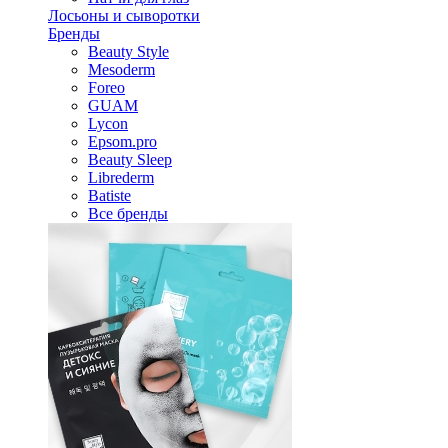
Лосьоны и сыворотки
Бренды
Beauty Style
Mesoderm
Foreo
GUAM
Lycon
Epsom.pro
Beauty Sleep
Librederm
Batiste
Все бренды