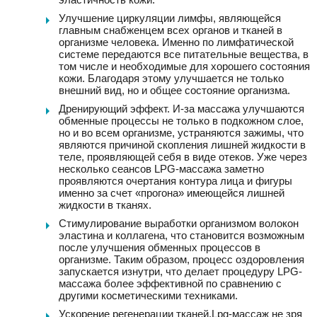
Улучшение циркуляции лимфы, являющейся
главным снабженцем всех органов и тканей в
организме человека. Именно по лимфатической
системе передаются все питательные вещества, в
том числе и необходимые для хорошего состояния
кожи. Благодаря этому улучшается не только
внешний вид, но и общее состояние организма.
Дренирующий эффект. И-за массажа улучшаются
обменные процессы не только в подкожном слое,
но и во всем организме, устраняются зажимы, что
являются причиной скопления лишней жидкости в
теле, проявляющей себя в виде отеков. Уже через
несколько сеансов LPG-массажа заметно
проявляются очертания контура лица и фигуры
именно за счет «прогона» имеющейся лишней
жидкости в тканях.
Стимулирование выработки организмом волокон
эластина и коллагена, что становится возможным
после улучшения обменных процессов в
организме. Таким образом, процесс оздоровления
запускается изнутри, что делает процедуру LPG-
массажа более эффективной по сравнению с
другими косметическими техниками.
Ускорение регенерации тканей.Lpg-массаж не зря