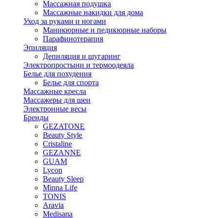
Массажная подушка
Массажные накидки для дома
Уход за руками и ногами
Маникюрные и педикюрные наборы
Парафинотерапия
Эпиляция
Депиляция и шугаринг
Электропростыни и термоодеяла
Белье для похудения
Белье для спорта
Массажные кресла
Массажеры для шеи
Электронные весы
Бренды
GEZATONE
Beauty Style
Cristaline
GEZANNE
GUAM
Lycon
Beauty Sleep
Minna Life
TONIS
Aravia
Medisana