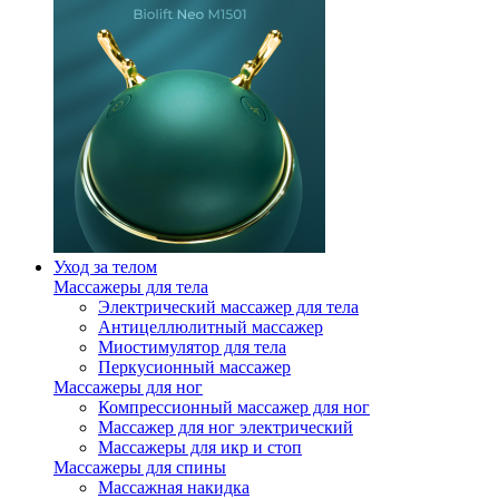
Уход за телом
Массажеры для тела
Электрический массажер для тела
Антицеллюлитный массажер
Миостимулятор для тела
Перкусионный массажер
Массажеры для ног
Компрессионный массажер для ног
Массажер для ног электрический
Массажеры для икр и стоп
Массажеры для спины
Массажная накидка