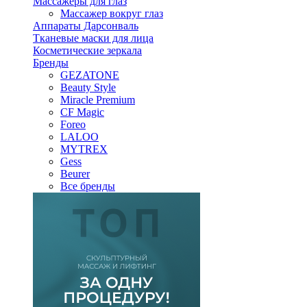
Массажеры для глаз
Массажер вокруг глаз
Аппараты Дарсонваль
Тканевые маски для лица
Косметические зеркала
Бренды
GEZATONE
Beauty Style
Miracle Premium
CF Magic
Foreo
LALOO
MYTREX
Gess
Beurer
Все бренды