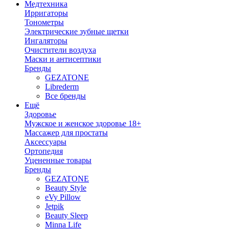
Медтехника
Ирригаторы
Тонометры
Электрические зубные щетки
Ингаляторы
Очистители воздуха
Маски и антисептики
Бренды
GEZATONE
Librederm
Все бренды
Ещё
Здоровье
Мужское и женское здоровье 18+
Массажер для простаты
Аксессуары
Ортопедия
Уцененные товары
Бренды
GEZATONE
Beauty Style
eVy Pillow
Jetpik
Beauty Sleep
Minna Life