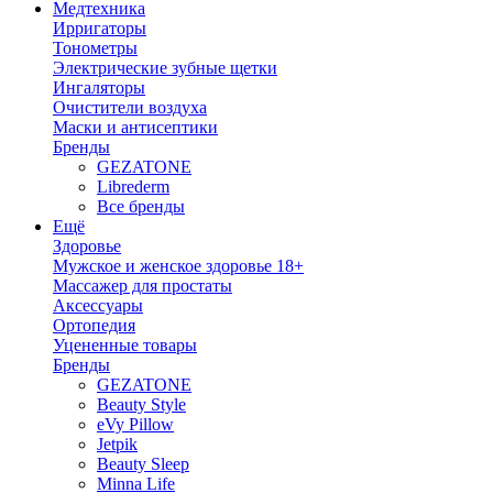
Медтехника
Ирригаторы
Тонометры
Электрические зубные щетки
Ингаляторы
Очистители воздуха
Маски и антисептики
Бренды
GEZATONE
Librederm
Все бренды
Ещё
Здоровье
Мужское и женское здоровье 18+
Массажер для простаты
Аксессуары
Ортопедия
Уцененные товары
Бренды
GEZATONE
Beauty Style
eVy Pillow
Jetpik
Beauty Sleep
Minna Life