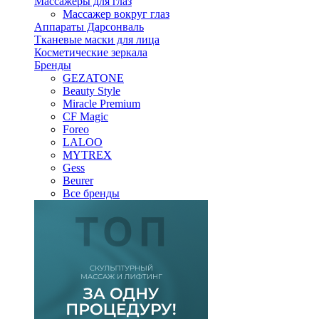
Массажеры для глаз
Массажер вокруг глаз
Аппараты Дарсонваль
Тканевые маски для лица
Косметические зеркала
Бренды
GEZATONE
Beauty Style
Miracle Premium
CF Magic
Foreo
LALOO
MYTREX
Gess
Beurer
Все бренды