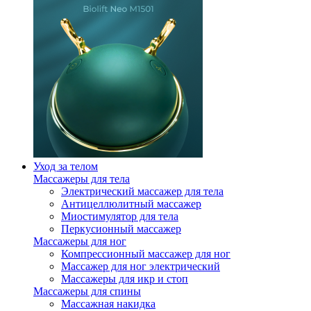
Уход за телом
Массажеры для тела
Электрический массажер для тела
Антицеллюлитный массажер
Миостимулятор для тела
Перкусионный массажер
Массажеры для ног
Компрессионный массажер для ног
Массажер для ног электрический
Массажеры для икр и стоп
Массажеры для спины
Массажная накидка