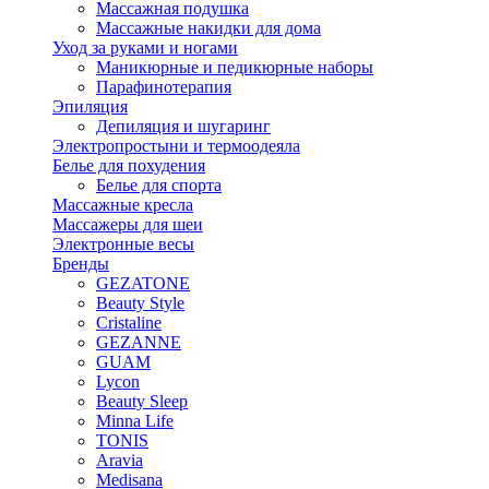
Массажная подушка
Массажные накидки для дома
Уход за руками и ногами
Маникюрные и педикюрные наборы
Парафинотерапия
Эпиляция
Депиляция и шугаринг
Электропростыни и термоодеяла
Белье для похудения
Белье для спорта
Массажные кресла
Массажеры для шеи
Электронные весы
Бренды
GEZATONE
Beauty Style
Cristaline
GEZANNE
GUAM
Lycon
Beauty Sleep
Minna Life
TONIS
Aravia
Medisana