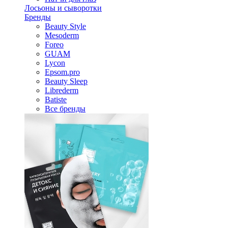
Лосьоны и сыворотки
Бренды
Beauty Style
Mesoderm
Foreo
GUAM
Lycon
Epsom.pro
Beauty Sleep
Librederm
Batiste
Все бренды