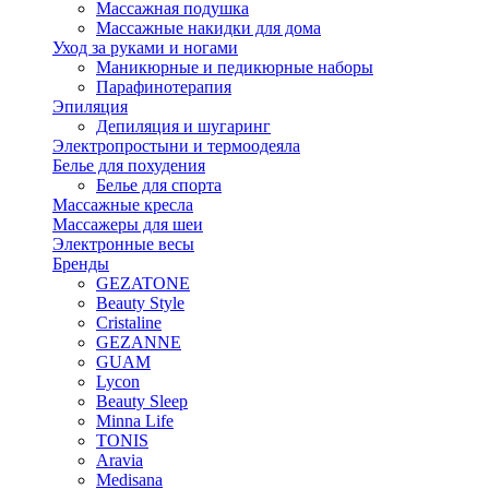
Массажная подушка
Массажные накидки для дома
Уход за руками и ногами
Маникюрные и педикюрные наборы
Парафинотерапия
Эпиляция
Депиляция и шугаринг
Электропростыни и термоодеяла
Белье для похудения
Белье для спорта
Массажные кресла
Массажеры для шеи
Электронные весы
Бренды
GEZATONE
Beauty Style
Cristaline
GEZANNE
GUAM
Lycon
Beauty Sleep
Minna Life
TONIS
Aravia
Medisana