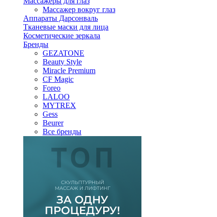
Массажеры для глаз
Массажер вокруг глаз
Аппараты Дарсонваль
Тканевые маски для лица
Косметические зеркала
Бренды
GEZATONE
Beauty Style
Miracle Premium
CF Magic
Foreo
LALOO
MYTREX
Gess
Beurer
Все бренды