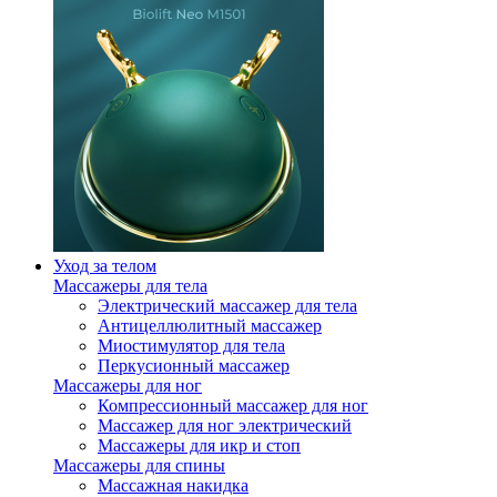
Уход за телом
Массажеры для тела
Электрический массажер для тела
Антицеллюлитный массажер
Миостимулятор для тела
Перкусионный массажер
Массажеры для ног
Компрессионный массажер для ног
Массажер для ног электрический
Массажеры для икр и стоп
Массажеры для спины
Массажная накидка