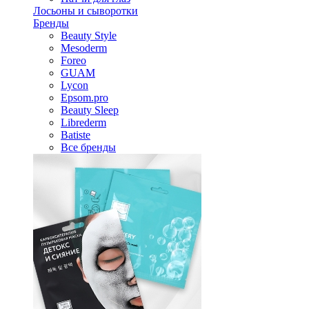
Лосьоны и сыворотки
Бренды
Beauty Style
Mesoderm
Foreo
GUAM
Lycon
Epsom.pro
Beauty Sleep
Librederm
Batiste
Все бренды