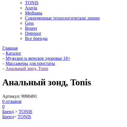
TONIS
Aravia
Medisana
Современные технологические линии
Gess
Beurer
Detensor
Все бренды
Главная
–
Каталог
–
Мужское и женское здоровье 18+
–
Массажеры для простаты
–
Анальный зонд, Tonis
Анальный зонд, Tonis
Артикул:
9990491
0
отзывов
0
Бренд
>
TONIS
Бренд
>
TONIS