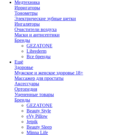
Медтехника
Ирригаторы
Тонометры
Электрические зубные щетки
Ингаляторы
Очистители воздуха
Маски и антисептики
Бренды
GEZATONE
Librederm
Все бренды
Ещё
Здоровье
Мужское и женское здоровье 18+
Массажер для простаты
Аксессуары
Ортопедия
Уцененные товары
Бренды
GEZATONE
Beauty Style
eVy Pillow
Jetpik
Beauty Sleep
Minna Life