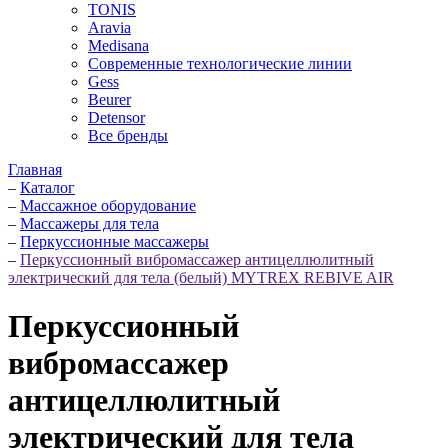
TONIS
Aravia
Medisana
Современные технологические линии
Gess
Beurer
Detensor
Все бренды
Главная
–
Каталог
–
Массажное оборудование
–
Массажеры для тела
–
Перкуссионные массажеры
–
Перкуссионный вибромассажер антицеллюлитный
электрический для тела (белый) MYTREX REBIVE AIR
Перкуссионный
вибромассажер
антицеллюлитный
электрический для тела