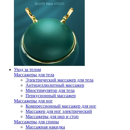
Уход за телом
Массажеры для тела
Электрический массажер для тела
Антицеллюлитный массажер
Миостимулятор для тела
Перкусионный массажер
Массажеры для ног
Компрессионный массажер для ног
Массажер для ног электрический
Массажеры для икр и стоп
Массажеры для спины
Массажная накидка