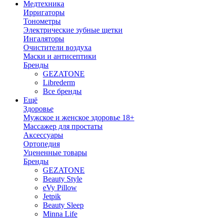
Медтехника
Ирригаторы
Тонометры
Электрические зубные щетки
Ингаляторы
Очистители воздуха
Маски и антисептики
Бренды
GEZATONE
Librederm
Все бренды
Ещё
Здоровье
Мужское и женское здоровье 18+
Массажер для простаты
Аксессуары
Ортопедия
Уцененные товары
Бренды
GEZATONE
Beauty Style
eVy Pillow
Jetpik
Beauty Sleep
Minna Life