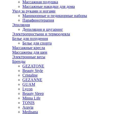
Массажная подушка
Массажные накидки для дома
Уход за руками и ногами
Маникюрные и педикюрные наборы
Парафинотерапия
Эпиляция
Депиляция и шугаринг
Электропростыни и термоодеяла
Белье для похудения
Белье для спорта
Массажные кресла
Массажеры для шеи
Электронные весы
Бренды
GEZATONE
Beauty Style
Cristaline
GEZANNE
GUAM
Lycon
Beauty Sleep
Minna Life
TONIS
Aravia
Medisana