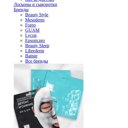
Лосьоны и сыворотки
Бренды
Beauty Style
Mesoderm
Foreo
GUAM
Lycon
Epsom.pro
Beauty Sleep
Librederm
Batiste
Все бренды