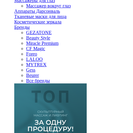
Массажеры для глаз
Массажер вокруг глаз
Аппараты Дарсонваль
Тканевые маски для лица
Косметические зеркала
Бренды
GEZATONE
Beauty Style
Miracle Premium
CF Magic
Foreo
LALOO
MYTREX
Gess
Beurer
Все бренды