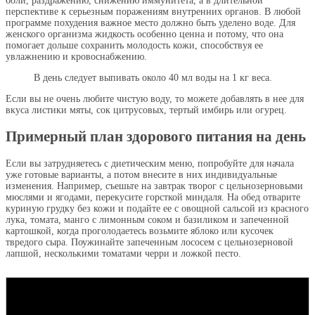
боли, раздражению, снижению иммунитета, а в длительной
перспективе к серьезным поражениям внутренних органов. В любой
программе похудения важное место должно быть уделено воде. Для
женского организма жидкость особенно ценна и потому, что она
помогает дольше сохранить молодость кожи, способствуя ее
увлажнению и кровоснабжению.
В день следует выпивать около 40 мл воды на 1 кг веса.
Если вы не очень любите чистую воду, то можете добавлять в нее для
вкуса листики мяты, сок цитрусовых, тертый имбирь или огурец.
Примерный план здорового питания на день
Если вы затрудняетесь с диетическим меню, попробуйте для начала
уже готовые варианты, а потом внесите в них индивидуальные
изменения. Например, съешьте на завтрак творог с цельнозерновыми
мюслями и ягодами, перекусите горсткой миндаля. На обед отварите
куриную грудку без кожи и подайте ее с овощной сальсой из красного
лука, томата, манго с лимонным соком и базиликом и запеченной
картошкой, когда проголодаетесь возьмите яблоко или кусочек
твредого сыра. Поужинайте запеченным лососем с цельнозерновой
лапшой, несколькими томатами черри и ложкой песто.