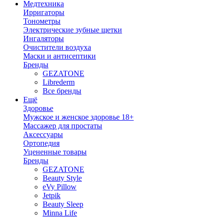
Медтехника
Ирригаторы
Тонометры
Электрические зубные щетки
Ингаляторы
Очистители воздуха
Маски и антисептики
Бренды
GEZATONE
Librederm
Все бренды
Ещё
Здоровье
Мужское и женское здоровье 18+
Массажер для простаты
Аксессуары
Ортопедия
Уцененные товары
Бренды
GEZATONE
Beauty Style
eVy Pillow
Jetpik
Beauty Sleep
Minna Life