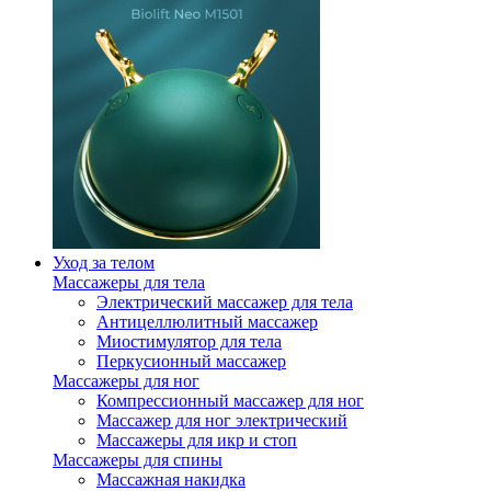
Уход за телом
Массажеры для тела
Электрический массажер для тела
Антицеллюлитный массажер
Миостимулятор для тела
Перкусионный массажер
Массажеры для ног
Компрессионный массажер для ног
Массажер для ног электрический
Массажеры для икр и стоп
Массажеры для спины
Массажная накидка