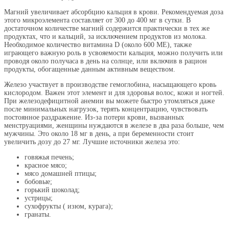
Магний увеличивает абсорбцию кальция в крови. Рекомендуемая доза
этого микроэлемента составляет от 300 до 400 мг в сутки. В
достаточном количестве магний содержится практически в тех же
продуктах, что и кальций, за исключением продуктов из молока.
Необходимое количество витамина D (около 600 MЕ), также
играющего важную роль в усвояемости кальция, можно получить или
проводя около получаса в день на солнце, или включив в рацион
продукты, обогащенные данным активным веществом.
Железо участвует в производстве гемоглобина, насыщающего кровь
кислородом. Важен этот элемент и для здоровья волос, кожи и ногтей.
При железодефицитной анемии вы можете быстро утомляться даже
после минимальных нагрузок, терять концентрацию, чувствовать
постоянное раздражение. Из-за потери крови, вызванных
менструациями, женщины нуждаются в железе в два раза больше, чем
мужчины. Это около 18 мг в день, а при беременности стоит
увеличить дозу до 27 мг. Лучшие источники железа это:
говяжья печень;
красное мясо;
мясо домашней птицы;
бобовые;
горький шоколад;
устрицы;
сухофрукты ( изюм, курага);
гранаты.