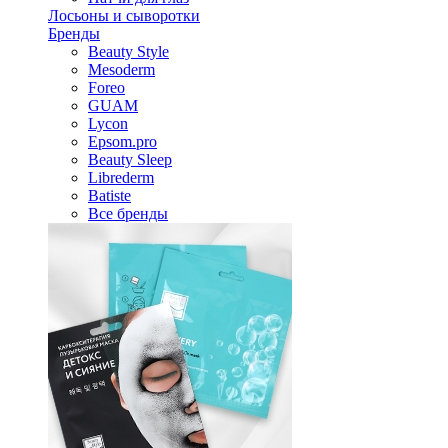
Лосьоны и сыворотки
Бренды
Beauty Style
Mesoderm
Foreo
GUAM
Lycon
Epsom.pro
Beauty Sleep
Librederm
Batiste
Все бренды