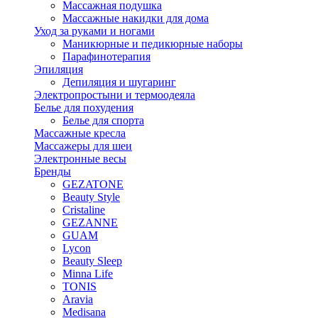
Массажная подушка
Массажные накидки для дома
Уход за руками и ногами
Маникюрные и педикюрные наборы
Парафинотерапия
Эпиляция
Депиляция и шугаринг
Электропростыни и термоодеяла
Белье для похудения
Белье для спорта
Массажные кресла
Массажеры для шеи
Электронные весы
Бренды
GEZATONE
Beauty Style
Cristaline
GEZANNE
GUAM
Lycon
Beauty Sleep
Minna Life
TONIS
Aravia
Medisana