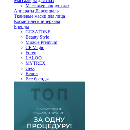
Массажеры для глаз
Массажер вокруг глаз
Аппараты Дарсонваль
Тканевые маски для лица
Косметические зеркала
Бренды
GEZATONE
Beauty Style
Miracle Premium
CF Magic
Foreo
LALOO
MYTREX
Gess
Beurer
Все бренды