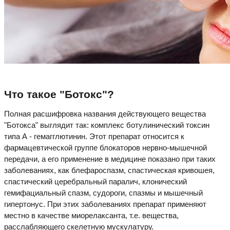
Что такое "Ботокс"?
Полная расшифровка названия действующего вещества
"Ботокса" выглядит так: комплекс ботулинический токсин
типа А - гемагглютинин. Этот препарат относится к
фармацевтической группе блокаторов нервно-мышечной
передачи, а его применение в медицине показано при таких
заболеваниях, как блефароспазм, спастическая кривошея,
спастический церебральный паралич, клонический
гемифациальный спазм, судороги, спазмы и мышечный
гипертонус. При этих заболеваниях препарат применяют
местно в качестве миорелаксанта, т.е. вещества,
расслабляющего скелетную мускулатуру.