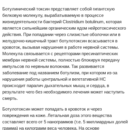
Ботулинический токсин представляет собой гигантскую
белковую молекулу, вырабатываемую в процессе
жизнедеятельности бактерий Clostridium botulinum, которая
является сильнейшим органическим ядом нейротоксического
действия. При попадании через слизистые оболочки или в
желудочно-кишечный тракт ботулотоксин всасывается в
кровоток, вызывая нарушения в работе нервной системы.
Молекула связывается с рецепторами пресинаптических
мембран нервной системы, полностью блокируя передачу
импульсов по нервным волокнам. Так развивается
заболевание под названием ботулизм, при котором из-за
нарушения работы центральной и вегетативной НС
происходит паралич дыхательных мышц и сердца, в
результате чего без необходимого лечения может наступить
смерть.
Ботулотоксин может попадать в кровоток и через
повреждения на коже. Летальная доза этого вещества
составляет всего от 5 нанограммов (т.е. 5 миллиардных долей
грамма) на килограмм веса человека. На основе