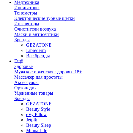
Медтехника
Ирригаторы
Тонометры
Электрические зубные щетки
Ингаляторы
Очистители воздуха
Маски и антисептики
Бренды
GEZATONE
Librederm
Все бренды
Ещё
Здоровье
Мужское и женское здоровье 18+
Массажер для простаты
Аксессуары
Ортопедия
Уцененные товары
Бренды
GEZATONE
Beauty Style
eVy Pillow
Jetpik
Beauty Sleep
Minna Life