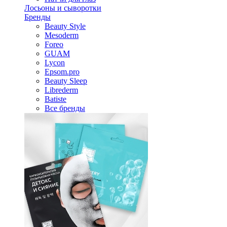
Лосьоны и сыворотки
Бренды
Beauty Style
Mesoderm
Foreo
GUAM
Lycon
Epsom.pro
Beauty Sleep
Librederm
Batiste
Все бренды