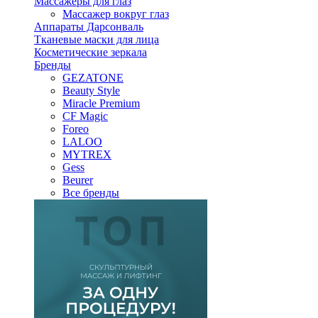
Массажеры для глаз
Массажер вокруг глаз
Аппараты Дарсонваль
Тканевые маски для лица
Косметические зеркала
Бренды
GEZATONE
Beauty Style
Miracle Premium
CF Magic
Foreo
LALOO
MYTREX
Gess
Beurer
Все бренды