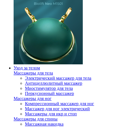
Уход за телом
Массажеры для тела
Электрический массажер для тела
Антицеллюлитный массажер
Миостимулятор для тела
Перкусионный массажер
Массажеры для ног
Компрессионный массажер для ног
Массажер для ног электрический
Массажеры для икр и стоп
Массажеры для спины
Массажная накидка