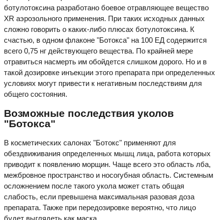
ботулотоксина разработано боевое отравляющее вещество
XR аэрозольного применения. При таких исходных данных
сложно говорить о каких-либо плюсах ботулотоксина. К
счастью, в одном флаконе "Ботокса" на 100 ЕД содержится
всего 0,75 нг действующего вещества. По крайней мере
отравиться насмерть им обойдется слишком дорого. Но и в
такой дозировке инъекции этого препарата при определенных
условиях могут привести к негативным последствиям для
общего состояния.
Возможные последствия уколов
"Ботокса"
В косметических салонах "Ботокс" применяют для
обездвиживания определенных мышц лица, работа которых
приводит к появлению морщин. Чаще всего это область лба,
межбровное пространство и носогубная область. Системным
осложнением после такого укола может стать общая
слабость, если превышена максимальная разовая доза
препарата. Также при передозировке вероятно, что лицо
будет выглядеть как маска.