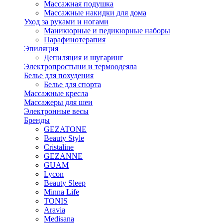
Массажная подушка
Массажные накидки для дома
Уход за руками и ногами
Маникюрные и педикюрные наборы
Парафинотерапия
Эпиляция
Депиляция и шугаринг
Электропростыни и термоодеяла
Белье для похудения
Белье для спорта
Массажные кресла
Массажеры для шеи
Электронные весы
Бренды
GEZATONE
Beauty Style
Cristaline
GEZANNE
GUAM
Lycon
Beauty Sleep
Minna Life
TONIS
Aravia
Medisana