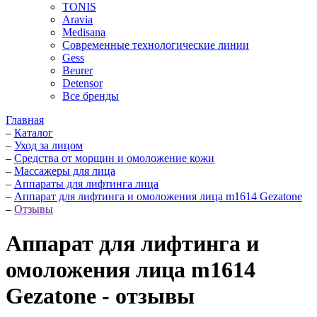
TONIS
Aravia
Medisana
Современные технологические линии
Gess
Beurer
Detensor
Все бренды
Главная
–
Каталог
–
Уход за лицом
–
Средства от морщин и омоложение кожи
–
Массажеры для лица
–
Аппараты для лифтинга лица
–
Аппарат для лифтинга и омоложения лица m1614 Gezatone
–
Отзывы
Аппарат для лифтинга и
омоложения лица m1614
Gezatone - отзывы