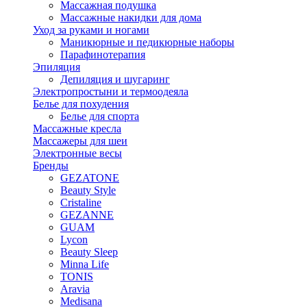
Массажная подушка
Массажные накидки для дома
Уход за руками и ногами
Маникюрные и педикюрные наборы
Парафинотерапия
Эпиляция
Депиляция и шугаринг
Электропростыни и термоодеяла
Белье для похудения
Белье для спорта
Массажные кресла
Массажеры для шеи
Электронные весы
Бренды
GEZATONE
Beauty Style
Cristaline
GEZANNE
GUAM
Lycon
Beauty Sleep
Minna Life
TONIS
Aravia
Medisana