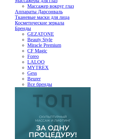
Массажеры для глаз
Массажер вокруг глаз
Аппараты Дарсонваль
Тканевые маски для лица
Косметические зеркала
Бренды
GEZATONE
Beauty Style
Miracle Premium
CF Magic
Foreo
LALOO
MYTREX
Gess
Beurer
Все бренды