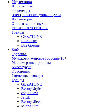
Медтехника
Ирригаторы
Тонометры
Электрические зубные щетки
Ингаляторы
Очистители воздуха
Маски и антисептики
Бренды
GEZATONE
Librederm
Все бренды
Ещё
Здоровье
Мужское и женское здоровье 18+
Массажер для простаты
Аксессуары
Ортопедия
Уцененные товары
Бренды
GEZATONE
Beauty Style
eVy Pillow
Jetpik
Beauty Sleep
Minna Life