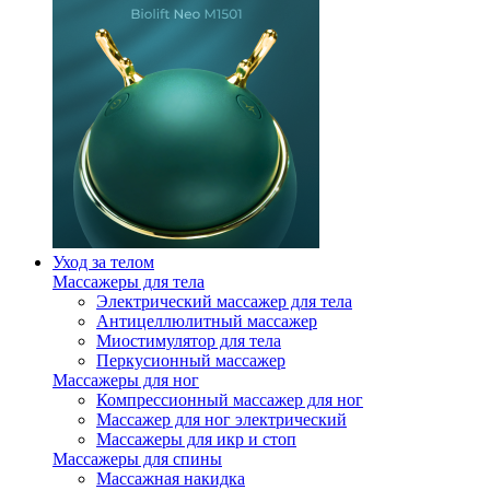
Уход за телом
Массажеры для тела
Электрический массажер для тела
Антицеллюлитный массажер
Миостимулятор для тела
Перкусионный массажер
Массажеры для ног
Компрессионный массажер для ног
Массажер для ног электрический
Массажеры для икр и стоп
Массажеры для спины
Массажная накидка