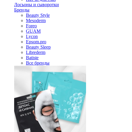
Лосьоны и сыворотки
Бренды
Beauty Style
Mesoderm
Foreo
GUAM
Lycon
Epsom.pro
Beauty Sleep
Librederm
Batiste
Все бренды