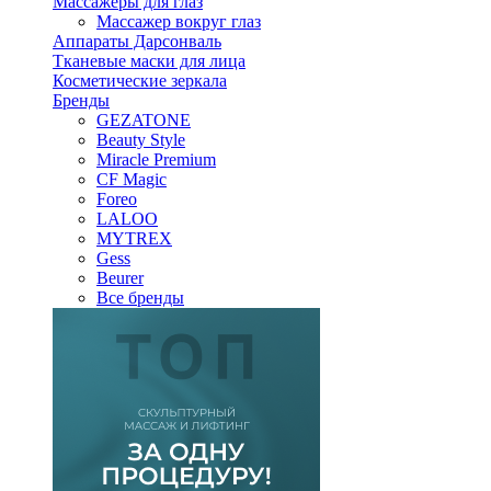
Массажеры для глаз
Массажер вокруг глаз
Аппараты Дарсонваль
Тканевые маски для лица
Косметические зеркала
Бренды
GEZATONE
Beauty Style
Miracle Premium
CF Magic
Foreo
LALOO
MYTREX
Gess
Beurer
Все бренды