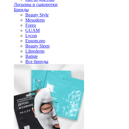
Лосьоны и сыворотки
Бренды
Beauty Style
Mesoderm
Foreo
GUAM
Lycon
Epsom.pro
Beauty Sleep
Librederm
Batiste
Все бренды