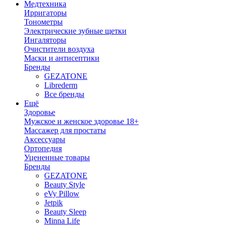
Медтехника
Ирригаторы
Тонометры
Электрические зубные щетки
Ингаляторы
Очистители воздуха
Маски и антисептики
Бренды
GEZATONE
Librederm
Все бренды
Ещё
Здоровье
Мужское и женское здоровье 18+
Массажер для простаты
Аксессуары
Ортопедия
Уцененные товары
Бренды
GEZATONE
Beauty Style
eVy Pillow
Jetpik
Beauty Sleep
Minna Life