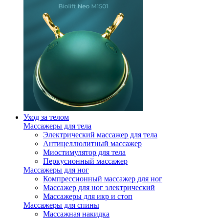
Уход за телом
Массажеры для тела
Электрический массажер для тела
Антицеллюлитный массажер
Миостимулятор для тела
Перкусионный массажер
Массажеры для ног
Компрессионный массажер для ног
Массажер для ног электрический
Массажеры для икр и стоп
Массажеры для спины
Массажная накидка