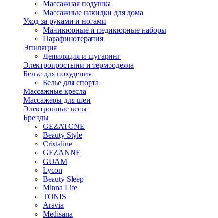
Массажная подушка
Массажные накидки для дома
Уход за руками и ногами
Маникюрные и педикюрные наборы
Парафинотерапия
Эпиляция
Депиляция и шугаринг
Электропростыни и термоодеяла
Белье для похудения
Белье для спорта
Массажные кресла
Массажеры для шеи
Электронные весы
Бренды
GEZATONE
Beauty Style
Cristaline
GEZANNE
GUAM
Lycon
Beauty Sleep
Minna Life
TONIS
Aravia
Medisana