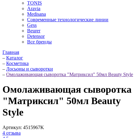
TONIS
Aravia
Medisana
Современные технологические линии
Gess
Beurer
Detensor
Все бренды
Главная
–
Каталог
–
Косметика
–
Лосьоны и сыворотки
–
Омолаживающая сыворотка "Матриксил" 50мл Beauty Style
Омолаживающая сыворотка
"Матриксил" 50мл Beauty
Style
Артикул:
4515967K
4
отзыва