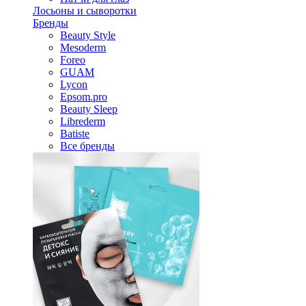
Лосьоны и сыворотки
Бренды
Beauty Style
Mesoderm
Foreo
GUAM
Lycon
Epsom.pro
Beauty Sleep
Librederm
Batiste
Все бренды