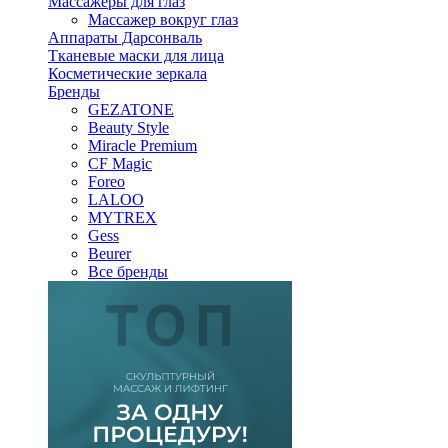
Массажеры для глаз
Массажер вокруг глаз
Аппараты Дарсонваль
Тканевые маски для лица
Косметические зеркала
Бренды
GEZATONE
Beauty Style
Miracle Premium
CF Magic
Foreo
LALOO
MYTREX
Gess
Beurer
Все бренды