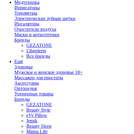
Медтехника
Ирригаторы
Тонометры
Электрические зубные щетки
Ингаляторы
Очистители воздуха
Маски и антисептики
Бренды
GEZATONE
Librederm
Все бренды
Ещё
Здоровье
Мужское и женское здоровье 18+
Массажер для простаты
Аксессуары
Ортопедия
Уцененные товары
Бренды
GEZATONE
Beauty Style
eVy Pillow
Jetpik
Beauty Sleep
Minna Life