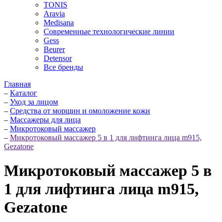
TONIS
Aravia
Medisana
Современные технологические линии
Gess
Beurer
Detensor
Все бренды
Главная
–
Каталог
–
Уход за лицом
–
Средства от морщин и омоложение кожи
–
Массажеры для лица
–
Микротоковый массажер
–
Микротоковый массажер 5 в 1 для лифтинга лица m915,
Gezatone
Микротоковый массажер 5 в
1 для лифтинга лица m915,
Gezatone