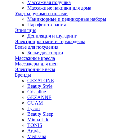
Массажная подушка
Массажные накидки для дома
Уход за руками и ногами
Маникюрные и педикюрные наборы
Парафинотерапия
Эпиляция
Депиляция и шугаринг
Электропростыни и термоодеяла
Белье для похудения
Белье для спорта
Массажные кресла
Массажеры для шеи
Электронные весы
Бренды
GEZATONE
Beauty Style
Cristaline
GEZANNE
GUAM
Lycon
Beauty Sleep
Minna Life
TONIS
Aravia
Medisana