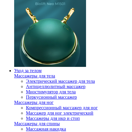
Уход за телом
Массажеры для тела
Электрический массажер для тела
Антицеллюлитный массажер
Миостимулятор для тела
Перкусионный массажер
Массажеры для ног
Компрессионный массажер для ног
Массажер для ног электрический
Массажеры для икр и стоп
Массажеры для спины
Массажная накидка