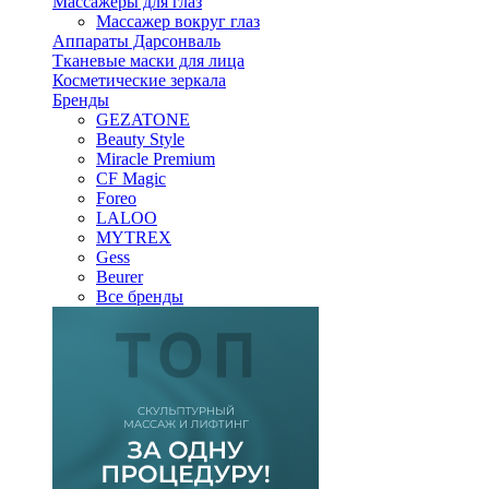
Массажеры для глаз
Массажер вокруг глаз
Аппараты Дарсонваль
Тканевые маски для лица
Косметические зеркала
Бренды
GEZATONE
Beauty Style
Miracle Premium
CF Magic
Foreo
LALOO
MYTREX
Gess
Beurer
Все бренды