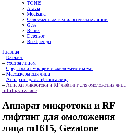
TONIS
Aravia
Medisana
Современные технологические линии
Gess
Beurer
Detensor
Все бренды
Главная
–
Каталог
–
Уход за лицом
–
Средства от морщин и омоложение кожи
–
Массажеры для лица
–
Аппараты для лифтинга лица
–
Аппарат микротоки и RF лифтинг для омоложения лица
m1615, Gezatone
Аппарат микротоки и RF
лифтинг для омоложения
лица m1615, Gezatone