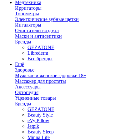
Медтехника
Ирригаторы
Тонометры
Электрические зубные щетки
Ингаляторы
Очистители воздуха
Маски и антисептики
Бренды
GEZATONE
Librederm
Все бренды
Ещё
Здоровье
Мужское и женское здоровье 18+
Массажер для простаты
Аксессуары
Ортопедия
Уцененные товары
Бренды
GEZATONE
Beauty Style
eVy Pillow
Jetpik
Beauty Sleep
Minna Life