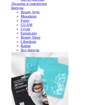
Лосьоны и сыворотки
Бренды
Beauty Style
Mesoderm
Foreo
GUAM
Lycon
Epsom.pro
Beauty Sleep
Librederm
Batiste
Все бренды