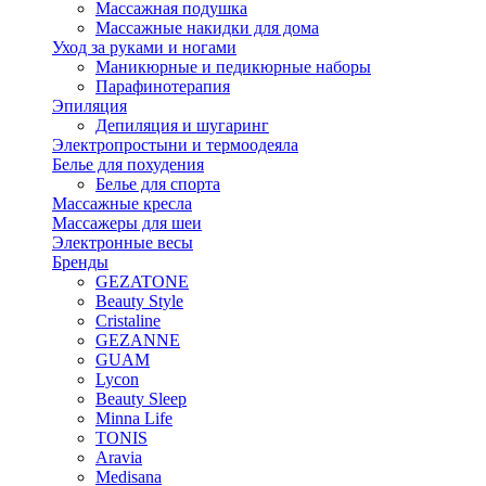
Массажная подушка
Массажные накидки для дома
Уход за руками и ногами
Маникюрные и педикюрные наборы
Парафинотерапия
Эпиляция
Депиляция и шугаринг
Электропростыни и термоодеяла
Белье для похудения
Белье для спорта
Массажные кресла
Массажеры для шеи
Электронные весы
Бренды
GEZATONE
Beauty Style
Cristaline
GEZANNE
GUAM
Lycon
Beauty Sleep
Minna Life
TONIS
Aravia
Medisana