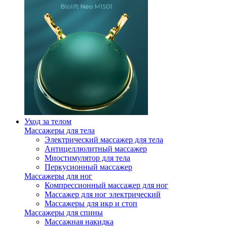
Уход за телом
Массажеры для тела
Электрический массажер для тела
Антицеллюлитный массажер
Миостимулятор для тела
Перкусионный массажер
Массажеры для ног
Компрессионный массажер для ног
Массажер для ног электрический
Массажеры для икр и стоп
Массажеры для спины
Массажная накидка