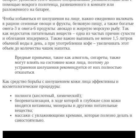
помощью мокрого полотенца, развешенного в комнате или
разложенного на батарее.
Чтобы избавиться от шелушения на лице, важно ежедневно включать
в рацион сезонные овощи и фрукты, белковую пищу, а также богатые
омега-3 и омега-6 продукты: авокадо и жирную морскую рыбу. Так
как недостаток питательных веществ – одна из частых причин сухости
и облезания эпидермиса. Также важно выпивать не менее 1,5 литров
обычной воды в день, а при употреблении кофе – увеличивать этот
объем до количества чашек напитка.
Вредные привычки, такие как алкоголь, сигареты, также
могут влиять на состояние кожи лица, поэтому до
устранения шелушения рекомендуется от них полностью
отказаться.
Как средство борьбы с шелушением кожи лица эффективны и
косметологические процедуры:
пилинги (кислотный, химический);
биоревитализация, в ходе которой в глубокие слои кожи
вводятся витамины, минералы и другими питательные
вещества;
массажи с увлажняющими кремами, которые полезно делать и
самостоятельно.