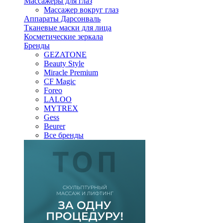
Массажеры для глаз
Массажер вокруг глаз
Аппараты Дарсонваль
Тканевые маски для лица
Косметические зеркала
Бренды
GEZATONE
Beauty Style
Miracle Premium
CF Magic
Foreo
LALOO
MYTREX
Gess
Beurer
Все бренды