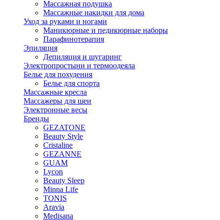
Массажная подушка
Массажные накидки для дома
Уход за руками и ногами
Маникюрные и педикюрные наборы
Парафинотерапия
Эпиляция
Депиляция и шугаринг
Электропростыни и термоодеяла
Белье для похудения
Белье для спорта
Массажные кресла
Массажеры для шеи
Электронные весы
Бренды
GEZATONE
Beauty Style
Cristaline
GEZANNE
GUAM
Lycon
Beauty Sleep
Minna Life
TONIS
Aravia
Medisana