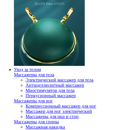
Уход за телом
Массажеры для тела
Электрический массажер для тела
Антицеллюлитный массажер
Миостимулятор для тела
Перкусионный массажер
Массажеры для ног
Компрессионный массажер для ног
Массажер для ног электрический
Массажеры для икр и стоп
Массажеры для спины
Массажная накидка