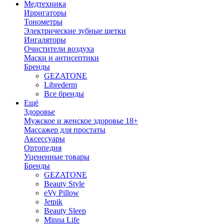
Медтехника
Ирригаторы
Тонометры
Электрические зубные щетки
Ингаляторы
Очистители воздуха
Маски и антисептики
Бренды
GEZATONE
Librederm
Все бренды
Ещё
Здоровье
Мужское и женское здоровье 18+
Массажер для простаты
Аксессуары
Ортопедия
Уцененные товары
Бренды
GEZATONE
Beauty Style
eVy Pillow
Jetpik
Beauty Sleep
Minna Life