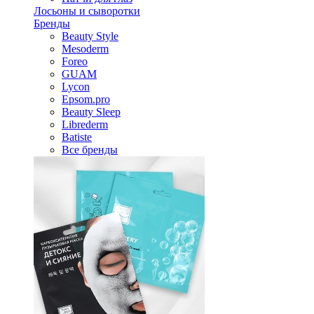
Лосьоны и сыворотки
Бренды
Beauty Style
Mesoderm
Foreo
GUAM
Lycon
Epsom.pro
Beauty Sleep
Librederm
Batiste
Все бренды