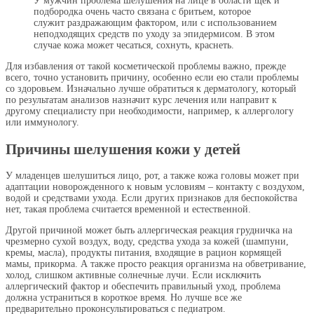
У мужчин проблема шелушения на лице в области щек и
подбородка очень часто связана с бритьем, которое
служит раздражающим фактором, или с использованием
неподходящих средств по уходу за эпидермисом. В этом
случае кожа может чесаться, сохнуть, краснеть.
Для избавления от такой косметической проблемы важно, прежде
всего, точно установить причину, особенно если ею стали проблемы
со здоровьем. Изначально лучше обратиться к дерматологу, который
по результатам анализов назначит курс лечения или направит к
другому специалисту при необходимости, например, к аллергологу
или иммунологу.
Причины шелушения кожи у детей
У младенцев шелушиться лицо, рот, а также кожа головы может при
адаптации новорожденного к новым условиям – контакту с воздухом,
водой и средствами ухода. Если других признаков для беспокойства
нет, такая проблема считается временной и естественной.
Другой причиной может быть аллергическая реакция грудничка на
чрезмерно сухой воздух, воду, средства ухода за кожей (шампуни,
кремы, масла), продукты питания, входящие в рацион кормящей
мамы, прикорма. А также просто реакция организма на обветривание,
холод, слишком активные солнечные лучи. Если исключить
аллергический фактор и обеспечить правильный уход, проблема
должна устраниться в короткое время. Но лучше все же
предварительно проконсультироваться с педиатром.