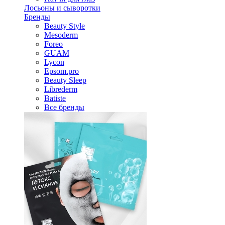
Лосьоны и сыворотки
Бренды
Beauty Style
Mesoderm
Foreo
GUAM
Lycon
Epsom.pro
Beauty Sleep
Librederm
Batiste
Все бренды