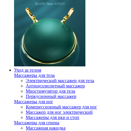
Уход за телом
Массажеры для тела
Электрический массажер для тела
Антицеллюлитный массажер
Миостимулятор для тела
Перкусионный массажер
Массажеры для ног
Компрессионный массажер для ног
Массажер для ног электрический
Массажеры для икр и стоп
Массажеры для спины
Массажная накидка