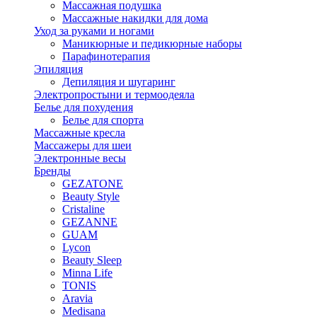
Массажная подушка
Массажные накидки для дома
Уход за руками и ногами
Маникюрные и педикюрные наборы
Парафинотерапия
Эпиляция
Депиляция и шугаринг
Электропростыни и термоодеяла
Белье для похудения
Белье для спорта
Массажные кресла
Массажеры для шеи
Электронные весы
Бренды
GEZATONE
Beauty Style
Cristaline
GEZANNE
GUAM
Lycon
Beauty Sleep
Minna Life
TONIS
Aravia
Medisana