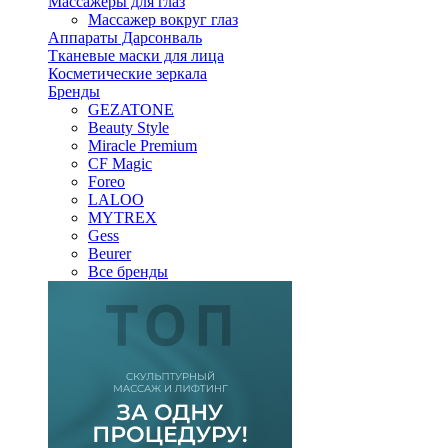
Массажеры для глаз
Массажер вокруг глаз
Аппараты Дарсонваль
Тканевые маски для лица
Косметические зеркала
Бренды
GEZATONE
Beauty Style
Miracle Premium
CF Magic
Foreo
LALOO
MYTREX
Gess
Beurer
Все бренды