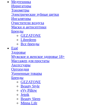
Медтехника
Ирригаторы
Тонометры
Электрические зубные щетки
Ингаляторы
Очистители воздуха
Маски и антисептики
Бренды
GEZATONE
Librederm
Все бренды
Ещё
Здоровье
Мужское и женское здоровье 18+
Массажер для простаты
Аксессуары
Ортопедия
Уцененные товары
Бренды
GEZATONE
Beauty Style
eVy Pillow
Jetpik
Beauty Sleep
Minna Life