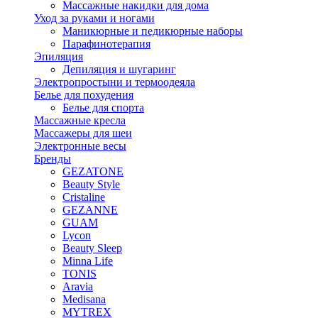
Массажные накидки для дома
Уход за руками и ногами
Маникюрные и педикюрные наборы
Парафинотерапия
Эпиляция
Депиляция и шугаринг
Электропростыни и термоодеяла
Белье для похудения
Белье для спорта
Массажные кресла
Массажеры для шеи
Электронные весы
Бренды
GEZATONE
Beauty Style
Cristaline
GEZANNE
GUAM
Lycon
Beauty Sleep
Minna Life
TONIS
Aravia
Medisana
MYTREX