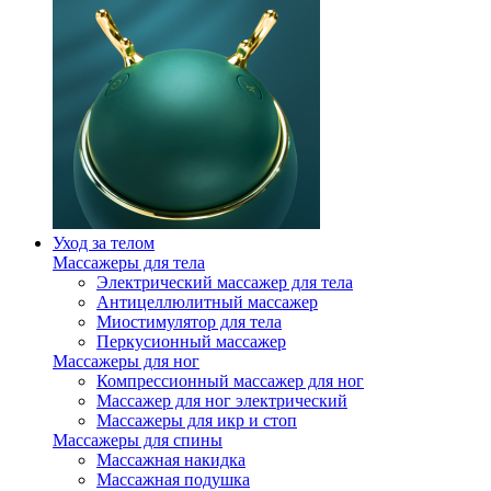
Уход за телом
Массажеры для тела
Электрический массажер для тела
Антицеллюлитный массажер
Миостимулятор для тела
Перкусионный массажер
Массажеры для ног
Компрессионный массажер для ног
Массажер для ног электрический
Массажеры для икр и стоп
Массажеры для спины
Массажная накидка
Массажная подушка