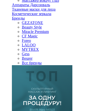
Массажер вокруг глаз
Аппараты Дарсонваль
Тканевые маски для лица
Косметические зеркала
Бренды
GEZATONE
Beauty Style
Miracle Premium
CF Magic
Foreo
LALOO
MYTREX
Gess
Beurer
Все бренды