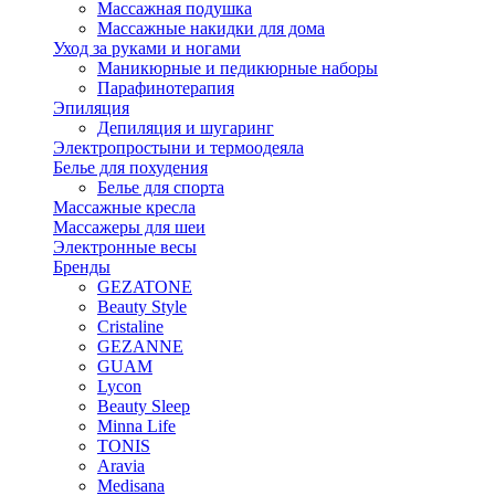
Массажная подушка
Массажные накидки для дома
Уход за руками и ногами
Маникюрные и педикюрные наборы
Парафинотерапия
Эпиляция
Депиляция и шугаринг
Электропростыни и термоодеяла
Белье для похудения
Белье для спорта
Массажные кресла
Массажеры для шеи
Электронные весы
Бренды
GEZATONE
Beauty Style
Cristaline
GEZANNE
GUAM
Lycon
Beauty Sleep
Minna Life
TONIS
Aravia
Medisana