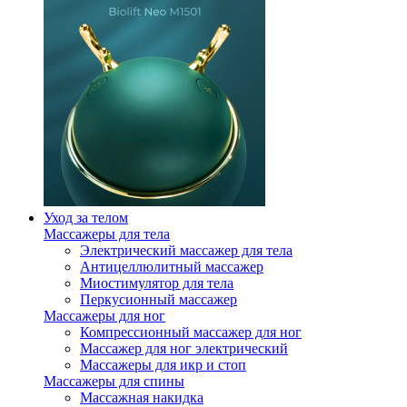
Уход за телом
Массажеры для тела
Электрический массажер для тела
Антицеллюлитный массажер
Миостимулятор для тела
Перкусионный массажер
Массажеры для ног
Компрессионный массажер для ног
Массажер для ног электрический
Массажеры для икр и стоп
Массажеры для спины
Массажная накидка