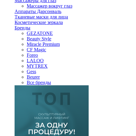
Массажеры для глаз
Массажер вокруг глаз
Аппараты Дарсонваль
Тканевые маски для лица
Косметические зеркала
Бренды
GEZATONE
Beauty Style
Miracle Premium
CF Magic
Foreo
LALOO
MYTREX
Gess
Beurer
Все бренды