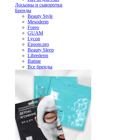
Лосьоны и сыворотки
Бренды
Beauty Style
Mesoderm
Foreo
GUAM
Lycon
Epsom.pro
Beauty Sleep
Librederm
Batiste
Все бренды