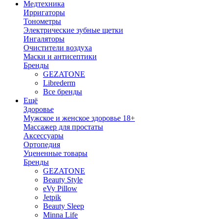
Медтехника
Ирригаторы
Тонометры
Электрические зубные щетки
Ингаляторы
Очистители воздуха
Маски и антисептики
Бренды
GEZATONE
Librederm
Все бренды
Ещё
Здоровье
Мужское и женское здоровье 18+
Массажер для простаты
Аксессуары
Ортопедия
Уцененные товары
Бренды
GEZATONE
Beauty Style
eVy Pillow
Jetpik
Beauty Sleep
Minna Life