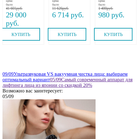
Цена:
Цена:
Цена:
вытяжением и
RF-1607, Gezatone
было
было
было
прогревом MEDI
41 601
11 626
1 400
NECK MYTREX
29 000
6 714
980
КУПИТЬ
КУПИТЬ
КУПИТЬ
09
/09
Ультразвуковая VS вакуумная чистка лица: выбираем
оптимальный вариант
05
/09
Самый современный аппарат для
лифтинга лица из японии со скидкой 20%
Возможно вас заинтересует:
05
/09