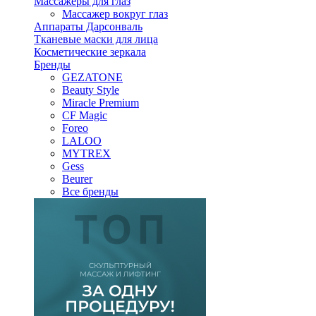
Массажеры для глаз
Массажер вокруг глаз
Аппараты Дарсонваль
Тканевые маски для лица
Косметические зеркала
Бренды
GEZATONE
Beauty Style
Miracle Premium
CF Magic
Foreo
LALOO
MYTREX
Gess
Beurer
Все бренды