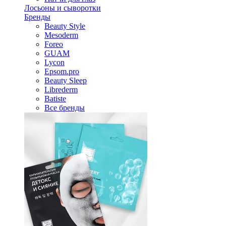
Лосьоны и сыворотки
Бренды
Beauty Style
Mesoderm
Foreo
GUAM
Lycon
Epsom.pro
Beauty Sleep
Librederm
Batiste
Все бренды