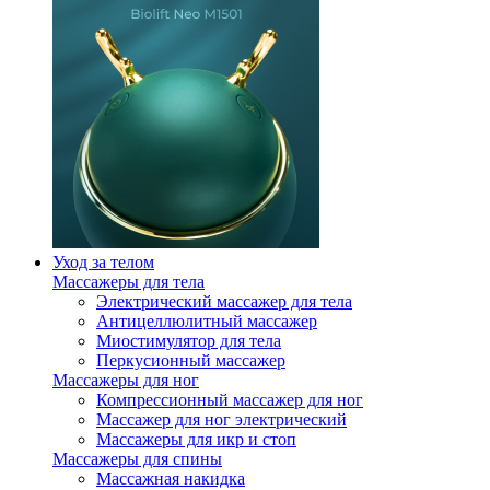
Уход за телом
Массажеры для тела
Электрический массажер для тела
Антицеллюлитный массажер
Миостимулятор для тела
Перкусионный массажер
Массажеры для ног
Компрессионный массажер для ног
Массажер для ног электрический
Массажеры для икр и стоп
Массажеры для спины
Массажная накидка