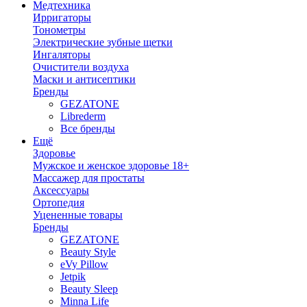
Медтехника
Ирригаторы
Тонометры
Электрические зубные щетки
Ингаляторы
Очистители воздуха
Маски и антисептики
Бренды
GEZATONE
Librederm
Все бренды
Ещё
Здоровье
Мужское и женское здоровье 18+
Массажер для простаты
Аксессуары
Ортопедия
Уцененные товары
Бренды
GEZATONE
Beauty Style
eVy Pillow
Jetpik
Beauty Sleep
Minna Life