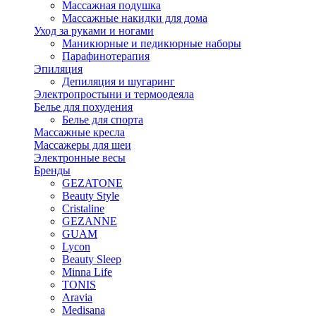
Массажная подушка
Массажные накидки для дома
Уход за руками и ногами
Маникюрные и педикюрные наборы
Парафинотерапия
Эпиляция
Депиляция и шугаринг
Электропростыни и термоодеяла
Белье для похудения
Белье для спорта
Массажные кресла
Массажеры для шеи
Электронные весы
Бренды
GEZATONE
Beauty Style
Cristaline
GEZANNE
GUAM
Lycon
Beauty Sleep
Minna Life
TONIS
Aravia
Medisana