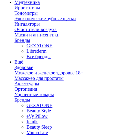
Медтехника
Ирригаторы
Тонометры
Электрические зубные щетки
Ингаляторы
Очистители воздуха
Маски и антисептики
Бренды
GEZATONE
Librederm
Все бренды
Ещё
Здоровье
Мужское и женское здоровье 18+
Массажер для простаты
Аксессуары
Ортопедия
Уцененные товары
Бренды
GEZATONE
Beauty Style
eVy Pillow
Jetpik
Beauty Sleep
Minna Life