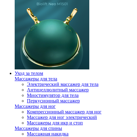
Уход за телом
Массажеры для тела
Электрический массажер для тела
Антицеллюлитный массажер
Миостимулятор для тела
Перкусионный массажер
Массажеры для ног
Компрессионный массажер для ног
Массажер для ног электрический
Массажеры для икр и стоп
Массажеры для спины
Массажная накидка