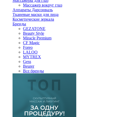
Массажеры для глаз
Массажер вокруг глаз
Аппараты Дарсонваль
Тканевые маски для лица
Косметические зеркала
Бренды
GEZATONE
Beauty Style
Miracle Premium
CF Magic
Foreo
LALOO
MYTREX
Gess
Beurer
Все бренды