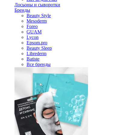
Лосьоны и сыворотки
Бренды
Beauty Style
Mesoderm
Foreo
GUAM
Lycon
Epsom.pro
Beauty Sleep
Librederm
Batiste
Все бренды