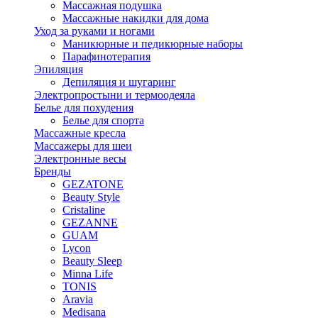
Массажная подушка
Массажные накидки для дома
Уход за руками и ногами
Маникюрные и педикюрные наборы
Парафинотерапия
Эпиляция
Депиляция и шугаринг
Электропростыни и термоодеяла
Белье для похудения
Белье для спорта
Массажные кресла
Массажеры для шеи
Электронные весы
Бренды
GEZATONE
Beauty Style
Cristaline
GEZANNE
GUAM
Lycon
Beauty Sleep
Minna Life
TONIS
Aravia
Medisana