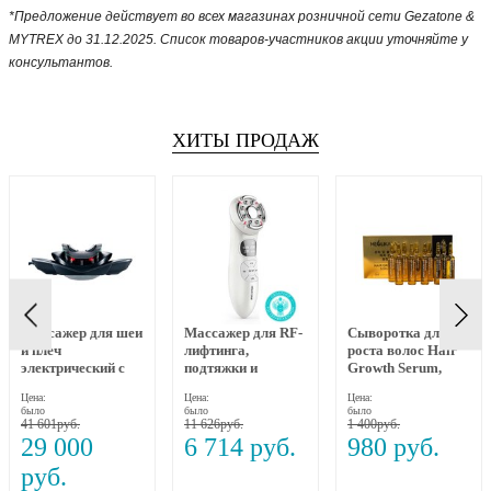
*Предложение действует во всех магазинах розничной сети Gezatone &
MYTREX до 31.12.2025. Список товаров-участников акции уточняйте у
консультантов.
ХИТЫ ПРОДАЖ
Массажер для шеи
Массажер для RF-
Сыворотка для
и плеч
лифтинга,
роста волос Hair
электрический с
подтяжки и
Growth Serum,
динамическим
омоложения лица
MEOLI, 10х10 мл
Цена:
Цена:
Цена:
вытяжением и
RF-1607, Gezatone
было
было
было
прогревом MEDI
41 601
11 626
1 400
NECK MYTREX
29 000
6 714
980