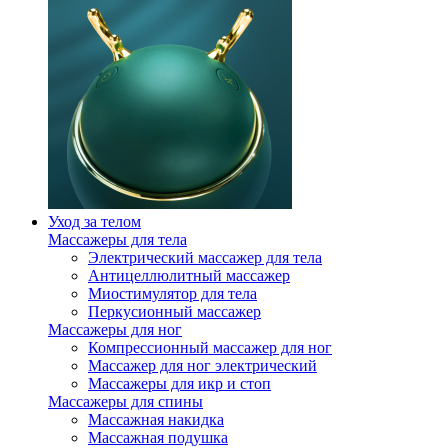
Уход за телом
Массажеры для тела
Электрический массажер для тела
Антицеллюлитный массажер
Миостимулятор для тела
Перкусионный массажер
Массажеры для ног
Компрессионный массажер для ног
Массажер для ног электрический
Массажеры для икр и стоп
Массажеры для спины
Массажная накидка
Массажная подушка