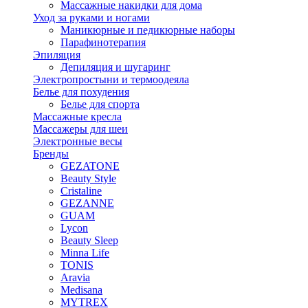
Массажные накидки для дома
Уход за руками и ногами
Маникюрные и педикюрные наборы
Парафинотерапия
Эпиляция
Депиляция и шугаринг
Электропростыни и термоодеяла
Белье для похудения
Белье для спорта
Массажные кресла
Массажеры для шеи
Электронные весы
Бренды
GEZATONE
Beauty Style
Cristaline
GEZANNE
GUAM
Lycon
Beauty Sleep
Minna Life
TONIS
Aravia
Medisana
MYTREX