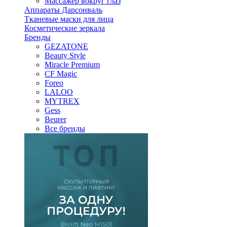
Массажер вокруг глаз
Аппараты Дарсонваль
Тканевые маски для лица
Косметические зеркала
Бренды
GEZATONE
Beauty Style
Miracle Premium
CF Magic
Foreo
LALOO
MYTREX
Gess
Beurer
Все бренды