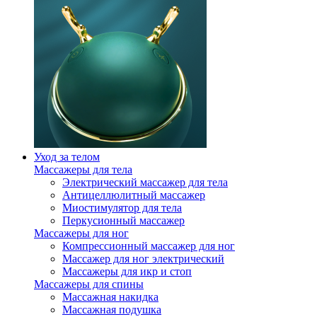
Уход за телом
Массажеры для тела
Электрический массажер для тела
Антицеллюлитный массажер
Миостимулятор для тела
Перкусионный массажер
Массажеры для ног
Компрессионный массажер для ног
Массажер для ног электрический
Массажеры для икр и стоп
Массажеры для спины
Массажная накидка
Массажная подушка