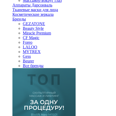
Массажер вокруг глаз
Аппараты Дарсонваль
Тканевые маски для лица
Косметические зеркала
Бренды
GEZATONE
Beauty Style
Miracle Premium
CF Magic
Foreo
LALOO
MYTREX
Gess
Beurer
Все бренды