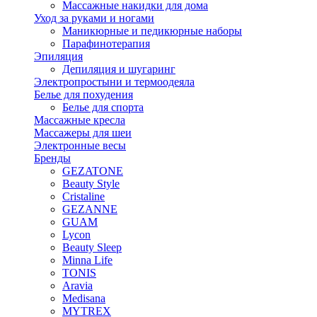
Массажные накидки для дома
Уход за руками и ногами
Маникюрные и педикюрные наборы
Парафинотерапия
Эпиляция
Депиляция и шугаринг
Электропростыни и термоодеяла
Белье для похудения
Белье для спорта
Массажные кресла
Массажеры для шеи
Электронные весы
Бренды
GEZATONE
Beauty Style
Cristaline
GEZANNE
GUAM
Lycon
Beauty Sleep
Minna Life
TONIS
Aravia
Medisana
MYTREX