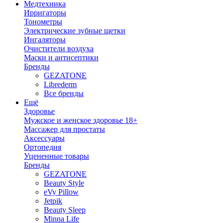
Медтехника
Ирригаторы
Тонометры
Электрические зубные щетки
Ингаляторы
Очистители воздуха
Маски и антисептики
Бренды
GEZATONE
Librederm
Все бренды
Ещё
Здоровье
Мужское и женское здоровье 18+
Массажер для простаты
Аксессуары
Ортопедия
Уцененные товары
Бренды
GEZATONE
Beauty Style
eVy Pillow
Jetpik
Beauty Sleep
Minna Life