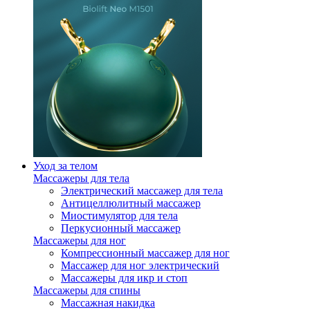
Уход за телом
Массажеры для тела
Электрический массажер для тела
Антицеллюлитный массажер
Миостимулятор для тела
Перкусионный массажер
Массажеры для ног
Компрессионный массажер для ног
Массажер для ног электрический
Массажеры для икр и стоп
Массажеры для спины
Массажная накидка