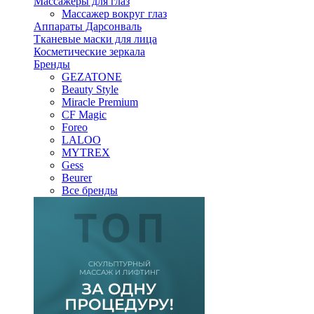
Массажеры для глаз
Массажер вокруг глаз
Аппараты Дарсонваль
Тканевые маски для лица
Косметические зеркала
Бренды
GEZATONE
Beauty Style
Miracle Premium
CF Magic
Foreo
LALOO
MYTREX
Gess
Beurer
Все бренды