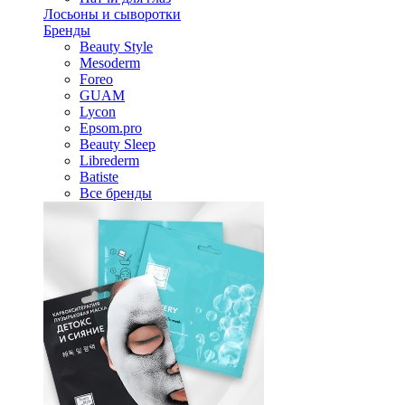
Лосьоны и сыворотки
Бренды
Beauty Style
Mesoderm
Foreo
GUAM
Lycon
Epsom.pro
Beauty Sleep
Librederm
Batiste
Все бренды