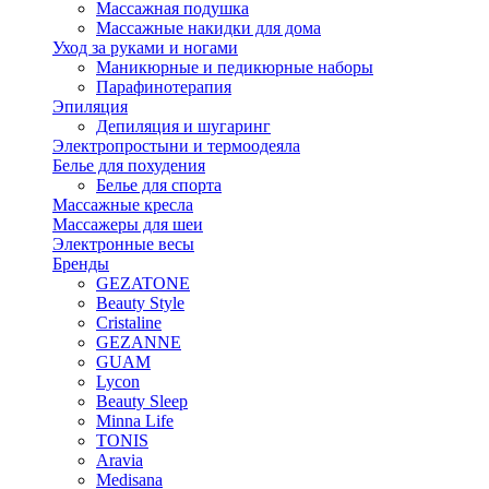
Массажная подушка
Массажные накидки для дома
Уход за руками и ногами
Маникюрные и педикюрные наборы
Парафинотерапия
Эпиляция
Депиляция и шугаринг
Электропростыни и термоодеяла
Белье для похудения
Белье для спорта
Массажные кресла
Массажеры для шеи
Электронные весы
Бренды
GEZATONE
Beauty Style
Cristaline
GEZANNE
GUAM
Lycon
Beauty Sleep
Minna Life
TONIS
Aravia
Medisana