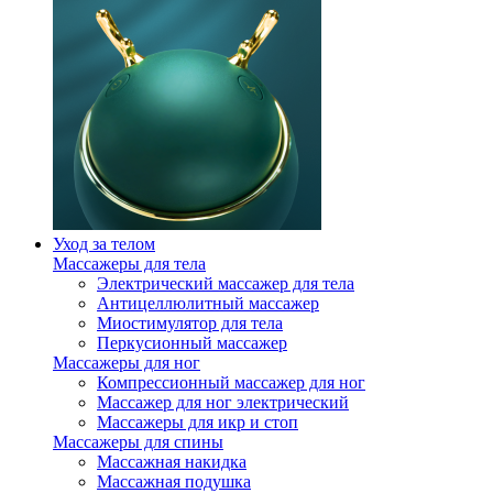
Уход за телом
Массажеры для тела
Электрический массажер для тела
Антицеллюлитный массажер
Миостимулятор для тела
Перкусионный массажер
Массажеры для ног
Компрессионный массажер для ног
Массажер для ног электрический
Массажеры для икр и стоп
Массажеры для спины
Массажная накидка
Массажная подушка