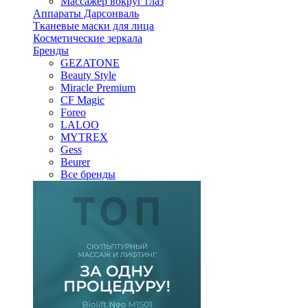
Массажер вокруг глаз
Аппараты Дарсонваль
Тканевые маски для лица
Косметические зеркала
Бренды
GEZATONE
Beauty Style
Miracle Premium
CF Magic
Foreo
LALOO
MYTREX
Gess
Beurer
Все бренды