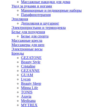
Массажные накидки для дома
Уход за руками и ногами
Маникюрные и педикюрные наборы
Парафинотерапия
Эпиляция
Депиляция и шугаринг
Электропростыни и термоодеяла
Белье для похудения
Белье для спорта
Массажные кресла
Массажеры для шеи
Электронные весы
Бренды
GEZATONE
Beauty Style
Cristaline
GEZANNE
GUAM
Lycon
Beauty Sleep
Minna Life
TONIS
Aravia
Medisana
MYTREX