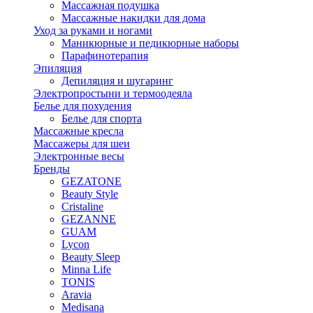
Массажная подушка
Массажные накидки для дома
Уход за руками и ногами
Маникюрные и педикюрные наборы
Парафинотерапия
Эпиляция
Депиляция и шугаринг
Электропростыни и термоодеяла
Белье для похудения
Белье для спорта
Массажные кресла
Массажеры для шеи
Электронные весы
Бренды
GEZATONE
Beauty Style
Cristaline
GEZANNE
GUAM
Lycon
Beauty Sleep
Minna Life
TONIS
Aravia
Medisana