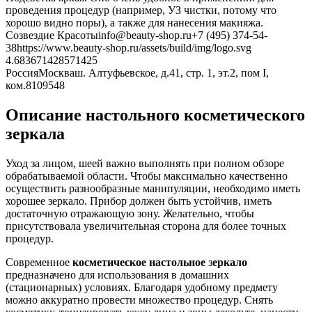
проведения процедур (например, УЗ чистки, потому что
хорошо видно поры), а также для нанесения макияжа.
Созвездие Красоты
info@beauty-shop.ru
+7 (495) 374-54-
38
https://www.beauty-shop.ru/assets/build/img/logo.svg
4.6836714285714
25
Россия
Москва
ш. Алтуфьевское, д.41, стр. 1, эт.2, пом I,
ком.8
109548
Описание настольного косметического
зеркала
Уход за лицом, шеей важно выполнять при полном обзоре
обрабатываемой области. Чтобы максимально качественно
осуществить разнообразные манипуляции, необходимо иметь
хорошее зеркало. Прибор должен быть устойчив, иметь
достаточную отражающую зону. Желательно, чтобы
присутствовала увеличительная сторона для более точных
процедур.
Современное
косметическое настольное
з
еркало
предназначено для использования в домашних
(стационарных) условиях. Благодаря удобному предмету
можно аккуратно провести множество процедур. Снять