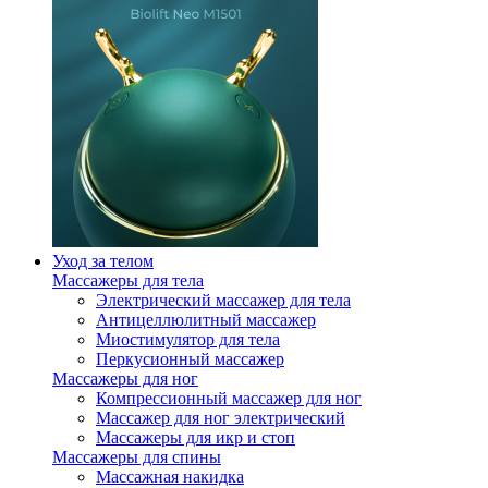
Уход за телом
Массажеры для тела
Электрический массажер для тела
Антицеллюлитный массажер
Миостимулятор для тела
Перкусионный массажер
Массажеры для ног
Компрессионный массажер для ног
Массажер для ног электрический
Массажеры для икр и стоп
Массажеры для спины
Массажная накидка