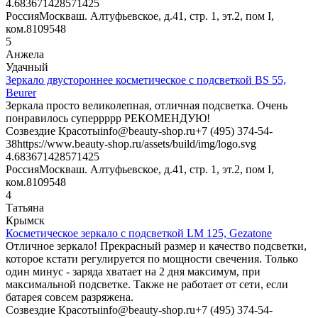
4.6836714285714
25
Россия
Москва
ш. Алтуфьевское, д.41, стр. 1, эт.2, пом I,
ком.8
109548
5
Анжела
Удачный
Зеркало двустороннее косметическое с подсветкой BS 55,
Beurer
Зеркала просто великолепная, отличная подсветка. Очень
понравилось суперрррр РЕКОМЕНДУЮ!
Созвездие Красоты
info@beauty-shop.ru
+7 (495) 374-54-
38
https://www.beauty-shop.ru/assets/build/img/logo.svg
4.6836714285714
25
Россия
Москва
ш. Алтуфьевское, д.41, стр. 1, эт.2, пом I,
ком.8
109548
4
Татьяна
Крымск
Косметическое зеркало с подсветкой LM 125, Gezatone
Отличное зеркало! Прекрасный размер и качество подсветки,
которое кстати регулируется по мощности свечения. Только
один минус - заряда хватает на 2 дня максимум, при
максимальной подсветке. Также не работает от сети, если
батарея совсем разряжена.
Созвездие Красоты
info@beauty-shop.ru
+7 (495) 374-54-