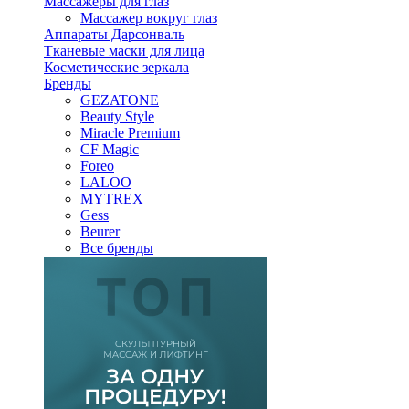
Массажеры для глаз
Массажер вокруг глаз
Аппараты Дарсонваль
Тканевые маски для лица
Косметические зеркала
Бренды
GEZATONE
Beauty Style
Miracle Premium
CF Magic
Foreo
LALOO
MYTREX
Gess
Beurer
Все бренды