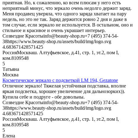
приятная. Но, к сожалению, ко всем плюсам у него есть
неприятный минус, что зеркало очень недолго держит заряд.
Меня продавец уверяла, что одного заряда хватает на пару
недель, но это не так. Заряд держится ровно 2 дня и даже в
том случае, если зеркало не используется. В остальном, оно и
стильное и красивое и очень украшает интерьер.
Созвездие Красоты
info@beauty-shop.ru
+7 (495) 374-54-
38
https://www.beauty-shop.ru/assets/build/img/logo.svg
4.6836714285714
25
Россия
Москва
ш. Алтуфьевское, д.41, стр. 1, эт.2, пом I,
ком.8
109548
5
Татьяна
Москва
Косметическое зеркало с подсветкой LM 194, Gezatone
Отличное зеркало! Тяжелая устойчивая подставка, вполне
яркая подсветка, хорошее увеличение для дальнозорких)).
Купила себе и подруге - обе довольны.
Созвездие Красоты
info@beauty-shop.ru
+7 (495) 374-54-
38
https://www.beauty-shop.ru/assets/build/img/logo.svg
4.6836714285714
25
Россия
Москва
ш. Алтуфьевское, д.41, стр. 1, эт.2, пом I,
ком.8
109548
5
Елена