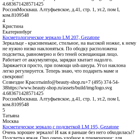
4.6836714285714
25
Россия
Москва
ш. Алтуфьевское, д.41, стр. 1, эт.2, пом I,
ком.8
109548
4
Кристина
Екатеринбург
Косметологическое зеркало LM 207, Gezatone
Зеркальце - красивенькое, стильное, на высокой ножке, к нему
не нужно низко наклоняться. По ободку расположена
подсветка, равномерно и без теней освещающая лицо.
Работает от аккумулятора, зарядки хватает надолго.
Заряжается просто, при помощи usb-шнура. Угол наклона
легко регулируется. Теперь знаю, что подарить маме и
свекрови!
Созвездие Красоты
info@beauty-shop.ru
+7 (495) 374-54-
38
https://www.beauty-shop.ru/assets/build/img/logo.svg
4.6836714285714
25
Россия
Москва
ш. Алтуфьевское, д.41, стр. 1, эт.2, пом I,
ком.8
109548
5
Татьяна
Москва
Косметическое зеркало с подсветкой LM 195, Gezatone
Очень хорошее зеркало! И как я раньше без него обходилась!?
Подсветка яркая. Оно очень удобное в применении: для