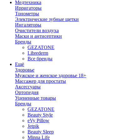
Медтехника
Ирригаторы
Тонометры
Электрические зубные щетки
Ингаляторы
Очистители воздуха
Маски и антисептики
Бренды
GEZATONE
Librederm
Все бренды
Ещё
Здоровье
Мужское и женское здоровье 18+
Массажер для простаты
Аксессуары
Ортопедия
Уцененные товары
Бренды
GEZATONE
Beauty Style
eVy Pillow
Jetpik
Beauty Sleep
Minna Life