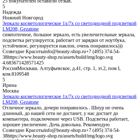
25
покупателей оставили отзыв.
5
Надежда
Нижний Новгород
Зеркало косметологическое 1x/7x со светодиодной подсветкой
LM208, Gezatone
симпотичное, большое зеркало, есть увеличительные зеркала,
подсветка регулируется, работает от зарядки от ноутбука,
устойчивое, регулируется наклон, очень понравилось)))
Созвездие Красоты
info@beauty-shop.ru
+7 (495) 374-54-
38
https://www.beauty-shop.ru/assets/build/img/logo.svg
4.6836714285714
25
Россия
Москва
ш. Алтуфьевское, д.41, стр. 1, эт.2, пом I,
ком.8
109548
5
Ирина
Москва
Зеркало косметологическое 1x/7x со светодиодной подсветкой
LM208, Gezatone
Отличное зеркало, дочери понравилось . Шнур не очень
длинный, до нашей сети не достанет, у нас достает до
компьютера, подключение через USB. Подсветка работает,
хорошее увеличение. Дочь довольна. Рекомендую
Созвездие Красоты
info@beauty-shop.ru
+7 (495) 374-54-
38
https://www.beauty-shop.ru/assets/build/img/logo.svg