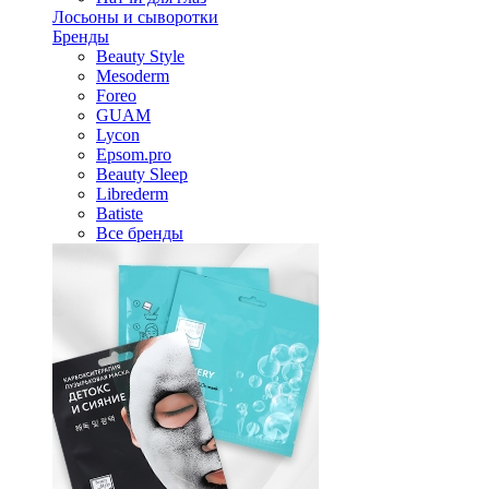
Лосьоны и сыворотки
Бренды
Beauty Style
Mesoderm
Foreo
GUAM
Lycon
Epsom.pro
Beauty Sleep
Librederm
Batiste
Все бренды