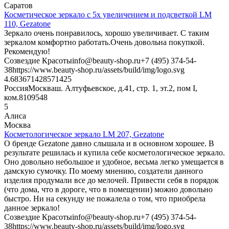
Саратов
Косметическое зеркало с 5х увеличением и подсветкой LM
110, Gezatone
Зеркало очень понравилось, хорошо увеличивает. С таким
зеркалом комфортно работать.Очень довольна покупкой.
Рекомендую!
Созвездие Красоты
info@beauty-shop.ru
+7 (495) 374-54-
38
https://www.beauty-shop.ru/assets/build/img/logo.svg
4.6836714285714
25
Россия
Москва
ш. Алтуфьевское, д.41, стр. 1, эт.2, пом I,
ком.8
109548
5
Алиса
Москва
Косметологическое зеркало LM 207, Gezatone
О бренде Gezatone давно слышала и в основном хорошее. В
результате решилась и купила себе косметологическое зеркало.
Оно довольно небольшое и удобное, весьма легко умещается в
дамскую сумочку. По моему мнению, создатели данного
изделия продумали все до мелочей. Привести себя в порядок
(что дома, что в дороге, что в помещении) можно довольно
быстро. Ни на секунду не пожалела о том, что приобрела
данное зеркало!
Созвездие Красоты
info@beauty-shop.ru
+7 (495) 374-54-
38
https://www.beauty-shop.ru/assets/build/img/logo.svg