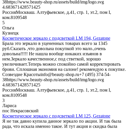
38
https://www.beauty-shop.ru/assets/build/img/logo.svg
4.6836714285714
25
Россия
Москва
ш. Алтуфьевское, д.41, стр. 1, эт.2, пом I,
ком.8
109548
5
Ольга
Кузнецк
Косметическое зеркало с подсветкой LM 194, Gezatone
Брала это зеркало в уцененных товарах всего за 1345
руб.Сказать ,что довольна покупкой это мало.,очень
довольна!!!!! Не нашла вообще никаких изъянов в
нем.Зеркало качественное,с под стветкой, хорошо
увеличивает.Теперь можно спокойно самой корректировать
брови. Сплошная экономия на салоне! рекомендую к покупке.
Созвездие Красоты
info@beauty-shop.ru
+7 (495) 374-54-
38
https://www.beauty-shop.ru/assets/build/img/logo.svg
4.6836714285714
25
Россия
Москва
ш. Алтуфьевское, д.41, стр. 1, эт.2, пом I,
ком.8
109548
3
Лариса
пос Некрасовский
Косметическое зеркало с подсветкой LM 125, Gezatone
Я не так давно купила данное зеркало по акции. И так была
рада, что искала именно такое. И тут акция и скидка была