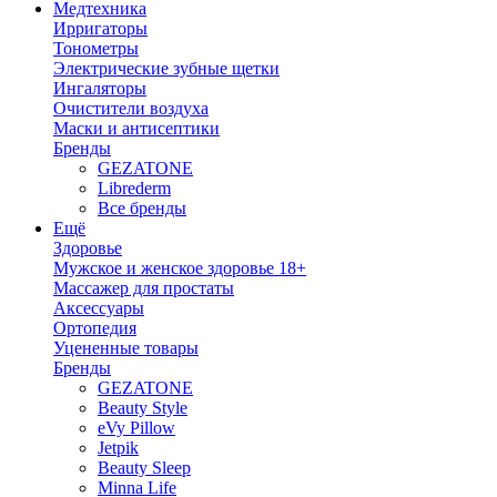
Медтехника
Ирригаторы
Тонометры
Электрические зубные щетки
Ингаляторы
Очистители воздуха
Маски и антисептики
Бренды
GEZATONE
Librederm
Все бренды
Ещё
Здоровье
Мужское и женское здоровье 18+
Массажер для простаты
Аксессуары
Ортопедия
Уцененные товары
Бренды
GEZATONE
Beauty Style
eVy Pillow
Jetpik
Beauty Sleep
Minna Life