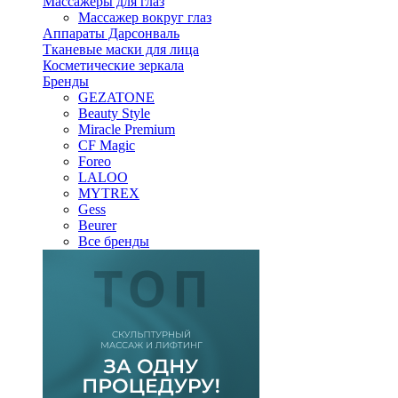
Массажеры для глаз
Массажер вокруг глаз
Аппараты Дарсонваль
Тканевые маски для лица
Косметические зеркала
Бренды
GEZATONE
Beauty Style
Miracle Premium
CF Magic
Foreo
LALOO
MYTREX
Gess
Beurer
Все бренды