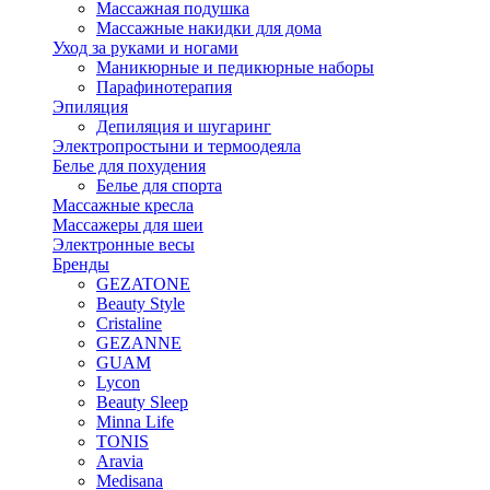
Массажная подушка
Массажные накидки для дома
Уход за руками и ногами
Маникюрные и педикюрные наборы
Парафинотерапия
Эпиляция
Депиляция и шугаринг
Электропростыни и термоодеяла
Белье для похудения
Белье для спорта
Массажные кресла
Массажеры для шеи
Электронные весы
Бренды
GEZATONE
Beauty Style
Cristaline
GEZANNE
GUAM
Lycon
Beauty Sleep
Minna Life
TONIS
Aravia
Medisana