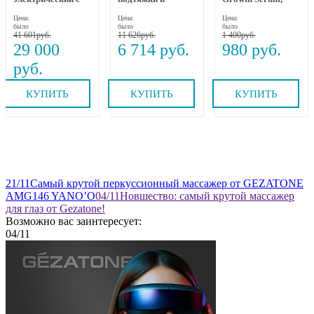
динамическим
омоложения лица
MEOLI, 10х10 мл
Цена:
Цена:
Цена:
вытяжением и
RF-1607, Gezatone
было
было
было
прогревом MEDI
41 601
11 626
1 400
NECK MYTREX
29 000
6 714
980
КУПИТЬ
КУПИТЬ
КУПИТЬ
21
/11
Самый крутой перкуссионный массажер от GEZATONE
AMG146 YANO’O
04
/11
Новшество: самый крутой массажер
для глаз от Gezatone!
Возможно вас заинтересует:
04
/11