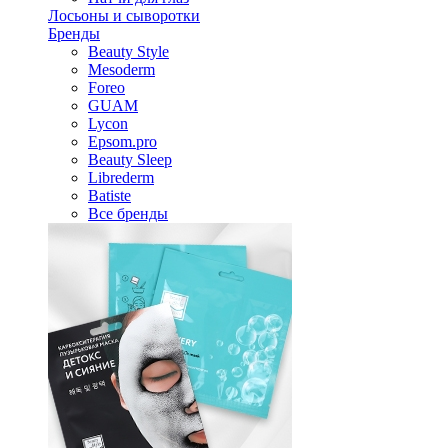
Лосьоны и сыворотки
Бренды
Beauty Style
Mesoderm
Foreo
GUAM
Lycon
Epsom.pro
Beauty Sleep
Librederm
Batiste
Все бренды