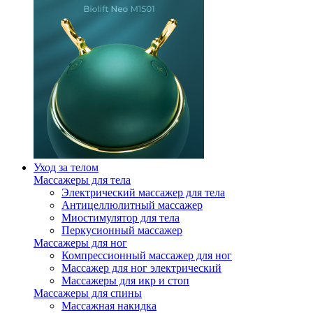
Уход за телом
Массажеры для тела
Электрический массажер для тела
Антицеллюлитный массажер
Миостимулятор для тела
Перкусионный массажер
Массажеры для ног
Компрессионный массажер для ног
Массажер для ног электрический
Массажеры для икр и стоп
Массажеры для спины
Массажная накидка