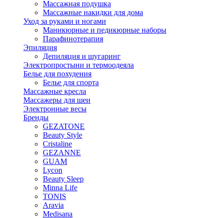
Массажная подушка
Массажные накидки для дома
Уход за руками и ногами
Маникюрные и педикюрные наборы
Парафинотерапия
Эпиляция
Депиляция и шугаринг
Электропростыни и термоодеяла
Белье для похудения
Белье для спорта
Массажные кресла
Массажеры для шеи
Электронные весы
Бренды
GEZATONE
Beauty Style
Cristaline
GEZANNE
GUAM
Lycon
Beauty Sleep
Minna Life
TONIS
Aravia
Medisana