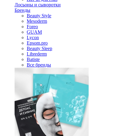
Лосьоны и сыворотки
Бренды
Beauty Style
Mesoderm
Foreo
GUAM
Lycon
Epsom.pro
Beauty Sleep
Librederm
Batiste
Все бренды