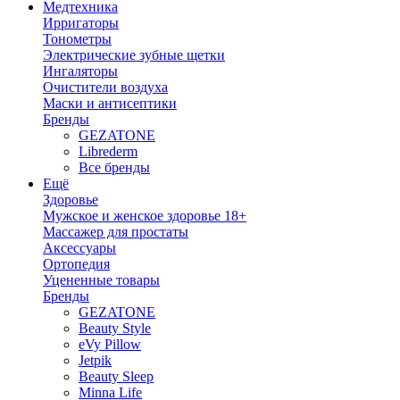
Медтехника
Ирригаторы
Тонометры
Электрические зубные щетки
Ингаляторы
Очистители воздуха
Маски и антисептики
Бренды
GEZATONE
Librederm
Все бренды
Ещё
Здоровье
Мужское и женское здоровье 18+
Массажер для простаты
Аксессуары
Ортопедия
Уцененные товары
Бренды
GEZATONE
Beauty Style
eVy Pillow
Jetpik
Beauty Sleep
Minna Life