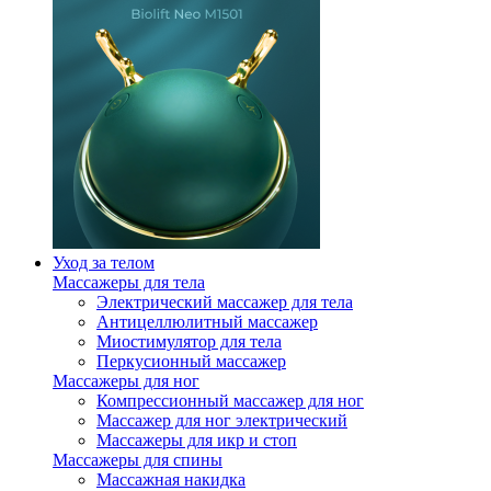
Уход за телом
Массажеры для тела
Электрический массажер для тела
Антицеллюлитный массажер
Миостимулятор для тела
Перкусионный массажер
Массажеры для ног
Компрессионный массажер для ног
Массажер для ног электрический
Массажеры для икр и стоп
Массажеры для спины
Массажная накидка