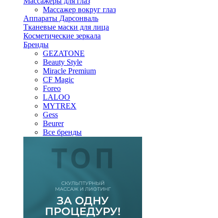
Массажеры для глаз
Массажер вокруг глаз
Аппараты Дарсонваль
Тканевые маски для лица
Косметические зеркала
Бренды
GEZATONE
Beauty Style
Miracle Premium
CF Magic
Foreo
LALOO
MYTREX
Gess
Beurer
Все бренды