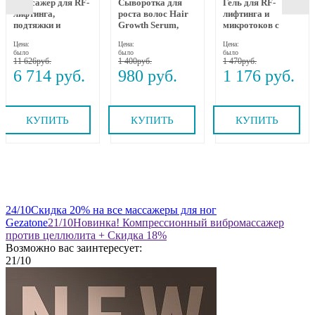
Массажер для RF-
Сыворотка для
Гель для RF-
лифтинга,
роста волос Hair
лифтинга и
подтяжки и
Growth Serum,
микротоков с
омоложения лица
MEOLI, 10х10 мл
коллагеном,
Цена:
Цена:
Цена:
RF-1607, Gezatone
пептидами и
было
было
было
бакучиолом 250
11 626
1 400
1 470
мл Beauty Style
6 714
980
1 176
КУПИТЬ
КУПИТЬ
КУПИТЬ
24
/10
Скидка 20% на все массажеры для ног
Gezatone
21
/10
Новинка! Компрессионный вибромассажер
против целлюлита + Скидка 18%
Возможно вас заинтересует:
21
/10