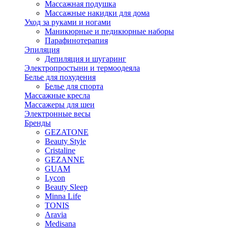
Массажная подушка
Массажные накидки для дома
Уход за руками и ногами
Маникюрные и педикюрные наборы
Парафинотерапия
Эпиляция
Депиляция и шугаринг
Электропростыни и термоодеяла
Белье для похудения
Белье для спорта
Массажные кресла
Массажеры для шеи
Электронные весы
Бренды
GEZATONE
Beauty Style
Cristaline
GEZANNE
GUAM
Lycon
Beauty Sleep
Minna Life
TONIS
Aravia
Medisana