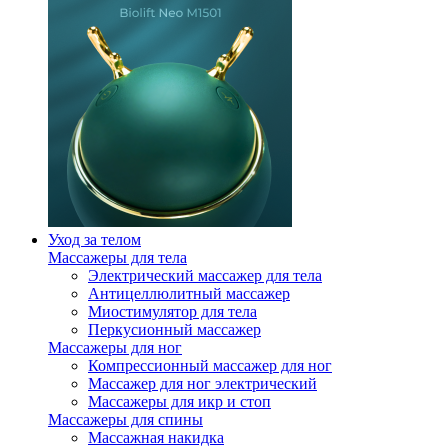
Уход за телом
Массажеры для тела
Электрический массажер для тела
Антицеллюлитный массажер
Миостимулятор для тела
Перкусионный массажер
Массажеры для ног
Компрессионный массажер для ног
Массажер для ног электрический
Массажеры для икр и стоп
Массажеры для спины
Массажная накидка