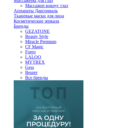
Массажеры для глаз
Массажер вокруг глаз
Аппараты Дарсонваль
Тканевые маски для лица
Косметические зеркала
Бренды
GEZATONE
Beauty Style
Miracle Premium
CF Magic
Foreo
LALOO
MYTREX
Gess
Beurer
Все бренды