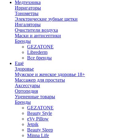
Медтехника
Ирригаторы
Тонометры
Электрические зубные щетки
Ингаляторы
Очистители воздуха
Маски и антисептики
Бренды
GEZATONE
Librederm
Все бренды
Ещё
Здоровье
Мужское и женское здоровье 18+
Массажер для простаты
Аксессуары
Ортопедия
Уцененные товары
Бренды
GEZATONE
Beauty Style
eVy Pillow
Jetpik
Beauty Sleep
Minna Life