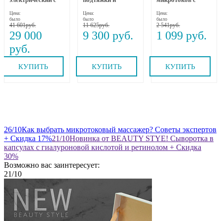
динамическим
омоложения лица
коллагеном,
Цена:
Цена:
Цена:
вытяжением и
RF-1607, Gezatone
пептидами и
было
было
было
прогревом MEDI
бакучиолом 250
41 601
11 625
2 541
NECK MYTREX
мл Beauty Style
29 000
9 300
1 099
КУПИТЬ
КУПИТЬ
КУПИТЬ
26
/10
Как выбрать микротоковый массажер? Советы экспертов
+ Скидка 17%
21
/10
Новинка от BEAUTY STYE! Сыворотка в
капсулах с гиалуроновой кислотой и ретинолом + Скидка
30%
Возможно вас заинтересует:
21
/10