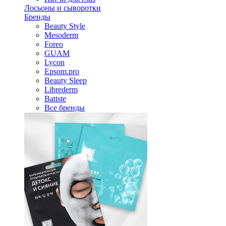
Лосьоны и сыворотки
Бренды
Beauty Style
Mesoderm
Foreo
GUAM
Lycon
Epsom.pro
Beauty Sleep
Librederm
Batiste
Все бренды