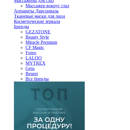
Массажеры для глаз
Массажер вокруг глаз
Аппараты Дарсонваль
Тканевые маски для лица
Косметические зеркала
Бренды
GEZATONE
Beauty Style
Miracle Premium
CF Magic
Foreo
LALOO
MYTREX
Gess
Beurer
Все бренды