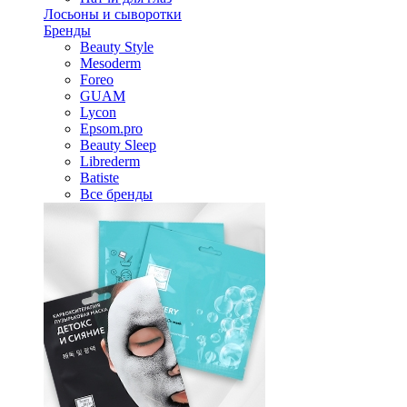
Лосьоны и сыворотки
Бренды
Beauty Style
Mesoderm
Foreo
GUAM
Lycon
Epsom.pro
Beauty Sleep
Librederm
Batiste
Все бренды