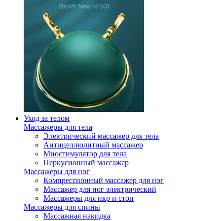
Уход за телом
Массажеры для тела
Электрический массажер для тела
Антицеллюлитный массажер
Миостимулятор для тела
Перкусионный массажер
Массажеры для ног
Компрессионный массажер для ног
Массажер для ног электрический
Массажеры для икр и стоп
Массажеры для спины
Массажная накидка