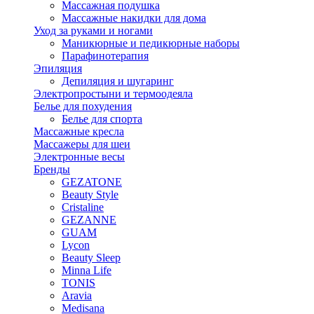
Массажная подушка
Массажные накидки для дома
Уход за руками и ногами
Маникюрные и педикюрные наборы
Парафинотерапия
Эпиляция
Депиляция и шугаринг
Электропростыни и термоодеяла
Белье для похудения
Белье для спорта
Массажные кресла
Массажеры для шеи
Электронные весы
Бренды
GEZATONE
Beauty Style
Cristaline
GEZANNE
GUAM
Lycon
Beauty Sleep
Minna Life
TONIS
Aravia
Medisana