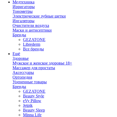
Медтехника
Ирригаторы
Тонометры
Электрические зубные щетки
Ингаляторы
Очистители воздуха
Маски и антисептики
Бренды
GEZATONE
Librederm
Все бренды
Ещё
Здоровье
Мужское и женское здоровье 18+
Массажер для простаты
Аксессуары
Ортопедия
Уцененные товары
Бренды
GEZATONE
Beauty Style
eVy Pillow
Jetpik
Beauty Sleep
Minna Life