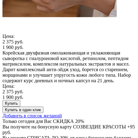
Цена:
2 375 руб.
1 900 руб.
Корейская двухфазная омолаживающая и увлажняющая
сыворотка с гиалуроновой кислотой, ретинолом, пептидом
матриксилом, комплексом натуральных экстрактов и масел.
Дарит комплексный анти-эйдж уход, борется со старением,
морщинами и улучшает упругость кожи любого типа. Набор
содержит курс дневных и ночных капсул на 21 день.
Цена:
2 375 руб.
1 900 руб.
Купить
Купить
в один клик
Добавить в список желаний
Только сегодня для Вас
СКИДКА 20%
Вы получите на бонусную карту СОЗВЕЗДИЕ КРАСОТЫ
+95
руб.
Вы можете
СПИСАТЬ ДО 30%
от цены бонусными баллами