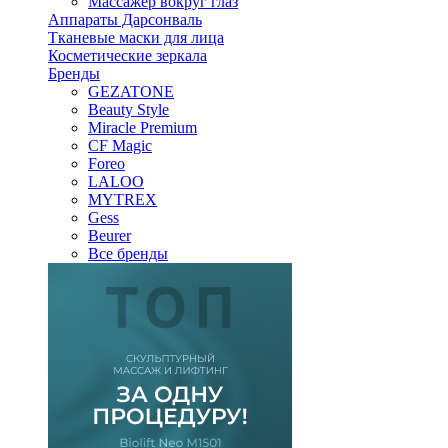
Массажер вокруг глаз
Аппараты Дарсонваль
Тканевые маски для лица
Косметические зеркала
Бренды
GEZATONE
Beauty Style
Miracle Premium
CF Magic
Foreo
LALOO
MYTREX
Gess
Beurer
Все бренды