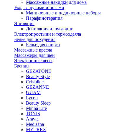
Массажные накидки для дома
Уход за руками и ногами
Маникюрные и педикюрные наборы
Парафинотерапия
Эпиляция
Депиляция и шугаринг
Электропростыни и термоодеяла
Белье для похудения
Белье для спорта
Массажные кресла
Массажеры для шеи
Электронные весы
Бренды
GEZATONE
Beauty Style
Cristaline
GEZANNE
GUAM
Lycon
Beauty Sleep
Minna Life
TONIS
Aravia
Medisana
MYTREX