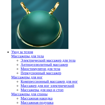
Уход за телом
Массажеры для тела
Электрический массажер для тела
Антицеллюлитный массажер
Миостимулятор для тела
Перкусионный массажер
Массажеры для ног
Компрессионный массажер для ног
Массажер для ног электрический
Массажеры для икр и стоп
Массажеры для спины
Массажная накидка
Массажная подушка