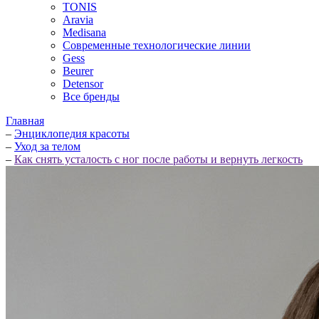
TONIS
Aravia
Medisana
Современные технологические линии
Gess
Beurer
Detensor
Все бренды
Главная
–
Энциклопедия красоты
–
Уход за телом
–
Как снять усталость с ног после работы и вернуть легкость