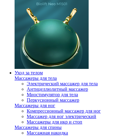
Уход за телом
Массажеры для тела
Электрический массажер для тела
Антицеллюлитный массажер
Миостимулятор для тела
Перкусионный массажер
Массажеры для ног
Компрессионный массажер для ног
Массажер для ног электрический
Массажеры для икр и стоп
Массажеры для спины
Массажная накидка