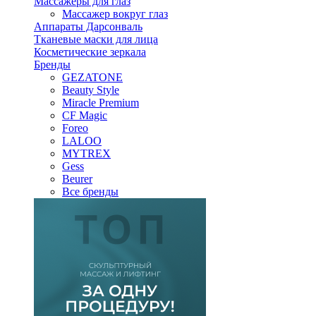
Массажеры для глаз
Массажер вокруг глаз
Аппараты Дарсонваль
Тканевые маски для лица
Косметические зеркала
Бренды
GEZATONE
Beauty Style
Miracle Premium
CF Magic
Foreo
LALOO
MYTREX
Gess
Beurer
Все бренды