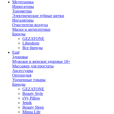
Медтехника
Ирригаторы
Тонометры
Электрические зубные щетки
Ингаляторы
Очистители воздуха
Маски и антисептики
Бренды
GEZATONE
Librederm
Все бренды
Ещё
Здоровье
Мужское и женское здоровье 18+
Массажер для простаты
Аксессуары
Ортопедия
Уцененные товары
Бренды
GEZATONE
Beauty Style
eVy Pillow
Jetpik
Beauty Sleep
Minna Life