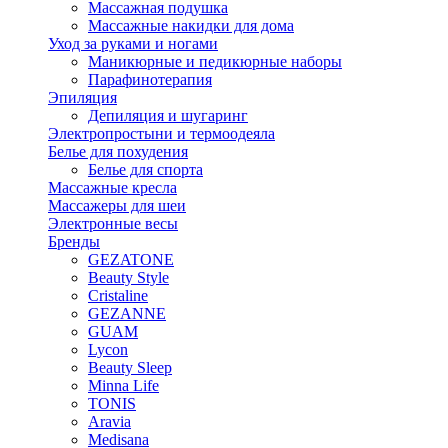
Массажная подушка
Массажные накидки для дома
Уход за руками и ногами
Маникюрные и педикюрные наборы
Парафинотерапия
Эпиляция
Депиляция и шугаринг
Электропростыни и термоодеяла
Белье для похудения
Белье для спорта
Массажные кресла
Массажеры для шеи
Электронные весы
Бренды
GEZATONE
Beauty Style
Cristaline
GEZANNE
GUAM
Lycon
Beauty Sleep
Minna Life
TONIS
Aravia
Medisana