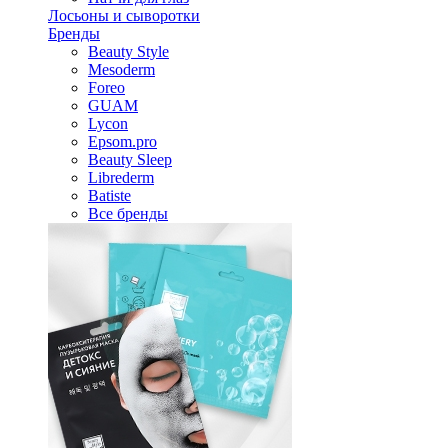
Лосьоны и сыворотки
Бренды
Beauty Style
Mesoderm
Foreo
GUAM
Lycon
Epsom.pro
Beauty Sleep
Librederm
Batiste
Все бренды