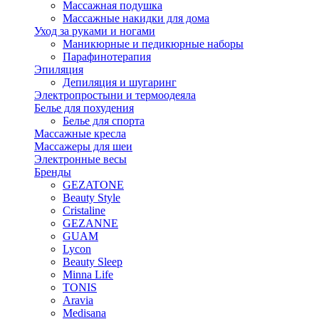
Массажная подушка
Массажные накидки для дома
Уход за руками и ногами
Маникюрные и педикюрные наборы
Парафинотерапия
Эпиляция
Депиляция и шугаринг
Электропростыни и термоодеяла
Белье для похудения
Белье для спорта
Массажные кресла
Массажеры для шеи
Электронные весы
Бренды
GEZATONE
Beauty Style
Cristaline
GEZANNE
GUAM
Lycon
Beauty Sleep
Minna Life
TONIS
Aravia
Medisana