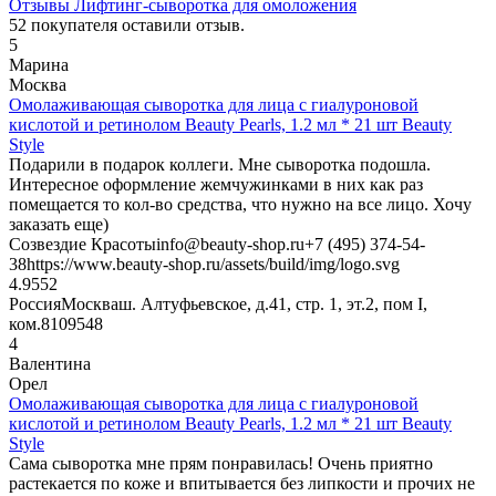
Отзывы Лифтинг-сыворотка для омоложения
52
покупателя оставили отзыв.
5
Марина
Москва
Омолаживающая сыворотка для лица с гиалуроновой
кислотой и ретинолом Beauty Pearls, 1.2 мл * 21 шт Beauty
Style
Подарили в подарок коллеги. Мне сыворотка подошла.
Интересное оформление жемчужинками в них как раз
помещается то кол-во средства, что нужно на все лицо. Хочу
заказать еще)
Созвездие Красоты
info@beauty-shop.ru
+7 (495) 374-54-
38
https://www.beauty-shop.ru/assets/build/img/logo.svg
4.95
52
Россия
Москва
ш. Алтуфьевское, д.41, стр. 1, эт.2, пом I,
ком.8
109548
4
Валентина
Орел
Омолаживающая сыворотка для лица с гиалуроновой
кислотой и ретинолом Beauty Pearls, 1.2 мл * 21 шт Beauty
Style
Сама сыворотка мне прям понравилась! Очень приятно
растекается по коже и впитывается без липкости и прочих не