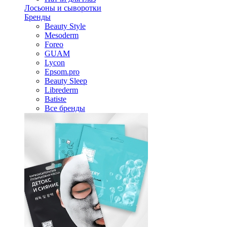
Лосьоны и сыворотки
Бренды
Beauty Style
Mesoderm
Foreo
GUAM
Lycon
Epsom.pro
Beauty Sleep
Librederm
Batiste
Все бренды