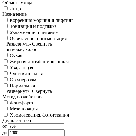
Область ухода
Лицо
Назначение
Коррекция морщин и лифтинг
Тонизация и подтяжка
Увлажнение и питание
Осветление и пигментация
+ Развернуть
- Свернуть
Тип кожи, волос
Сухая
Жирная и комбинированная
Увядающая
Чувствительная
С куперозом
Нормальная
+ Развернуть
- Свернуть
Метод воздействия
Фонофорез
Мезопорация
Хромотерапия, фототерапия
Диапазон цен
от
до