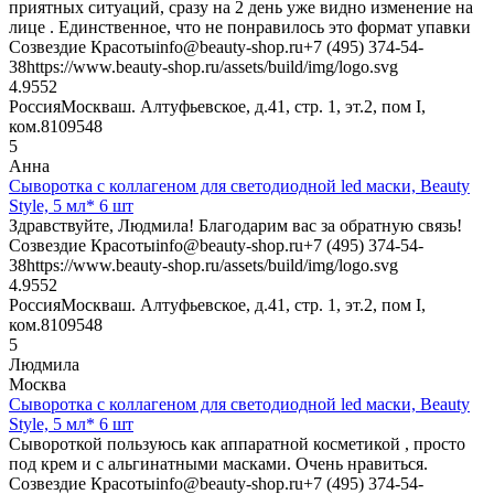
приятных ситуаций, сразу на 2 день уже видно изменение на
лице . Единственное, что не понравилось это формат упавки
Созвездие Красоты
info@beauty-shop.ru
+7 (495) 374-54-
38
https://www.beauty-shop.ru/assets/build/img/logo.svg
4.95
52
Россия
Москва
ш. Алтуфьевское, д.41, стр. 1, эт.2, пом I,
ком.8
109548
5
Анна
Сыворотка с коллагеном для светодиодной led маски, Beauty
Style, 5 мл* 6 шт
Здравствуйте, Людмила! Благодарим вас за обратную связь!
Созвездие Красоты
info@beauty-shop.ru
+7 (495) 374-54-
38
https://www.beauty-shop.ru/assets/build/img/logo.svg
4.95
52
Россия
Москва
ш. Алтуфьевское, д.41, стр. 1, эт.2, пом I,
ком.8
109548
5
Людмила
Москва
Сыворотка с коллагеном для светодиодной led маски, Beauty
Style, 5 мл* 6 шт
Сывороткой пользуюсь как аппаратной косметикой , просто
под крем и с альгинатными масками. Очень нравиться.
Созвездие Красоты
info@beauty-shop.ru
+7 (495) 374-54-