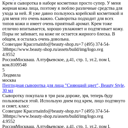
Крем и сыворотка в наборе косметики просто супер. У меня
жирная кожа лица, поэтому я люблю различные средства для
ухода за ней. Я уже давно пользуюсь корейской косметикой и
для меня это очень важно. Сыворотка подходит для всех
типов кожи и имеет очень приятный аромат. Крем тоже
отлично впитывается, хорошо увлажняет и подтягивает кожу.
Поры не забивает, на коже не остается жирного блеска. В
общем, я осталась очень довольна.
Созвездие Красоты
info@beauty-shop.ru
+7 (495) 374-54-
38
https://www.beauty-shop.ru/assets/build/img/logo.svg
4.95
52
Россия
Москва
ш. Алтуфьевское, д.41, стр. 1, эт.2, пом I,
ком.8
109548
5
Людмила
москва
Пептидная сыворотка для лица "Сияющий цвет", Beauty Style,
30 мл
Сыворотку покупала в три раза дороже, зря, теперь буду
пользоваться этой. Использую днем под крем, лицо подтянуто
и сияет, класс
Созвездие Красоты
info@beauty-shop.ru
+7 (495) 374-54-
38
https://www.beauty-shop.ru/assets/build/img/logo.svg
4.95
52
Россия
Москва
ш. Алтуфьевское, д.41, стр. 1, эт.2, пом I,