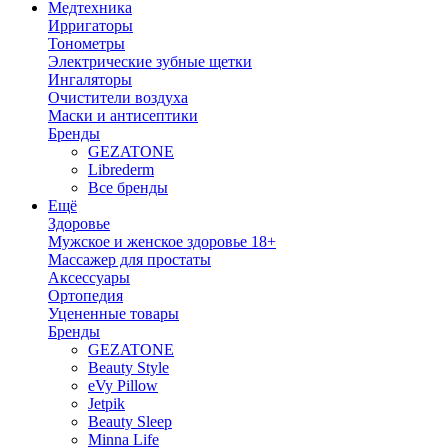
Медтехника
Ирригаторы
Тонометры
Электрические зубные щетки
Ингаляторы
Очистители воздуха
Маски и антисептики
Бренды
GEZATONE
Librederm
Все бренды
Ещё
Здоровье
Мужское и женское здоровье 18+
Массажер для простаты
Аксессуары
Ортопедия
Уцененные товары
Бренды
GEZATONE
Beauty Style
eVy Pillow
Jetpik
Beauty Sleep
Minna Life