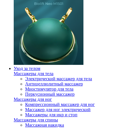
Уход за телом
Массажеры для тела
Электрический массажер для тела
Антицеллюлитный массажер
Миостимулятор для тела
Перкусионный массажер
Массажеры для ног
Компрессионный массажер для ног
Массажер для ног электрический
Массажеры для икр и стоп
Массажеры для спины
Массажная накидка