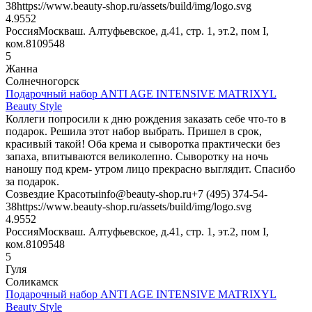
38
https://www.beauty-shop.ru/assets/build/img/logo.svg
4.95
52
Россия
Москва
ш. Алтуфьевское, д.41, стр. 1, эт.2, пом I,
ком.8
109548
5
Жанна
Солнечногорск
Подарочный набор ANTI AGE INTENSIVE MATRIXYL
Beauty Style
Коллеги попросили к дню рождения заказать себе что-то в
подарок. Решила этот набор выбрать. Пришел в срок,
красивый такой! Оба крема и сыворотка практически без
запаха, впитываются великолепно. Сыворотку на ночь
наношу под крем- утром лицо прекрасно выглядит. Спасибо
за подарок.
Созвездие Красоты
info@beauty-shop.ru
+7 (495) 374-54-
38
https://www.beauty-shop.ru/assets/build/img/logo.svg
4.95
52
Россия
Москва
ш. Алтуфьевское, д.41, стр. 1, эт.2, пом I,
ком.8
109548
5
Гуля
Соликамск
Подарочный набор ANTI AGE INTENSIVE MATRIXYL
Beauty Style