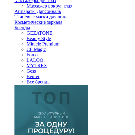
Массажеры для глаз
Массажер вокруг глаз
Аппараты Дарсонваль
Тканевые маски для лица
Косметические зеркала
Бренды
GEZATONE
Beauty Style
Miracle Premium
CF Magic
Foreo
LALOO
MYTREX
Gess
Beurer
Все бренды