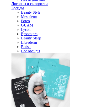
Лосьоны и сыворотки
Бренды
Beauty Style
Mesoderm
Foreo
GUAM
Lycon
Epsom.pro
Beauty Sleep
Librederm
Batiste
Все бренды