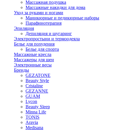
Массажная подушка
Массажные накидки для дома
Уход за руками и ногами
Маникюрные и педикюрные наборы
Парафинотерапия
Эпиляция
Депиляция и шугаринг
Электропростыни и термоодеяла
Белье для похудения
Белье для спорта
Массажные кресла
Массажеры для шеи
Электронные весы
Бренды
GEZATONE
Beauty Style
Cristaline
GEZANNE
GUAM
Lycon
Beauty Sleep
Minna Life
TONIS
Aravia
Medisana