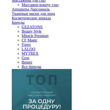
Массажеры для глаз
Массажер вокруг глаз
Аппараты Дарсонваль
Тканевые маски для лица
Косметические зеркала
Бренды
GEZATONE
Beauty Style
Miracle Premium
CF Magic
Foreo
LALOO
MYTREX
Gess
Beurer
Все бренды