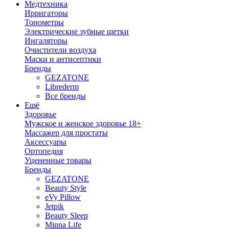
Медтехника
Ирригаторы
Тонометры
Электрические зубные щетки
Ингаляторы
Очистители воздуха
Маски и антисептики
Бренды
GEZATONE
Librederm
Все бренды
Ещё
Здоровье
Мужское и женское здоровье 18+
Массажер для простаты
Аксессуары
Ортопедия
Уцененные товары
Бренды
GEZATONE
Beauty Style
eVy Pillow
Jetpik
Beauty Sleep
Minna Life