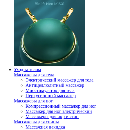
Уход за телом
Массажеры для тела
Электрический массажер для тела
Антицеллюлитный массажер
Миостимулятор для тела
Перкусионный массажер
Массажеры для ног
Компрессионный массажер для ног
Массажер для ног электрический
Массажеры для икр и стоп
Массажеры для спины
Массажная накидка