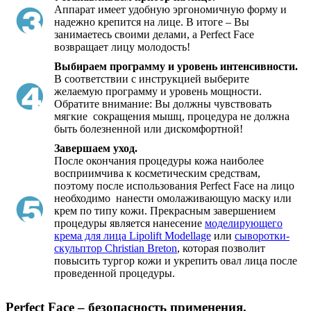
Аппарат имеет удобную эргономичную форму и
надежно крепится на лице. В итоге – Вы
занимаетесь своими делами, а Perfect Face
возвращает лицу молодость!
Выбираем программу и уровень интенсивности.
В соответствии с инструкцией выберите
желаемую программу и уровень мощности.
Обратите внимание: Вы должны чувствовать
мягкие сокращения мышц, процедура не должна
быть болезненной или дискомфортной!
Завершаем уход.
После окончания процедуры кожа наиболее
восприимчива к косметическим средствам,
поэтому после использования Perfect Face на лицо
необходимо нанести омолаживающую маску или
крем по типу кожи. Прекрасным завершением
процедуры является нанесение
моделирующего
крема для лица Lipolift Modellage
или
сыворотки-
скульптор Christian Breton
, которая позволит
повысить тургор кожи и укрепить овал лица после
проведенной процедуры.
Perfect Face – безопасность применения.