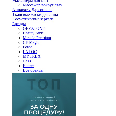
Массажеры для глаз
Массажер вокруг глаз
Аппараты Дарсонваль
Тканевые маски для лица
Косметические зеркала
Бренды
GEZATONE
Beauty Style
Miracle Premium
CF Magic
Foreo
LALOO
MYTREX
Gess
Beurer
Все бренды