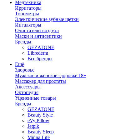
Медтехника
Ирригаторы
Тонометры
Электрические зубные щетки
Ингаляторы
Очистители воздуха
Маски и антисептики
Бренды
GEZATONE
Librederm
Все бренды
Ещё
Здоровье
Мужское и женское здоровье 18+
Массажер для простаты
Аксессуары
Ортопедия
Уцененные товары
Бренды
GEZATONE
Beauty Style
eVy Pillow
Jetpik
Beauty Sleep
Minna Life