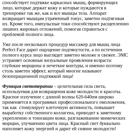
способствует подтяжке каркасных мышц, формирующих
лицо, которые держат кожу и которые нуждаются в
тренировке так же, как и все мышцы тела. Аппарат
возвращает мышцам утраченный тонус, заметно подтягивая
их. Кроме того, импульсные токи способствуют расщеплению
лишних жировых отложений, помогая справиться с
проблемой полного лица.
Уже после нескольких процедур массажер для мышц лица
Perfect Face дарит ощущение подтянутости, а по истечении
полного курса лицо выглядит заметно моложе и свежее. ЭМС
устраняет основные визуальные проявления возраста:
глубокие морщины и нечеткие контуры, и именно поэтому
столь заметен эффект, который многие называют
безоперационной подтяжкой лица!
Функция светотерапии
– целительная сила света,
используемая для возвращения коже молодости и красоты.
Красное излучение с длиной волны 620-640нм широко
применяется в программах профессионального омоложения,
так как стимулирует клеточную активность, повышает
выработку собственного коллагена, приводит к заметному
укреплению и тонизации кожи, разглаживанию мимических
морщин, улучшению цвета лица. Красный свет буквально
наполняет кожу энергией и дарит ей сияние молодости!