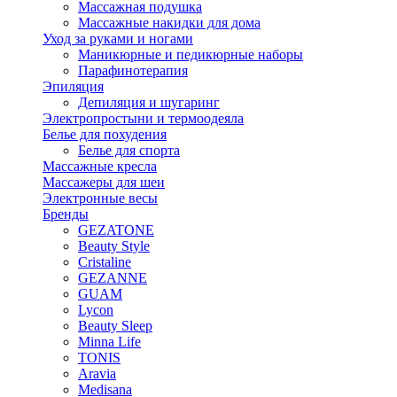
Массажная подушка
Массажные накидки для дома
Уход за руками и ногами
Маникюрные и педикюрные наборы
Парафинотерапия
Эпиляция
Депиляция и шугаринг
Электропростыни и термоодеяла
Белье для похудения
Белье для спорта
Массажные кресла
Массажеры для шеи
Электронные весы
Бренды
GEZATONE
Beauty Style
Cristaline
GEZANNE
GUAM
Lycon
Beauty Sleep
Minna Life
TONIS
Aravia
Medisana