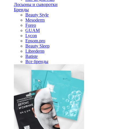
Лосьоны и сыворотки
Бренды
Beauty Style
Mesoderm
Foreo
GUAM
Lycon
Epsom.pro
Beauty Sleep
Librederm
Batiste
Все бренды