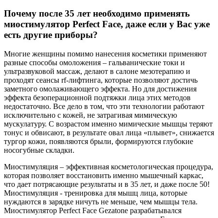
Почему после 35 лет необходимо применять
миостимулятор Perfect Face, даже если у Вас уже
есть другие приборы?
Многие женщины помимо нанесения косметики применяют
разные способы омоложения – гальванические токи и
ультразвуковой массаж, делают в салоне мезотерапию и
проходят сеансы rf-лифтинга, которые позволяют достичь
заметного омолаживающего эффекта. Но для достижения
эффекта безоперационной подтяжки лица этих методов
недостаточно. Все дело в том, что эти технологии работают
исключительно с кожей, не затрагивая мимическую
мускулатуру. С возрастом именно мимические мышцы теряют
тонус и обвисают, в результате овал лица «плывет», снижается
тургор кожи, появляются брыли, формируются глубокие
носогубные складки.
Миостимуляция – эффективная косметологическая процедура,
которая позволяет восстановить именно мышечный каркас,
что дает потрясающие результаты и в 35 лет, и даже после 50!
Миостимуляция - тренировка для мышц лица, которые
нуждаются в зарядке ничуть не меньше, чем мышцы тела.
Миостимулятор Perfect Face Gezatone разрабатывался