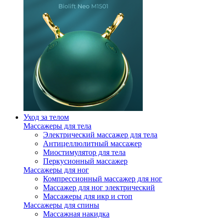
Уход за телом
Массажеры для тела
Электрический массажер для тела
Антицеллюлитный массажер
Миостимулятор для тела
Перкусионный массажер
Массажеры для ног
Компрессионный массажер для ног
Массажер для ног электрический
Массажеры для икр и стоп
Массажеры для спины
Массажная накидка