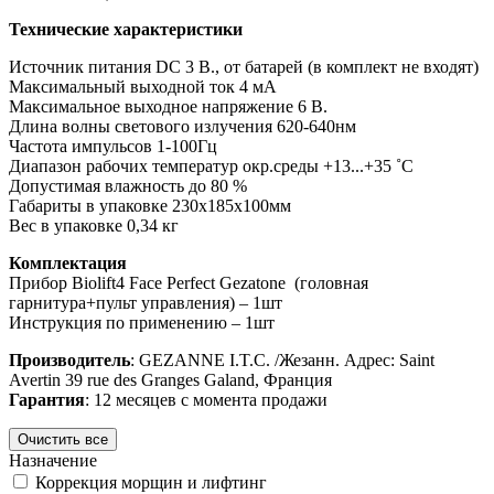
Технические характеристики
Источник питания DC 3 В., от батарей (в комплект не входят)
Максимальный выходной ток 4 мA
Максимальное выходное напряжение 6 В.
Длина волны светового излучения 620-640нм
Частота импульсов 1-100Гц
Диапазон рабочих температур окр.среды +13...+35 ˚С
Допустимая влажность до 80 %
Габариты в упаковке 230x185x100мм
Вес в упаковке 0,34 кг
Комплектация
Прибор Biolift4 Face Perfect Gezatone (головная
гарнитура+пульт управления) – 1шт
Инструкция по применению – 1шт
Производитель
: GEZANNE I.T.C. /Жезанн. Адрес: Saint
Avertin 39 rue des Granges Galand, Франция
Гарантия
: 12 месяцев с момента продажи
Назначение
Коррекция морщин и лифтинг