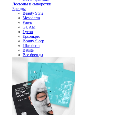
Лосьоны и сыворотки
Бренды
Beauty Style
Mesoderm
Foreo
GUAM
Lycon
Epsom.pro
Beauty Sleep
Librederm
Batiste
Все бренды