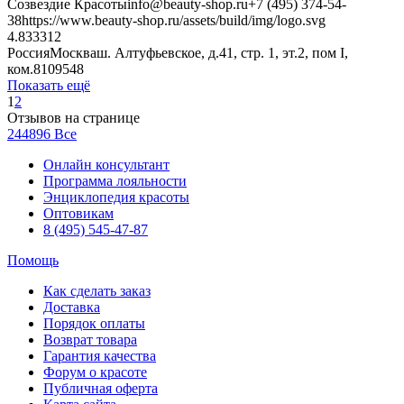
Созвездие Красоты
info@beauty-shop.ru
+7 (495) 374-54-
38
https://www.beauty-shop.ru/assets/build/img/logo.svg
4.8333
12
Россия
Москва
ш. Алтуфьевское, д.41, стр. 1, эт.2, пом I,
ком.8
109548
Показать ещё
1
2
Отзывов на странице
24
48
96
Все
Онлайн консультант
Программа лояльности
Энциклопедия красоты
Оптовикам
8 (495) 545-47-87
Помощь
Как сделать заказ
Доставка
Порядок оплаты
Возврат товара
Гарантия качества
Форум о красоте
Публичная оферта