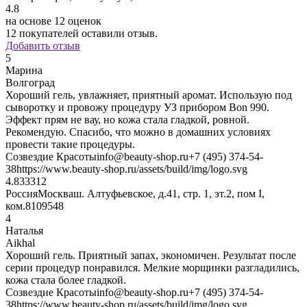
4.8
на основе 12 оценок
12
покупателей оставили отзыв.
Добавить отзыв
5
Марина
Волгоград
Хороший гель, увлажняет, приятный аромат. Использую под
сыворотку и провожу процедуру УЗ прибором Bon 990.
Эффект прям не вау, но кожа стала гладкой, ровной.
Рекомендую. Спасибо, что можно в домашних условиях
провести такие процедуры.
Созвездие Красоты
info@beauty-shop.ru
+7 (495) 374-54-
38
https://www.beauty-shop.ru/assets/build/img/logo.svg
4.8333
12
Россия
Москва
ш. Алтуфьевское, д.41, стр. 1, эт.2, пом I,
ком.8
109548
4
Наталья
Aikhal
Хороший гель. Приятный запах, экономичен. Результат после
серии процедур понравился. Мелкие морщинки разгладились,
кожа стала более гладкой.
Созвездие Красоты
info@beauty-shop.ru
+7 (495) 374-54-
38
https://www.beauty-shop.ru/assets/build/img/logo.svg