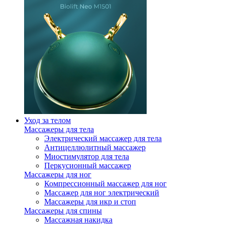
Уход за телом
Массажеры для тела
Электрический массажер для тела
Антицеллюлитный массажер
Миостимулятор для тела
Перкусионный массажер
Массажеры для ног
Компрессионный массажер для ног
Массажер для ног электрический
Массажеры для икр и стоп
Массажеры для спины
Массажная накидка