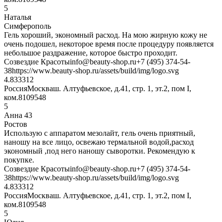
5
Наталья
Симферополь
Гель хороший, экономный расход. На мою жирную кожу не
очень подошел, некоторое время после процедуру появляется
небольшое раздражение, которое быстро проходит.
Созвездие Красоты
info@beauty-shop.ru
+7 (495) 374-54-
38
https://www.beauty-shop.ru/assets/build/img/logo.svg
4.8333
12
Россия
Москва
ш. Алтуфьевское, д.41, стр. 1, эт.2, пом I,
ком.8
109548
5
Анна 43
Ростов
Использую с аппаратом мезолайт, гель очень приятный,
наношу на все лицо, освежаю термальной водой,расход
экономный ,под него наношу сыворотки. Рекомендую к
покупке.
Созвездие Красоты
info@beauty-shop.ru
+7 (495) 374-54-
38
https://www.beauty-shop.ru/assets/build/img/logo.svg
4.8333
12
Россия
Москва
ш. Алтуфьевское, д.41, стр. 1, эт.2, пом I,
ком.8
109548
5