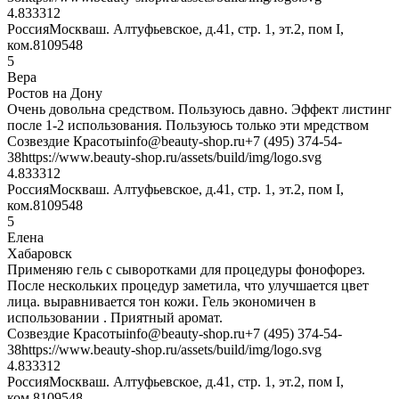
4.8333
12
Россия
Москва
ш. Алтуфьевское, д.41, стр. 1, эт.2, пом I,
ком.8
109548
5
Вера
Ростов на Дону
Очень довольна средством. Пользуюсь давно. Эффект листинг
после 1-2 использования. Пользуюсь только эти мредством
Созвездие Красоты
info@beauty-shop.ru
+7 (495) 374-54-
38
https://www.beauty-shop.ru/assets/build/img/logo.svg
4.8333
12
Россия
Москва
ш. Алтуфьевское, д.41, стр. 1, эт.2, пом I,
ком.8
109548
5
Елена
Хабаровск
Применяю гель с сыворотками для процедуры фонофорез.
После нескольких процедур заметила, что улучшается цвет
лица. выравнивается тон кожи. Гель экономичен в
использовании . Приятный аромат.
Созвездие Красоты
info@beauty-shop.ru
+7 (495) 374-54-
38
https://www.beauty-shop.ru/assets/build/img/logo.svg
4.8333
12
Россия
Москва
ш. Алтуфьевское, д.41, стр. 1, эт.2, пом I,
ком.8
109548