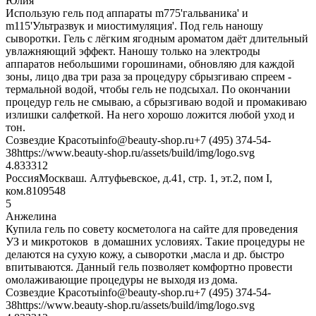
Юлия
Использую гель под аппараты m775'гальваника' и
m115'Ультразвук и миостимуляция'. Под гель наношу
сыворотки. Гель с лёгким ягодным ароматом даёт длительный
увлажняющий эффект. Наношу только на электроды
аппаратов небольшими горошинами, обновляю для каждой
зоны, лицо два три раза за процедуру сбрызгиваю спреем -
термальной водой, чтобы гель не подсыхал. По окончании
процедур гель не смываю, а сбрызгиваю водой и промакиваю
излишки салфеткой. На него хорошо ложится любой уход и
тон.
Созвездие Красоты
info@beauty-shop.ru
+7 (495) 374-54-
38
https://www.beauty-shop.ru/assets/build/img/logo.svg
4.8333
12
Россия
Москва
ш. Алтуфьевское, д.41, стр. 1, эт.2, пом I,
ком.8
109548
5
Анжелина
Купила гель по совету косметолога на сайте для проведения
УЗ и микротоков в домашних условиях. Такие процедуры не
делаются на сухую кожу, а сыворотки ,масла и др. быстро
впитываются. Данный гель позволяет комфортно провести
омолаживающие процедуры не выходя из дома.
Созвездие Красоты
info@beauty-shop.ru
+7 (495) 374-54-
38
https://www.beauty-shop.ru/assets/build/img/logo.svg