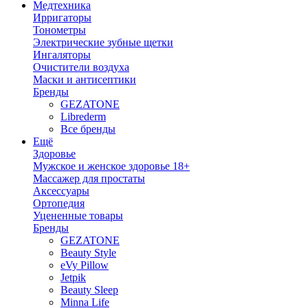
Медтехника
Ирригаторы
Тонометры
Электрические зубные щетки
Ингаляторы
Очистители воздуха
Маски и антисептики
Бренды
GEZATONE
Librederm
Все бренды
Ещё
Здоровье
Мужское и женское здоровье 18+
Массажер для простаты
Аксессуары
Ортопедия
Уцененные товары
Бренды
GEZATONE
Beauty Style
eVy Pillow
Jetpik
Beauty Sleep
Minna Life