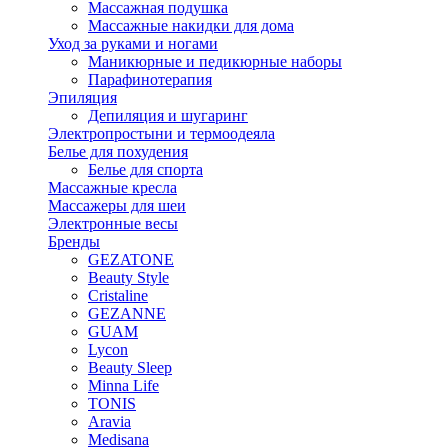
Массажная подушка
Массажные накидки для дома
Уход за руками и ногами
Маникюрные и педикюрные наборы
Парафинотерапия
Эпиляция
Депиляция и шугаринг
Электропростыни и термоодеяла
Белье для похудения
Белье для спорта
Массажные кресла
Массажеры для шеи
Электронные весы
Бренды
GEZATONE
Beauty Style
Cristaline
GEZANNE
GUAM
Lycon
Beauty Sleep
Minna Life
TONIS
Aravia
Medisana