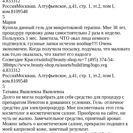
4.8333
12
Россия
Москва
ш. Алтуфьевское, д.41, стр. 1, эт.2, пом I,
ком.8
109548
5
Мария
Купила данный гель для микротоковой терапии. Мне 38 лет,
процедуру провожу дома самостоятельно 2 раза в неделю.
Пользуюсь 1 мес. Заметила, ЧТО овал лица немного
подтянулся, гусиные лапки исчезли вообще!!!! Очень
экономичен. Когда получила посылку, подумала, что маловато
как-то,но оказалась, что хватит его надолго
Созвездие Красоты
info@beauty-shop.ru
+7 (495) 374-54-
38
https://www.beauty-shop.ru/assets/build/img/logo.svg
4.8333
12
Россия
Москва
ш. Алтуфьевское, д.41, стр. 1, эт.2, пом I,
ком.8
109548
5
Татьяна Яковлевна Яковлевна
Долго не могла подобрать для себя средство для процедур с
препаратом Невотон в домашних условиях. Гель- отличное
средство для электропроцедур. Мне посоветовала этот гель
косметолог в косметическом салоне. Приобрела на сайте, ни
чуть не жалею. Замечательное средство, приятный аромат.
Можно забыть о косметическом салоне, прекрасно подошел к
моей капризной коже, заметный результат.