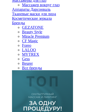
Массажеры для глаз
Массажер вокруг глаз
Аппараты Дарсонваль
Тканевые маски для лица
Косметические зеркала
Бренды
GEZATONE
Beauty Style
Miracle Premium
CF Magic
Foreo
LALOO
MYTREX
Gess
Beurer
Все бренды