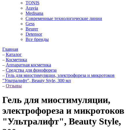
TONIS
Aravia
Medisana
Современные технологические линии
Gess
Beurer
Detensor
Все бренды
Главная
–
Каталог
–
Косметика
–
Аппаратная косметика
–
Средства для фонофореза
–
Гель для миостимуляции, электрофореза и микротоков
"Ультралифт", Beauty Style, 300 мл
–
Отзывы
Гель для миостимуляции,
электрофореза и микротоков
"Ультралифт", Beauty Style,